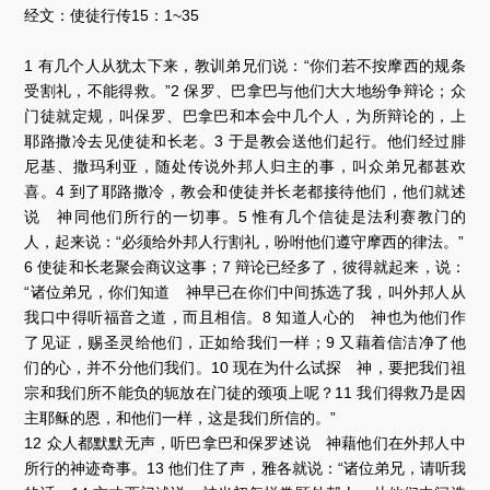
器
经文：使徒行传15：1~35
1 有几个人从犹太下来，教训弟兄们说：“你们若不按摩西的规条
受割礼，不能得救。”2 保罗、巴拿巴与他们大大地纷争辩论；众
门徒就定规，叫保罗、巴拿巴和本会中几个人，为所辩论的，上
耶路撒冷去见使徒和长老。3 于是教会送他们起行。他们经过腓
尼基、撒玛利亚，随处传说外邦人归主的事，叫众弟兄都甚欢
喜。4 到了耶路撒冷，教会和使徒并长老都接待他们，他们就述
说 神同他们所行的一切事。5 惟有几个信徒是法利赛教门的
人，起来说：“必须给外邦人行割礼，吩咐他们遵守摩西的律法。”
6 使徒和长老聚会商议这事；7 辩论已经多了，彼得就起来，说：
“诸位弟兄，你们知道 神早已在你们中间拣选了我，叫外邦人从
我口中得听福音之道，而且相信。8 知道人心的 神也为他们作
了见证，赐圣灵给他们，正如给我们一样；9 又藉着信洁净了他
们的心，并不分他们我们。10 现在为什么试探 神，要把我们祖
宗和我们所不能负的轭放在门徒的颈项上呢？11 我们得救乃是因
主耶稣的恩，和他们一样，这是我们所信的。”
12 众人都默默无声，听巴拿巴和保罗述说 神藉他们在外邦人中
所行的神迹奇事。13 他们住了声，雅各就说：“诸位弟兄，请听我