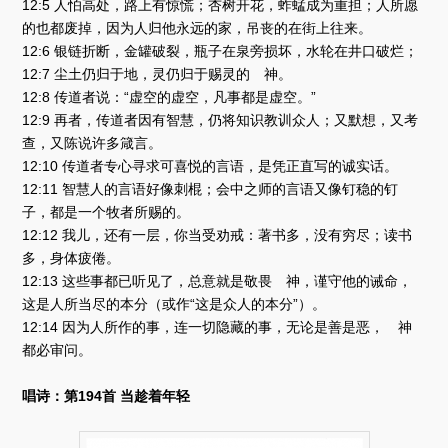
12:5 人怕高处，路上有惊慌；杏树开花，蚱蜢成为重担；人所愿
的也都废掉，因为人归他永远的家，吊丧的在街上往来。
12:6 银链折断，金罐破裂，瓶子在泉旁损坏，水轮在井口破烂；
12:7 尘土仍归于地，灵仍归于赐灵的 神。
12:8 传道者说：“虚空的虚空，凡事都是虚空。”
12:9 再者，传道者因有智慧，仍将知识教训众人；又默想，又考
查，又陈说许多箴言。
12:10 传道者专心寻求可喜悦的言语，是凭正直写的诚实话。
12:11 智慧人的言语好像刺棍；会中之师的言语又像钉稳的钉
子，都是一个牧者所赐的。
12:12 我儿，还有一层，你当受劝戒：著书多，没有穷尽；读书
多，身体疲倦。
12:13 这些事都已听见了，总意就是敬畏 神，谨守他的诫命，
这是人所当尽的本分（或作“这是众人的本分”）。
12:14 因为人所作的事，连一切隐藏的事，无论是善是恶， 神
都必审问。
唱诗：第194首 当趁着年轻