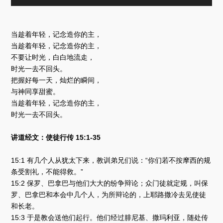
频
播
放
器
当趁着年轻，记念造你的主，
当趁着年轻，记念造你的主，
不要让时光，白白地流走，
时光一去不回头。
把握好每一天，灿烂的瞬间，
与神同享甜蜜。
当趁着年轻，记念造你的主，
时光一去不回头。
讲道经文：使徒行传 15:1-35
15:1 有几个人从犹太下来，教训弟兄们说：“你们若不按摩西的规
条受割礼，不能得救。”
15:2 保罗、巴拿巴与他们大大的纷争辩论；众门徒就定规，叫保
罗、巴拿巴和本会中几个人，为所辩论的，上耶路撒冷去见使徒
和长老。
15:3 于是教会送他们起行。他们经过腓尼基、撒玛利亚，随处传