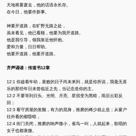
天地将要废去，他的话语永长存。
在今日，他要作新事。
神要开道路，在旷野无路之处，
虽未看见，他已看顾，他要为我开道路。
他是我引导，领我靠近他怀抱。
爱和力量，日日帮助。
他要开道路，他要开道路。
齐声诵读：传道书12章
12:1 你趁着年幼，衰败的日子尚未来到，就是你所说，我毫无喜
乐的那些年日未曾临近之先，当记念造你的主。
12:2 不要等到日头、光明、月亮、星宿变为黑暗，雨后云彩反
回；
12:3 看守房屋的发颤，有力的屈身，推磨的稀少就止息；从窗户
往外看的都昏暗，
12:4 街门关闭，推磨的响声微小，雀鸟一叫，人就起来，歌唱的
女子也都衰微。