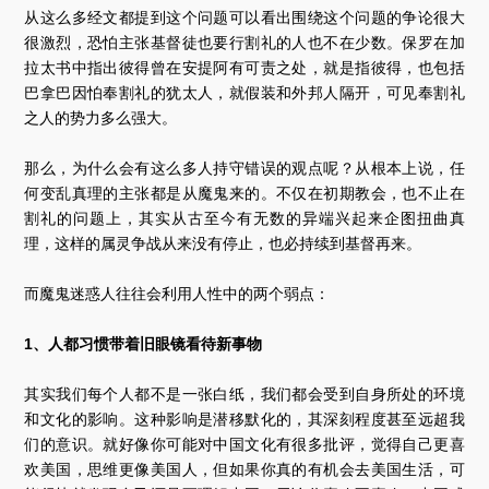
从这么多经文都提到这个问题可以看出围绕这个问题的争论很大
很激烈，恐怕主张基督徒也要行割礼的人也不在少数。保罗在加
拉太书中指出彼得曾在安提阿有可责之处，就是指彼得，也包括
巴拿巴因怕奉割礼的犹太人，就假装和外邦人隔开，可见奉割礼
之人的势力多么强大。
那么，为什么会有这么多人持守错误的观点呢？从根本上说，任
何变乱真理的主张都是从魔鬼来的。不仅在初期教会，也不止在
割礼的问题上，其实从古至今有无数的异端兴起来企图扭曲真
理，这样的属灵争战从来没有停止，也必持续到基督再来。
而魔鬼迷惑人往往会利用人性中的两个弱点：
1、人都习惯带着旧眼镜看待新事物
其实我们每个人都不是一张白纸，我们都会受到自身所处的环境
和文化的影响。这种影响是潜移默化的，其深刻程度甚至远超我
们的意识。就好像你可能对中国文化有很多批评，觉得自己更喜
欢美国，思维更像美国人，但如果你真的有机会去美国生活，可