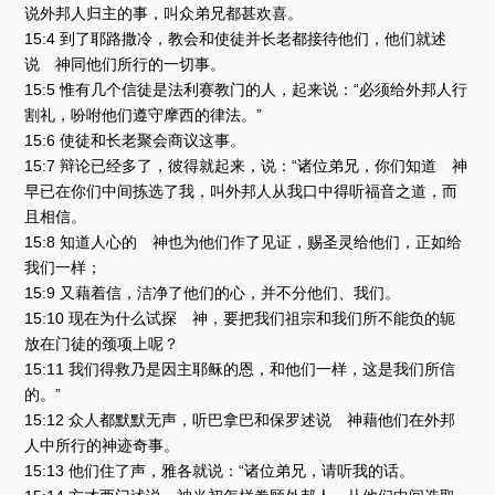
说外邦人归主的事，叫众弟兄都甚欢喜。
15:4 到了耶路撒冷，教会和使徒并长老都接待他们，他们就述
说 神同他们所行的一切事。
15:5 惟有几个信徒是法利赛教门的人，起来说：“必须给外邦人行
割礼，吩咐他们遵守摩西的律法。”
15:6 使徒和长老聚会商议这事。
15:7 辩论已经多了，彼得就起来，说：“诸位弟兄，你们知道 神
早已在你们中间拣选了我，叫外邦人从我口中得听福音之道，而
且相信。
15:8 知道人心的 神也为他们作了见证，赐圣灵给他们，正如给
我们一样；
15:9 又藉着信，洁净了他们的心，并不分他们、我们。
15:10 现在为什么试探 神，要把我们祖宗和我们所不能负的轭
放在门徒的颈项上呢？
15:11 我们得救乃是因主耶稣的恩，和他们一样，这是我们所信
的。”
15:12 众人都默默无声，听巴拿巴和保罗述说 神藉他们在外邦
人中所行的神迹奇事。
15:13 他们住了声，雅各就说：“诸位弟兄，请听我的话。