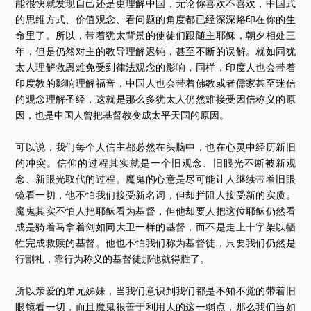
能很快就发现自己还是更理解中国，无论你喜欢不喜欢，中国式
的思维方式、价值观念、看问题的角度都已经深深烙印在你的生
命里了。所以，带着犹太背景的使徒们跟随主耶稣，朝夕相处三
年，但是仍然对主的教导理解迟钝，甚至不断的误解。就如同犹
太人理解救恩难免受到律法观念的影响，同样，印度人也会带着
印度教的影响理解福音，中国人也会带着佛教或者儒家甚至迷信
的观念理解圣经，这就是那么多犹太人仍然难接受因信称义的原
因，也是中国人曾把基督教变成太平天国的原因。
可以说，我们每个人信主都必然在头脑中，也在心灵中经历新旧
的冲突。信仰的过程其实就是一个旧观念、旧眼光不断被新观
念、新眼光取代的过程。魔鬼的心意是尽可能让人继续带着旧眼
镜看一切，他不怕我们接受新名词，但却拦阻人接受新的实质。
魔鬼其实不怕人把耶稣看为基督，但他却要人把这位耶稣仍然看
成是骑着马拿着剑如同大卫一样的基督，而不是走上十字架以牺
牲完成救赎的基督。他也不怕我们称为基督徒，只要我们仍然是
行割礼，靠行为称义的基督徒那他就得胜了。
所以亲爱的弟兄姊妹，当我们意识到我们都是不知不觉的带着旧
眼镜看一切，而且魔鬼很善于利用人的这一弱点，那么我们当如