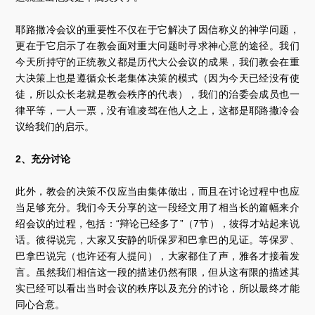
耶路撒冷会议的重要性不仅在于它解决了因信称义的神学问题，
更在于它启示了在教会面对重大问题时寻求神心意的途径。我们
今天所持守的正统教义都是历代大公会议的成果，我们教会在重
大决策上也是遵循众长老集体决策的模式（因为今天已经没有使
徒，所以众长老就是教会秩序的代表），我们的治委会成员也一
律平等，一人一票，没有谁凌驾在他人之上，这都是耶路撒冷会
议给我们的启示。
2、充分讨论
此外，教会的决策不仅应当由集体做出，而且在讨论过程中也应
当足够充分。我们今天分享的这一段经文用了相当长的篇幅来介
绍会议的过程，包括：“辩论已经多了”（7节），彼得才站起来说
话。彼得说完，大家又安静的听保罗和巴拿巴的见证。等保罗、
巴拿巴说完（也许还有人提问），大家都住了声，雅各才接着发
言。虽然我们相信这一段的描述仍然有限，但从这有限的描述其
实已经可以看出当时会议的秩序以及充分的讨论，所以最终才能
同心合意。