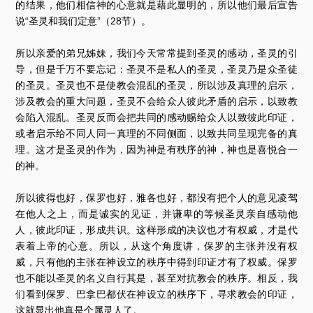
的结果，他们相信神的心意就是藉此显明的，所以他们最后宣告
说“圣灵和我们定意”（28节）。
所以亲爱的弟兄姊妹，我们今天常常提到圣灵的感动，圣灵的引
导，但是千万不要忘记：圣灵不是私人的圣灵，圣灵乃是众圣徒
的圣灵。圣灵也不是使教会混乱的圣灵，所以涉及真理的启示，
涉及教会的重大问题，圣灵不会给众人彼此矛盾的启示，以致教
会陷入混乱。圣灵反而会把共同的感动赐给众人以致彼此印证，
或者启示给不同人同一真理的不同侧面，以致共同呈现完备的真
理。这才是圣灵的作为，因为神是有秩序的神，神也是喜悦合一
的神。
所以彼得也好，保罗也好，雅各也好，都没有把个人的意见凌驾
在他人之上，而是诚实的见证，并谦卑的等候圣灵亲自感动他
人，彼此印证，形成共识。这样形成的决议也才有权威，才是代
表着上帝的心意。所以，从这个角度讲，保罗的主张并没有权
威，只有他的主张在神设立的秩序中得到印证才有了权威。保罗
也不能以圣灵的名义自行其是，甚至对抗教会的秩序。相反，我
们看到保罗、巴拿巴都伏在神设立的秩序下，寻求教会的印证，
这就显出他真是个属灵人了。