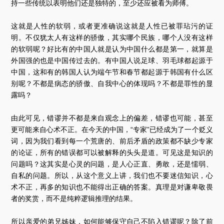
持一些传统以表明他们还是独特的，至少还应被看为师傅。
这就是人性的软弱，或者更准确说这就是人性已被罪玷污的证
明。不仅犹太人有这样的骄傲，其实哪个民族，哪个人没有这样
的软弱呢？好比有的中国人就是认为中国什么都是第一，就算是
外国强的也是中国传过去的。有中国人说足球、羽毛球都起源于
中国，这和有的韩国人认为端午节和春节都起源于韩国有什么区
别呢？不都是病态的骄傲、自我中心的体现吗？不都是罪性的显
露吗？
由此可见，错谬并不都是来自观念上的偏差，错谬也可能，甚至
更可能来自心术不正。在今天的中国，“专家”已经成为了一个贬义
词，因为我们看到每一个荒唐的、前后矛盾的政策都不缺少专家
的论证，所有的错误都可以被解释的头头是道。可见这是知识的
问题吗？这其实是心灵的问题，是人心正直、勇敢，还是懦弱、
自私的问题。所以，从这个意义上讲，我们也不要迷信知识，心
术不正，再多的知识也不能得出正确的答案。真理是对谦卑敬畏
者的奖赏，而不是纯粹逻辑推理的结果。
所以亲爱的弟兄姊妹，如何能够保守自己不陷入错谬呢？除了前