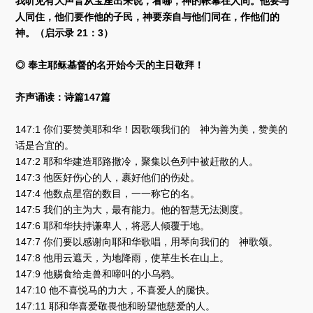
我听见有大声音从宝座出来说，看哪，神的帐幕在人间。他要与
人同住，他们要作他的子民，神要亲自与他们同在，作他们的
神。（启示录 21：3）
◎ 奉主耶稣基督的名开始今天的主日敬拜！
齐声诵读：诗篇147篇
147:1 你们要赞美耶和华！因歌颂我们的 神为善为美，赞美的
话是合宜的。
147:2 耶和华建造耶路撒冷，聚集以色列中被赶散的人。
147:3 他医好伤心的人，裹好他们的伤处。
147:4 他数点星宿的数目，一一称它的名。
147:5 我们的主为大，最有能力。他的智慧无法测度。
147:6 耶和华扶持谦卑人，将恶人倾覆于地。
147:7 你们要以感谢向耶和华歌唱，用琴向我们的 神歌颂。
147:8 他用云遮天，为地降雨，使草生长在山上。
147:9 他赐食给走兽和啼叫的小乌鸦。
147:10 他不喜悦马的力大，不喜爱人的腿快。
147:11 耶和华喜爱敬畏他和盼望他慈爱的人。