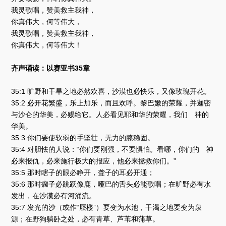
我灵歌唱，赞美救主我神，
你真伟大，何等伟大，
我灵歌唱，赞美救主我神，
你真伟大，何等伟大！
齐声诵读：以赛亚书35章
35:1 旷野和干旱之地必然欢喜，沙漠也必快乐，又像玫瑰开花。
35:2 必开花繁盛，乐上加乐，而且欢呼。黎巴嫩的荣耀，并迦密
与沙仑的华美，必赐给它。人必看见耶和华的荣耀，我们 神的
华美。
35:3 你们要使软弱的手坚壮，无力的膝稳固。
35:4 对胆怯的人说：“你们要刚强，不要惧怕。看哪，你们的 神
必来报仇，必来施行极大的报应，他必来拯救你们。”
35:5 那时瞎子的眼必睁开，聋子的耳必开通；
35:6 那时瘸子必跳跃像鹿，哑巴的舌头必能歌唱；在旷野必有水
发出，在沙漠必有河涌流。
35:7 发光的沙（或作“蜃楼”）要变为水池，干渴之地要变为泉
源；在野狗躺卧之处，必有青草、芦苇和蒲草。