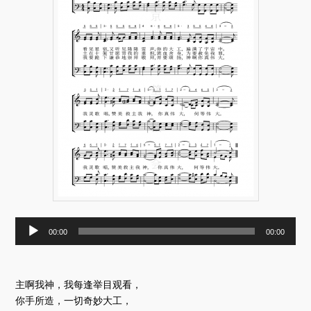
音
00:00
00:00
频
播
放
器
主啊我神，我每逢举目观看，
你手所造，一切奇妙大工，