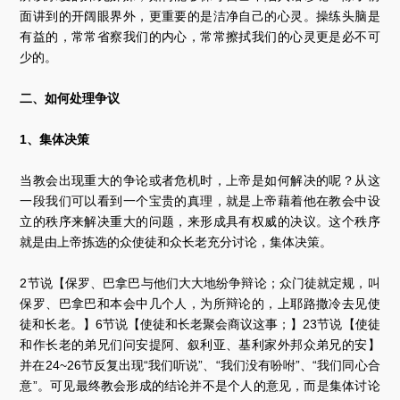
面讲到的开阔眼界外，更重要的是洁净自己的心灵。操练头脑是
有益的，常常省察我们的内心，常常擦拭我们的心灵更是必不可
少的。
二、如何处理争议
1、集体决策
当教会出现重大的争论或者危机时，上帝是如何解决的呢？从这
一段我们可以看到一个宝贵的真理，就是上帝藉着他在教会中设
立的秩序来解决重大的问题，来形成具有权威的决议。这个秩序
就是由上帝拣选的众使徒和众长老充分讨论，集体决策。
2节说【保罗、巴拿巴与他们大大地纷争辩论；众门徒就定规，叫
保罗、巴拿巴和本会中几个人，为所辩论的，上耶路撒冷去见使
徒和长老。】6节说【使徒和长老聚会商议这事；】23节说【使徒
和作长老的弟兄们问安提阿、叙利亚、基利家外邦众弟兄的安】
并在24~26节反复出现“我们听说”、“我们没有吩咐”、“我们同心合
意”。可见最终教会形成的结论并不是个人的意见，而是集体讨论