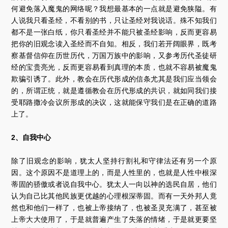
何避免落入魔鬼的网络呢？我想最基本的一点就是避免狭隘。有
人说我只看圣经，不看别的书，只让圣经对我说话。殊不知我们
都不是一张白纸，你只看圣经并不能只被圣经影响，反而更容易
把你的旧观念读入圣经而不自知。相反，我们若开阔眼界，既考
察基督信仰在历世历代，万国万族中的影响，又参考历代圣徒研
经的宝贵亮光，反而更容易看到真理的本质，也就不容易被魔鬼
欺骗引诱了。此外，教会在历代形成的信条尤其是我们应当领会
的，所谓正统，就是遵循教会在历代形成的共识，就如同我们接
受耶路撒冷会议所形成的决议，这就能保守我们是在正确的道路
上了。
2、自我中心
除了旧观念的影响，犹太人坚持行割礼和守律法还有另一个原
因。这个原因不是道理上的，而是人性里的，也就是人性中根深
蒂固的骄傲或者说自我中心。犹太人一向以神的选民自居，他们
认为自己比其他民族更优越的心理根深蒂固。而有一天外邦人竟
然也和他们一样了，也被上帝接纳了，也被圣灵充满了，甚至被
上帝大大使用了，于是就普遍产生了失落的情绪，于是就更要坚