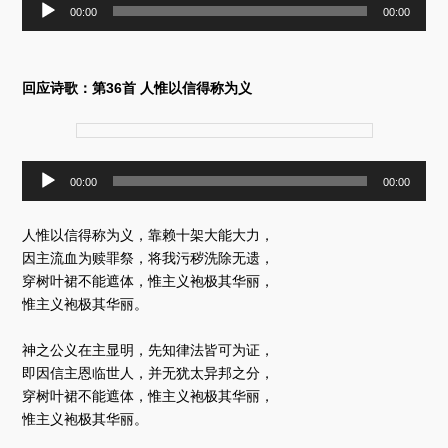
音
00:00
00:00
频
播
放
器
回应诗歌：第36首 人惟以信得称为义
音
00:00
00:00
频
播
放
人惟以信得称为义，靠赖十架大能大力，
器
因主流血为赎罪祭，将我污秽洗除无遗，
穿树叶裙不能遮体，惟主义袍极其华丽，
惟主义袍极其华丽。
神之公义在主显明，先知律法皆可为证，
即因信主恩临世人，并无犹太异邦之分，
穿树叶裙不能遮体，惟主义袍极其华丽，
惟主义袍极其华丽。