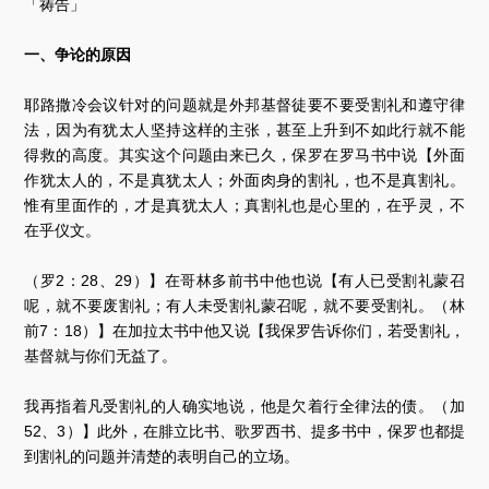
「祷告」
一、争论的原因
耶路撒冷会议针对的问题就是外邦基督徒要不要受割礼和遵守律
法，因为有犹太人坚持这样的主张，甚至上升到不如此行就不能
得救的高度。其实这个问题由来已久，保罗在罗马书中说【外面
作犹太人的，不是真犹太人；外面肉身的割礼，也不是真割礼。
惟有里面作的，才是真犹太人；真割礼也是心里的，在乎灵，不
在乎仪文。
（罗2：28、29）】在哥林多前书中他也说【有人已受割礼蒙召
呢，就不要废割礼；有人未受割礼蒙召呢，就不要受割礼。（林
前7：18）】在加拉太书中他又说【我保罗告诉你们，若受割礼，
基督就与你们无益了。
我再指着凡受割礼的人确实地说，他是欠着行全律法的债。（加
52、3）】此外，在腓立比书、歌罗西书、提多书中，保罗也都提
到割礼的问题并清楚的表明自己的立场。