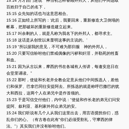
15:14 方才西门述说 神当初怎样眷顾外邦人，从他们中间选取
百姓归于自己的名下，
15:15 众先知的话也与这意思相合。
15:16 正如经上所写的：‘此后，我要回来，重新修造大卫倒塌的
帐幕，把那破坏的重新修造建立起来。
15:17 叫余剩的人，就是凡称为我名下的外邦人，都寻求主。
15:18 这话是从创世以来显明这事的主说的。’
15:19 “所以据我的意见，不可难为那归服 神的外邦人，
15:20 只要写信吩咐他们禁戒偶像的污秽和奸淫，并勒死的牲畜
和血。
15:21 因为从古以来，摩西的书在各城有人传讲，每逢安息日在
会堂里诵读。”
15:22 那时，使徒和长老并全教会定意从他们中间拣选人，差他
们和保罗、巴拿巴同往安提阿去。所拣选的就是称呼巴撒巴的犹
大和西拉，这两个人在弟兄中是作首领的。
15:23 于是写信交付他们，内中说：“使徒和作长老的弟兄们问安
提阿、叙利亚、基利家外邦众弟兄的安。
15:24 我们听说有几个人从我们这里出去，用言语搅扰你们，惑
乱你们的心。（有古卷在此有“你们必须受割礼，守摩西的律
法。”）其实我们并没有吩咐他们。