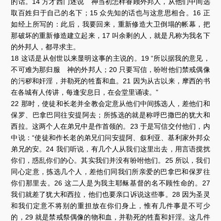
的话。14 方才西门述说 神当初怎样眷顾外邦人，从他们中间选
取百姓归于自己的名下；15 众先知的话也与这意思相合。16 正
如经上所写的：此后，我要回来，重新修造大卫倒塌的帐幕，把
那破坏的重新修造建立起来，17 叫余剩的人，就是凡称为我名下
的外邦人，都寻求主。
18 这话是从创世以来显明这事的主说的。19 “所以据我的意见，
不可难为那归服 神的外邦人；20 只要写信，吩咐他们禁戒偶像
的污秽和奸淫，并勒死的牲畜和血。21 因为从古以来，摩西的书
在各城有人传讲，每逢安息日，在会堂里诵读。”
22 那时，使徒和长老并全教会定意从他们中间拣选人，差他们和
保罗、巴拿巴同往安提阿去；所拣选的就是称呼巴撒巴的犹大和
西拉。这两个人在弟兄中是作首领的。23 于是写信交付他们，内
中说：“使徒和作长老的弟兄们问安提阿、叙利亚、基利家外邦众
弟兄的安。24 我们听说，有几个人从我们这里出去，用言语搅扰
你们，惑乱你们的心。其实我们并没有吩咐他们。25 所以，我们
同心定意，拣选几个人，差他们同我们所亲爱的巴拿巴和保罗往
你们那里去。26 这二人是为我主耶稣基督的名不顾性命的。27
我们就差了犹大和西拉，他们也要亲口诉说这些事。28 因为圣灵
和我们定意不将别的重担放在你们身上，惟有几件事是不可少
的，29 就是禁戒祭偶像的物和血，并勒死的牲畜和奸淫。这几件