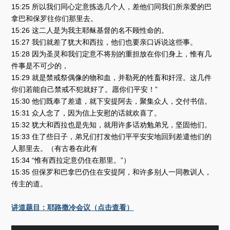
15:25 所以我们同心定意拣选几个人，差他们同我们所亲爱的巴
拿巴和保罗往你们那里去。
15:26 这二人是为我主耶稣基督的名不顾性命的。
15:27 我们就差了犹大和西拉，他们也要亲口诉说这些事。
15:28 因为圣灵和我们定意不将别的重担放在你们身上，惟有几
件事是不可少的，
15:29 就是禁戒祭偶像的物和血，并勒死的牲畜和奸淫。这几件
你们若能自己禁戒不犯就好了。愿你们平安！”
15:30 他们既奉了差遣，就下安提阿去，聚集众人，交付书信。
15:31 众人念了，因为信上安慰的话就欢喜了。
15:32 犹大和西拉也是先知，就用许多话劝勉弟兄，坚固他们。
15:33 住了些日子，弟兄们打发他们平平安安地回到差遣他们的
人那里去。（有古卷在此有
15:34 “惟有西拉定意仍住在那里。”）
15:35 但保罗和巴拿巴仍住在安提阿，和许多别人一同教训人，
传主的道。
讲道题目：耶路撒冷会议（点击查看）