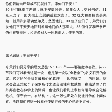
你们若能自己禁戒不犯就好了。愿你们平安！”
30 他们既奉了差遣，就下安提阿去，聚集众人，交付书信。31
众人念了，因为信上安慰的话就欢喜了。32 犹大和西拉也是先
知，就用许多话劝勉弟兄，坚固他们。33 住了些日子，弟兄们打
发他们平平安安地回到差遣他们的人那里去。35 但保罗和巴拿巴
仍住在安提阿，和许多别人一同教训人，传主的道。
弟兄姊妹：主日平安！
今天我们要分享的经文是徒15：1~35节——耶路撒冷会议。从22
节我们可以看出这是一次，也是第一次以“全教会”的名义召开的会
议。它讨论的是福音最核心的真理——因信称义——的问题。这
次会议正式赋予了保罗所传之道合法性和权威性，彻底消除了向
外邦宣教在神学上的障碍，也让我们看到上帝如何引导教会化解
危机、保守合一。在结构上，这一段也正处在使徒行传的中间位
置。所以我们把这一段看作使徒行传的中心也并不过分。