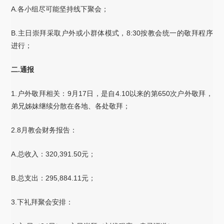
A.各小组尽可能坚持线下聚会；
B.主日崇拜采取户外或小群体模式，8:30按教会统一的敬拜程序
进行；
二.通报
1.户外敬拜相关：9月17日，是自4.10以来的第650次户外敬拜，
弟兄姊妹继续分散在各地、各处敬拜；
2.8月教会财务报告：
A.总收入：320,391.50元；
B.总支出：295,884.11元；
3.下礼拜聚会安排：