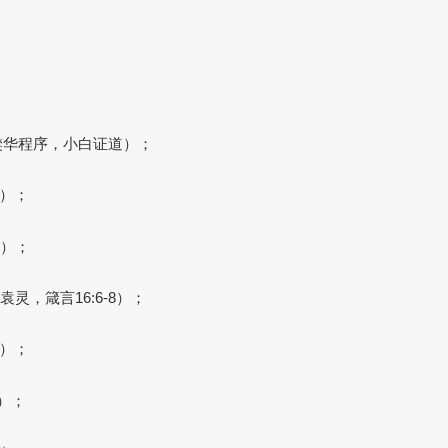
（樊华程序，小白证道）；
白）；
峰）；
灵，箴言16:6-8）；
越）；
）；