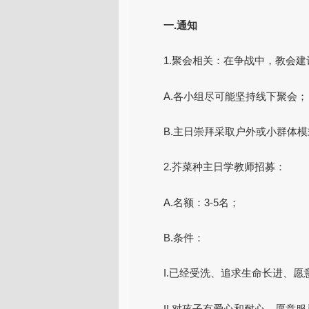
一.通知
1.聚会相关：在争战中，教会
A.各小组尽可能坚持线下聚会；
B.主日崇拜采取户外或小群体模
2.芥菜种主日学教师招募：
A.名额：3-5名；
B.条件：
I.已经受洗、追求生命长进、
II.对孩子有爱心和耐心，愿