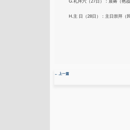
G.礼拜六（27日）：晨祷（艳
H.主 日（28日）：主日崇拜
文章导航
←
上一篇