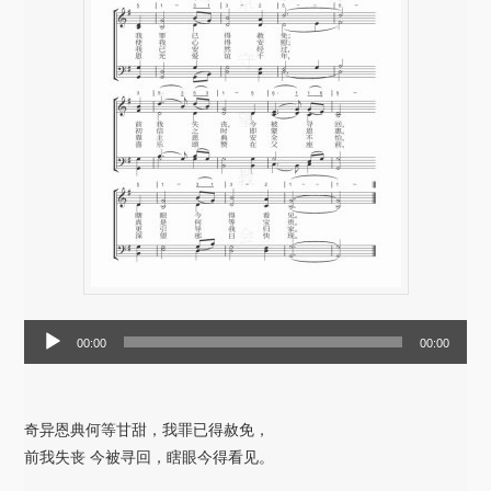
音
00:00
00:00
频
播
放
奇异恩典何等甘甜，我罪已得赦免，
器
前我失丧 今被寻回，瞎眼今得看见。