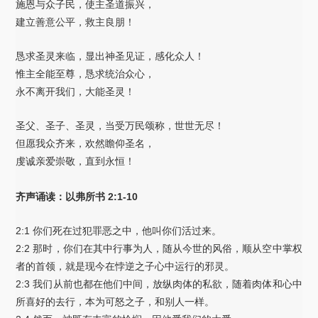
施恩与众子民，使主圣道振兴，
建立善意公平，救主良朋！
恳求圣灵来临，显出神圣见证，感化众人！
惟主全能至尊，恳求统治众心，
永不离开我们，大能圣灵！
圣父、圣子、圣灵，当受万民颂称，世世无尽！
但愿我众齐来，欢然瞻仰圣名，
虔诚亲爱崇敬，直到永恒！
齐声诵读：以弗所书 2:1-10
2:1 你们死在过犯罪恶之中，他叫你们活过来。
2:2 那时，你们在其中行事为人，随从今世的风俗，顺从空中掌权
者的首领，就是现今在悖逆之子心中运行的邪灵。
2:3 我们从前也都在他们中间，放纵肉体的私欲，随着肉体和心中
所喜好的去行，本为可怒之子，和别人一样。