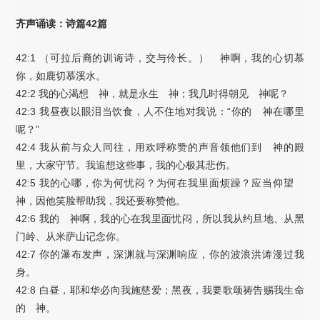
齐声诵读：诗篇42篇
42:1 （可拉后裔的训诲诗，交与伶长。） 神啊，我的心切慕
你，如鹿切慕溪水。
42:2 我的心渴想 神，就是永生 神；我几时得朝见 神呢？
42:3 我昼夜以眼泪当饮食，人不住地对我说：“你的 神在哪里
呢？”
42:4 我从前与众人同往，用欢呼称赞的声音领他们到 神的殿
里，大家守节。我追想这些事，我的心极其悲伤。
42:5 我的心哪，你为何忧闷？为何在我里面烦躁？应当仰望
神，因他笑脸帮助我，我还要称赞他。
42:6 我的 神啊，我的心在我里面忧闷，所以我从约旦地、从黑
门岭、从米萨山记念你。
42:7 你的瀑布发声，深渊就与深渊响应，你的波浪洪涛漫过我
身。
42:8 白昼，耶和华必向我施慈爱；黑夜，我要歌颂祷告赐我生命
的 神。