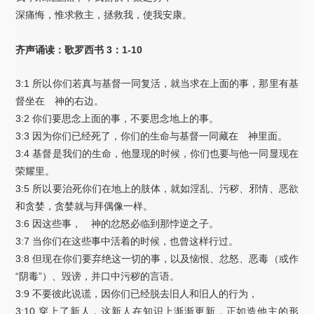
深痛悔，惟求救主，拯救我，使我安康。
齐声诵读：歌罗西书 3：1-10
3:1 所以你们若真与基督一同复活，就当求在上面的事，那里有基
督坐在 神的右边。
3:2 你们要思念上面的事，不要思念地上的事。
3:3 因为你们已经死了，你们的生命与基督一同藏在 神里面。
3:4 基督是我们的生命，他显现的时候，你们也要与他一同显现在
荣耀里。
3:5 所以要治死你们在地上的肢体，就如淫乱、污秽、邪情、恶欲
和贪婪，贪婪就与拜偶像一样。
3:6 因这些事， 神的忿怒必临到那悖逆之子。
3:7 当你们在这些事中活着的时候，也曾这样行过。
3:8 但现在你们要弃绝这一切的事，以及恼恨、忿怒、恶毒（或作
“阴毒”）、毁谤，并口中污秽的言语。
3:9 不要彼此说谎，因你们已经脱去旧人和旧人的行为，
3:10 穿上了新人，这新人在知识上渐渐更新，正如造他主的形