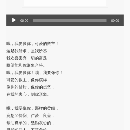
音
00:00
00:00
频
播
放
哦，我要像你，可爱的救主！
器
这是我所求，是我所慕；
我欢喜丢弃一切的富足，
盼望能和你形象合符。
哦，我要像你！哦，我要像你！
可爱的救主，像你模样；
像你的甘甜，像你的贞坚，
在我的衷心，刻你形象。
哦，我要像你，那样的柔细，
宽恕又怜悯、仁爱、良善，
帮助孤单的，勉励灰心的，