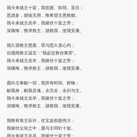
我今来就主十架，我贫困、软弱、盲目；
思虑多，烦恼无用，惟希望主恩救赎。
我今来就主羔羊，我俯伏十架之旁；
深痛悔，惟求救主，拯救我，使我安康。
我久望救主恩惠，罪与恶久居心内；
但愿闻救主温言：“我必定救你离罪”。
我今来就主羔羊，我俯伏十架之旁；
深痛悔，惟求救主，拯救我，使我安康。
愿向主奉献一切，我所有时间、财物；
献我身，献我灵魂，永完全，永归与主。
我今来就主羔羊，我俯伏十架之旁；
深痛悔，惟求救主，拯救我，使我安康。
我惟有靠主应许，仗宝血权能伟大；
我俯伏尘埃之中，愿与主同钉十架。
我今来就主羔羊，我俯伏十架之旁；