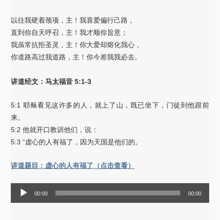
以往我硬着颈项，主！我喜爱偏行己路，
直到你自天呼召，主！我才顺你旨意；
我虽常抗拒圣灵，主！你大爱却熔化我心，
你道路高过我道路，主！你今差我我必去。
讲道经文：马太福音 5:1-3
5:1 耶稣看见这许多的人，就上了山，既已坐下，门徒到他跟前
来。
5:2 他就开口教训他们，说：
5:3 “虚心的人有福了，因为天国是他们的。
讲道题目：虚心的人有福了（点击查看）
音
00:00
00:00
频
播