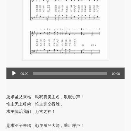
音
00:00
00:00
频
播
放
恳求圣父来临，助我赞美主名，敬献心声！
器
惟主无上尊荣，惟主完全得胜，
求主统治我们，万古之神！
恳求圣子来临，彰显威严大能，垂听呼声！