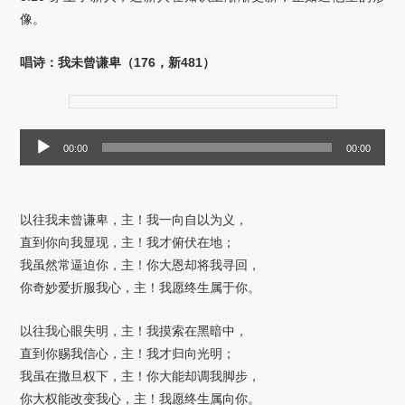
像。
唱诗：我未曾谦卑（176，新481）
音
00:00
00:00
频
播
放
以往我未曾谦卑，主！我一向自以为义，
器
直到你向我显现，主！我才俯伏在地；
我虽然常逼迫你，主！你大恩却将我寻回，
你奇妙爱折服我心，主！我愿终生属于你。
以往我心眼失明，主！我摸索在黑暗中，
直到你赐我信心，主！我才归向光明；
我虽在撒旦权下，主！你大能却调我脚步，
你大权能改变我心，主！我愿终生属向你。