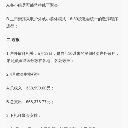
A.各小组尽可能坚持线下聚会；
B.主日崇拜采取户外或小群体模式，8:30按教会统一的敬拜程序
进行；
二.通报
1.户外敬拜相关：5月12日，是自4.10以来的第684次户外敬拜，
弟兄姊妹继续分散在各地、各处敬拜；
2.4月教会财务报告：
A.总收入：338,999.00元；
B.总支出：668,373.77元；
3.下礼拜聚会安排：