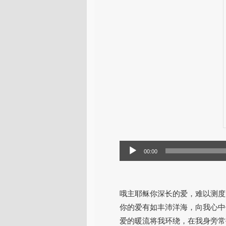
音
00:00
频
播
放
哦主耶稣你深长的爱，难以测度
器
你的爱有如丰沛洋海，向我心中
爱的暖流将我环绕，在我身旁常