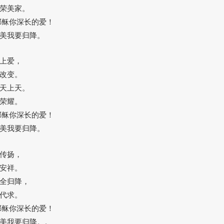
头
荣美家。
键
耶稣你深长的爱！
来
美我要归降。
增
高
上爱，
或
改变。
降
天上天。
低
荣耀。
音
耶稣你深长的爱！
量。
美我要归降。
传扬，
安祥。
全归降，
代求。
耶稣你深长的爱！
美我要归降。。