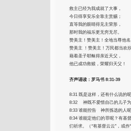
救主已经为我成就了大事，
今日得享安乐全靠主赏赐；
直等我的眼睛得见主荣形，
那时我的福乐更无穷无尽。
赞美主！赞美主！全地当尊他名
赞美主 ！赞美主！万民都当欢
藉着圣子耶稣得亲近天父，
他已成功救赎，荣耀归天父！
齐声诵读：罗马书 8:31-39
8:31 既是这样，还有什么说
8:32 神既不爱惜自己的儿
8:33 谁能控告 神所拣选的
8:34 谁能定他们的罪呢？
们祈求。（“有基督云云”，或