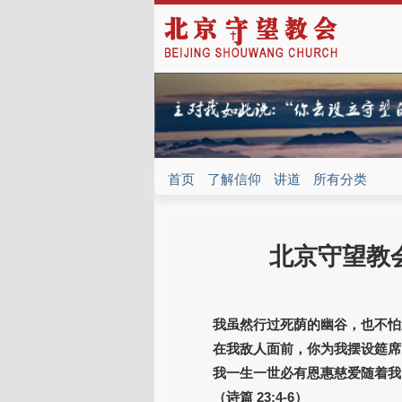
首页
了解信仰
讲道
所有分类
北京守望教会
我虽然行过死荫的幽谷，也不怕
在我敌人面前，你为我摆设筵席
我一生一世必有恩惠慈爱随着我
（诗篇 23:4-6）