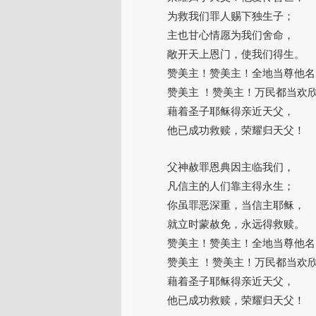
放
为救我们罪人赐下独生子；
器
主也甘心情愿为我们舍命，
敞开天上恩门，使我们得生。
赞美主！赞美主！全地当尊他名
赞美主 ！赞美主！万民都当欢
藉着圣子耶稣得亲近天父，
他已成功救赎，荣耀归天父！
父神赦罪恩典因主临我们，
凡信主的人们靠主得永生；
你虽罪恶深重，当信主耶稣，
就立时蒙赦免，永远得救赎。
赞美主！赞美主！全地当尊他名
赞美主 ！赞美主！万民都当欢
藉着圣子耶稣得亲近天父，
他已成功救赎，荣耀归天父！