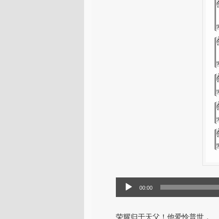
音
00:00
频
播
荣耀归于天父！他爱怜普世，