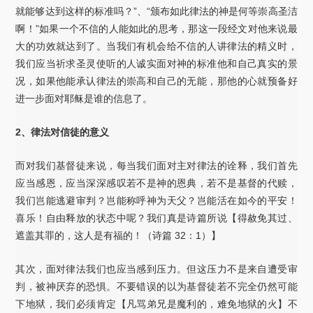
就能够达到这样的标准吗？”、“颁布如此律法的神是何等崇高圣洁
啊！”如果一个不信的人能如此的思考，那这一段经文对他来说最
大的功效就达到了。当我们有机会给不信的人讲律法的精义时，
我们应当祈求圣灵使听的人诚实面对神的标准他和自己真实的景
况，如果他能承认律法的崇高和自己的无能，那他的心就预备好
进一步面对耶稣是谁的信息了。
2、律法对信徒的意义
而对我们基督徒来说，每当我们面对主对律法的诠释，我们首先
应当感恩，应当深深感叹若不是神的恩典，若不是基督的代赎，
我们岂能逃避审判？岂能称呼神为天父？岂能活在如今的平安！
喜乐！自由释放的状态中呢？我们真是诗篇所说【得赦免其过、
遮盖其罪的，这人是有福的！（诗篇 32：1）】
其次，面对律法我们也应当感到压力。但这压力不是来自遭受审
判，被神厌弃的恐惧。不要错误的以为基督徒若不完全仍然可能
下地狱，我们必须肯定【凡骂弟兄是魔利的，难免地狱的火】不