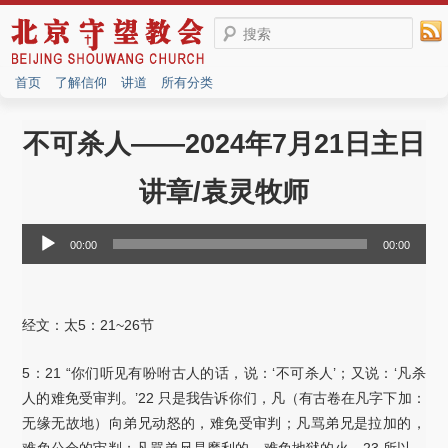
搜索
首页
了解信仰
讲道
所有分类
不可杀人——2024年7月21日主日
讲章/袁灵牧师
音
00:00
00:00
频
播
放
经文：太5：21~26节
器
5：21 “你们听见有吩咐古人的话，说：‘不可杀人’；又说：‘凡杀
人的难免受审判。’22 只是我告诉你们，凡（有古卷在凡字下加：
无缘无故地）向弟兄动怒的，难免受审判；凡骂弟兄是拉加的，
难免公会的审判；凡骂弟兄是魔利的，难免地狱的火。23 所以，