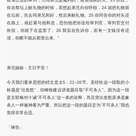
你在祭坛上献礼物的时候，若想起弟兄向你怀怨，24 就把礼物留
在坛前，先去同弟兄和好，然后来献礼物。25 你同告你的对头还
在路上，就赶紧与他和息，恐怕他把你送给审判官，审判官交付
衙役，你就下在监里了。26 我实在告诉你，若有一文钱没有还
清，你断不能从那里出来。”
弟兄姊妹：主日平安！
今天我们要来思想的经文是太5：21~26节。圣经给这一段取的小
标题是“论发怒”，但峰牧建议讲道题目取“不可杀人”。因为这一段
是主耶稣对十诫“不可杀人”这一条的诠释，而且突出发怒原来是象
杀人一样被神看为严重。所以把这一段的题目定为“不可杀人”我也
觉得非常合适。
「祷告」