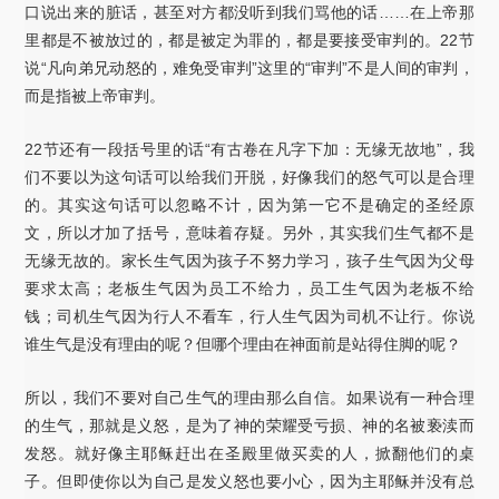
口说出来的脏话，甚至对方都没听到我们骂他的话……在上帝那
里都是不被放过的，都是被定为罪的，都是要接受审判的。22节
说“凡向弟兄动怒的，难免受审判”这里的“审判”不是人间的审判，
而是指被上帝审判。
22节还有一段括号里的话“有古卷在凡字下加：无缘无故地”，我
们不要以为这句话可以给我们开脱，好像我们的怒气可以是合理
的。其实这句话可以忽略不计，因为第一它不是确定的圣经原
文，所以才加了括号，意味着存疑。另外，其实我们生气都不是
无缘无故的。家长生气因为孩子不努力学习，孩子生气因为父母
要求太高；老板生气因为员工不给力，员工生气因为老板不给
钱；司机生气因为行人不看车，行人生气因为司机不让行。你说
谁生气是没有理由的呢？但哪个理由在神面前是站得住脚的呢？
所以，我们不要对自己生气的理由那么自信。如果说有一种合理
的生气，那就是义怒，是为了神的荣耀受亏损、神的名被亵渎而
发怒。就好像主耶稣赶出在圣殿里做买卖的人，掀翻他们的桌
子。但即使你以为自己是发义怒也要小心，因为主耶稣并没有总