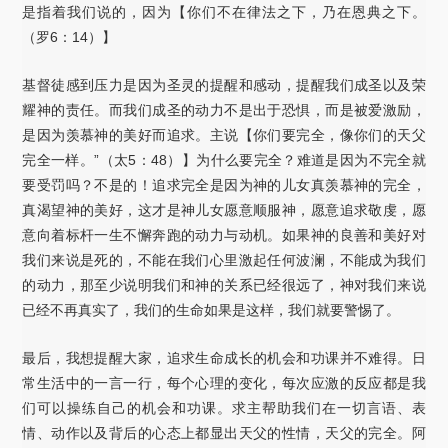
是指着我们说的，因为【你们不在律法之下，乃在恩典之下。
（罗6：14）】
基督徒感到压力是因为圣灵的提醒和感动，提醒我们成圣以及荣
耀神的责任。而我们成圣的动力不是出于恐惧，而是被爱激励，
是因为羡慕神的美好而追求。主说【你们要完全，像你们的天父
完全一样。”（太5：48）】为什么要完全？难道是因为不完全就
要受罚吗？不是的！追求完全是因为神的儿女真羡慕神的完全，
真渴望神的美好，这才是神儿女愿意顺服神，愿意追求敬虔，愿
意向着标杆一生不懈奔跑的动力与动机。如果神的良善和美好对
我们来说是死的，不能在我们心里激起任何波澜，不能成为我们
的动力，那至少说明我们和神的关系已经很远了，神对我们来说
已经不再真实了，我们的生命如果是这样，我们就要警惕了。
最后，我想提醒大家，追求生命成长的机会和功课并不难得。日
常生活中的一言一行，每个心理的变化，每次应激的反应都是我
们可以操练自己的机会和功课。求主帮助我们在一切言语、表
情、动作以及背后的心态上都显出天父的性情，天父的完全。阿