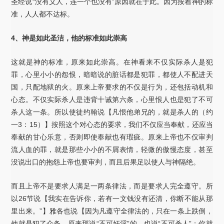
圣经说“没有义人，连一个也没有”原因就在于此。因为按着神的标
准，人人都不达标。
4、神是如此圣洁，他的标准如此崇高
这就是神的标准，原来如此崇高。在神看来不仅实际杀人是犯
罪，心里小小的怨恨，暗暗说的脏话都是犯罪，都使人不配进天
国，只配地狱的火。原来上帝要求的不仅是行为，还包括动机和
心态。不仅实际杀人是违背十诫第六条，心里恨人也是犯了不可
杀人这一条。所以使徒约翰说【凡恨他弟兄的，就是杀人的（约
一3：15）】按照这个对心态的要求，我们不仅应当奉献，还应当
奉献的甘心乐意，否则即使奉献也有瑕疵。原来上帝也不仅审判
流人血的罪，就是那些小小的不屑表情，轻微的傲慢态度，甚至
没说出口的抱怨上帝也要审判，而且后果足以使人与神隔绝。
而且上帝不是要求人满足一两条律法，而是要求人完全遵守。所
以26节说【我实在告诉你，若有一文钱没有还清，你断不能从那
里出来。”】雅各也说【因为凡遵守全律法的，只在一条上跌倒，
他就是犯了众条。原来那说“不可奸淫”的，也说“不可杀人”；你就