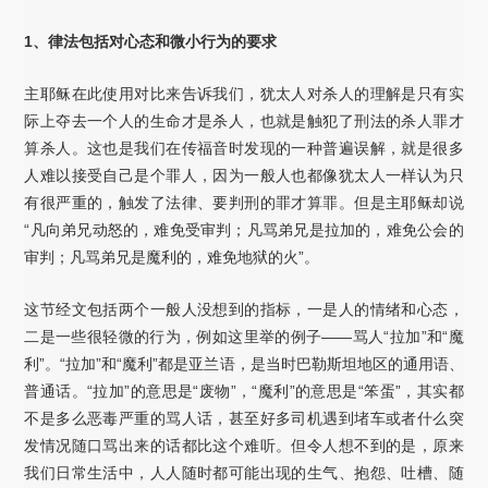
1、律法包括对心态和微小行为的要求
主耶稣在此使用对比来告诉我们，犹太人对杀人的理解是只有实
际上夺去一个人的生命才是杀人，也就是触犯了刑法的杀人罪才
算杀人。这也是我们在传福音时发现的一种普遍误解，就是很多
人难以接受自己是个罪人，因为一般人也都像犹太人一样认为只
有很严重的，触发了法律、要判刑的罪才算罪。但是主耶稣却说
“凡向弟兄动怒的，难免受审判；凡骂弟兄是拉加的，难免公会的
审判；凡骂弟兄是魔利的，难免地狱的火”。
这节经文包括两个一般人没想到的指标，一是人的情绪和心态，
二是一些很轻微的行为，例如这里举的例子——骂人“拉加”和“魔
利”。“拉加”和“魔利”都是亚兰语，是当时巴勒斯坦地区的通用语、
普通话。“拉加”的意思是“废物”，“魔利”的意思是“笨蛋”，其实都
不是多么恶毒严重的骂人话，甚至好多司机遇到堵车或者什么突
发情况随口骂出来的话都比这个难听。但令人想不到的是，原来
我们日常生活中，人人随时都可能出现的生气、抱怨、吐槽、随