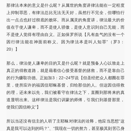
那律法本来的意义是什么呢？从属世的角度讲律法能在一定程度
上抑制罪恶，有律法总比无法无天好，虽然行不完全，但哪怕行
出一点点也好过彻底的败坏。而从属灵的角度讲，律法最大的价
值在于使人谦卑，而不是使人骄傲，是使人意识到自己无能，而
不是使人觉得有理由自义。正如保罗所说【凡有血气的没有一个
因行律法能在神面前称义。因为律法本是叫人知罪”（罗3：
20）】
那么，律法使人谦卑的目的又是什么呢？就是预备人心以致走上
真正的得救道路，就是藉着信心接受基督的拯救，而不是靠自己
的行为赚取功德。正如加3：22~24节说【但圣经把众人都圈在罪
里，使所应许的福因信耶稣基督，归给那信的人。但这因信得救
的理，还未来以先，我们被看守在律法之下，直圈到那将来的真
道显明出来。这样律法是我们训蒙的师傅，引我们到基督那里，
使我们因信称义”】
所以当还没有信主的人听了主耶稣对律法的诠释，他应当思想“这
真是我可以达到的吗？”、“我现在一切的努力，甚至极其刻苦己身