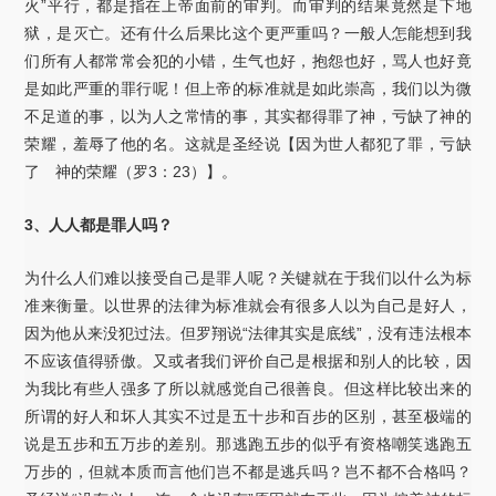
火”平行，都是指在上帝面前的审判。而审判的结果竟然是下地
狱，是灭亡。还有什么后果比这个更严重吗？一般人怎能想到我
们所有人都常常会犯的小错，生气也好，抱怨也好，骂人也好竟
是如此严重的罪行呢！但上帝的标准就是如此崇高，我们以为微
不足道的事，以为人之常情的事，其实都得罪了神，亏缺了神的
荣耀，羞辱了他的名。这就是圣经说【因为世人都犯了罪，亏缺
了 神的荣耀（罗3：23）】。
3、人人都是罪人吗？
为什么人们难以接受自己是罪人呢？关键就在于我们以什么为标
准来衡量。以世界的法律为标准就会有很多人以为自己是好人，
因为他从来没犯过法。但罗翔说“法律其实是底线”，没有违法根本
不应该值得骄傲。又或者我们评价自己是根据和别人的比较，因
为我比有些人强多了所以就感觉自己很善良。但这样比较出来的
所谓的好人和坏人其实不过是五十步和百步的区别，甚至极端的
说是五步和五万步的差别。那逃跑五步的似乎有资格嘲笑逃跑五
万步的，但就本质而言他们岂不都是逃兵吗？岂不都不合格吗？