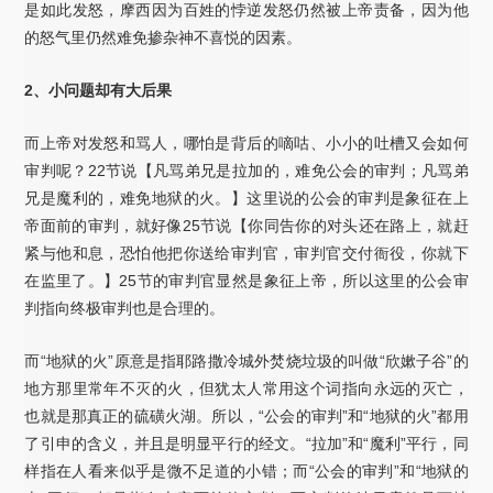
是如此发怒，摩西因为百姓的悖逆发怒仍然被上帝责备，因为他
的怒气里仍然难免掺杂神不喜悦的因素。
2、小问题却有大后果
而上帝对发怒和骂人，哪怕是背后的嘀咕、小小的吐槽又会如何
审判呢？22节说【凡骂弟兄是拉加的，难免公会的审判；凡骂弟
兄是魔利的，难免地狱的火。】这里说的公会的审判是象征在上
帝面前的审判，就好像25节说【你同告你的对头还在路上，就赶
紧与他和息，恐怕他把你送给审判官，审判官交付衙役，你就下
在监里了。】25节的审判官显然是象征上帝，所以这里的公会审
判指向终极审判也是合理的。
而“地狱的火”原意是指耶路撒冷城外焚烧垃圾的叫做“欣嫰子谷”的
地方那里常年不灭的火，但犹太人常用这个词指向永远的灭亡，
也就是那真正的硫磺火湖。所以，“公会的审判”和“地狱的火”都用
了引申的含义，并且是明显平行的经文。“拉加”和“魔利”平行，同
样指在人看来似乎是微不足道的小错；而“公会的审判”和“地狱的