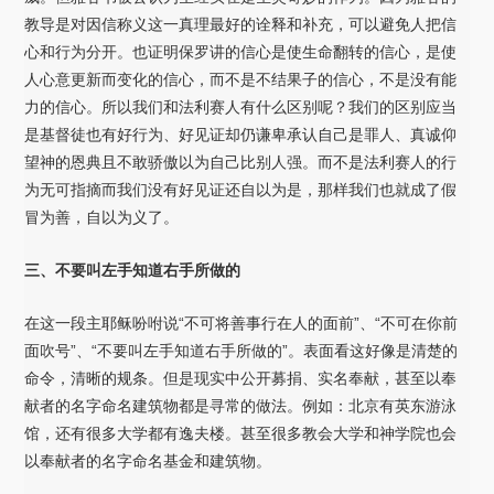
教导是对因信称义这一真理最好的诠释和补充，可以避免人把信
心和行为分开。也证明保罗讲的信心是使生命翻转的信心，是使
人心意更新而变化的信心，而不是不结果子的信心，不是没有能
力的信心。所以我们和法利赛人有什么区别呢？我们的区别应当
是基督徒也有好行为、好见证却仍谦卑承认自己是罪人、真诚仰
望神的恩典且不敢骄傲以为自己比别人强。而不是法利赛人的行
为无可指摘而我们没有好见证还自以为是，那样我们也就成了假
冒为善，自以为义了。
三、不要叫左手知道右手所做的
在这一段主耶稣吩咐说“不可将善事行在人的面前”、“不可在你前
面吹号”、“不要叫左手知道右手所做的”。表面看这好像是清楚的
命令，清晰的规条。但是现实中公开募捐、实名奉献，甚至以奉
献者的名字命名建筑物都是寻常的做法。例如：北京有英东游泳
馆，还有很多大学都有逸夫楼。甚至很多教会大学和神学院也会
以奉献者的名字命名基金和建筑物。