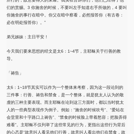
们的赏赐。3 你施舍的时候，不要叫左手知道右手所做的，4 要叫
你施舍的事行在暗中。你父在暗中察看，必然报答你（有古卷：
必在明处报答你）。”
弟兄姊妹：主日平安！
今天我们要来思想的经文是太6：1~4节，主耶稣关于行善的教
导。
「祷告」
太6：1~18节其实可以作为一个整体来考察，因为这一段论到的
三件事：行善、祷告和禁食，是一个整体，就是犹太人认为的敬
虔的三种主要表现。而主耶稣在论到这三方面时，都以当时犹太
人的一些典型表现作为例子。例如：“施舍的时候吹号”、“爱站在
会堂里和十字路口上祷告”、“禁食的时候脸上带着愁容；把脸弄得
难看”。主耶稣不仅列举了这些常见的行为，更指出这些行为背后
的心态是“故意叫人看见他们行善，故意叫人看出他们在禁食，故