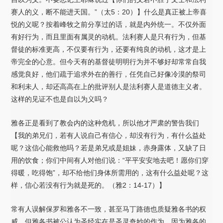
赛人的义，断不能进天国。”（太5：20）】什么是真正被上帝喜
悦的义呢？按着峰牧之前分享过的话，就是内外统一。不仅外面
有好行为，而且里面有属灵的动机。法利赛人是只有行为，但基
督徒的标准更高，不仅要有行为，还要有纯良的动机，这才是上
帝完全的心意。但今天有的基督徒明明行为并不够好却常常自我
感觉良好，他们疏于追求外在的善行，任凭自己好像冷漠的祭司
和利未人，却还高高在上的批评别人是法利赛人是道德主义者。
这样的见证不也是自以为义吗？
雅各正是看到了教会内的这种危机，所以他才严肃的警告我们
【我的弟兄们，若有人说自己有信心，却没有行为，有什么益处
呢？这信心能救他吗？若是弟兄或是姐妹，赤身露体，又缺了日
用的饮食；你们中间有人对他们说：“平平安安地去吧！愿你们穿
得暖，吃得饱”，却不给他们身体所需用的，这有什么益处呢？这
样，信心若没有行为就是死的。（雅2：14-17）】
常有人误解保罗和雅各不一致，甚至马丁路德也质疑雅各书的权
威。但雅各书被公认为圣经实在是圣灵奇妙的作为。因为雅各的