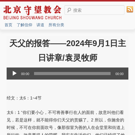
搜索
首页
了解信仰
讲道
所有分类
天父的报答——2024年9月1日主
日讲章/袁灵牧师
音
00:00
00:00
频
播
放
经文：太6：1~4节
器
太6：1 “你们要小心，不可将善事行在人的面前，故意叫他们看
见，若是这样，就不能得你们天父的赏赐了。2 所以，你施舍的
时候，不可在你前面吹号，像那假冒为善的人在会堂里和街道上
所行的，故意要得人的荣耀。我实在告诉你们，他们已经得了他