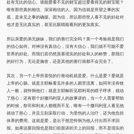
处有无比的信心。谁能爱看不见的财宝超过爱看得见的财宝呢？
唯有那些真的相信、深深相信的人。因为信就是所望之事的实
底，是未见之事的确据。因为信，所以那些世人看不见的好处对
他才是无比真实的，甚至比眼睛能看到的更加真实。
所以亲爱的弟兄姊妹，我们的善行完全吗？第一个考验就是我们
的信心如何。对神没有真信心，没有大信心，我们就不可能不爱
世界的好处。而我们若仍然羡慕现实的好处和人的称赞，那我们
的好行为，无论是施舍，还是其他的善行就都不会完全了。
其次，另一个上帝所喜悦的行善动机就是爱。什么是爱？爱就是
上帝的心肠。就是主耶稣看见许多的人困苦流离，如同羊没有牧
人一般，就怜悯他们；就是主耶稣听见耶利哥的瞎子呼求，就动
了慈心；还有那个好撒玛利亚人的故事讲的，当一个人需要帮助
的时候，祭司和利未人都视而不见，唯有一个撒玛利亚人看见他
就动了慈心，并且立刻采取行动，为受伤的人治疗，还为他负担
休养的费用。这就是爱，是出于慈悲怜悯为他人付出而不求回
报。如果说要回报也是我们前面讲的天上的回报，而不是现实的