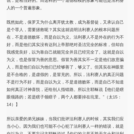
说，是相当好的。而这样的一个道德楷模的形象可能也是法利赛
人的一个普遍形象。
既然如此，保罗又为什么离开犹太教，成为基督徒，又承认自己
是个罪人，需要拯救呢？其实这就说明法利赛人的根本问题所
在，不是道德败坏，而是自以为义。法利赛人不是外在的行为不
好，而是他们其实没有达到上帝那绝对圣洁完全的标准，但却自
我感觉良好，以为靠自己就能完全并且已经完全了。这就是自以
为义，也是假冒为善的意思。假冒为善其实不一定是他们故意骗
人，而是他们自以为他们已经够善了，够义了。但其实在神眼里
是不合格的，是虚假的，是冒充的。所以，法利赛人的真正问题
不是行为不好，而是自以为义，不是道德败坏，而是自己不知道
如何真正讨神喜悦，还给别人指错路。所以主耶稣说【他们是瞎
眼领路的；若是瞎子领瞎子，两个人都要掉在坑里。”（太15：
14）】
所以亲爱的弟兄姊妹，当我们批评法利赛人的时候，其实我们应
当小心。因为我们也可能不小心犯了法利赛人一样的错误，就是
自以为义。不要忘记主耶稣说过【你们的义若不胜于文士和法利