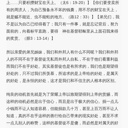
上……只要积攒财宝在天上。（太6：19-20）】【你们要变卖所
有的周济人，为自己预备永不坏的钱囊，用不尽的财宝在天上，
就是贼不能近、虫不能蛀的地方。（路12：33）】【弟兄们，我
不是以为自己已经得着了；我只有一件事，就是忘记背后，努力
面前的，向着标竿直跑，要得 神在基督耶稣里从上面召我来得
的奖赏。（腓3：13-14）】
所以亲爱的弟兄姊妹，我们和外邦人有什么不同呢？我们和外邦
人的不同不在于基督徒无私而外邦人自私，不在于他们看重利益
而我们不在乎好处。其实基督徒也是有所求的，我们也是期望得
好处的，只不过我们所羡慕，所追求的是上帝给的好处，是属天
的好处，是永恒的好处，这才是我们和不信主的人根本的区别。
纯良的动机首先就是为了荣耀上帝以致期望得到上帝的赏赐，而
这样的动机必然是出于信心，而且是出于极大的信心。捐一点儿
小钱而不让人知道容易，但能捐款几十万，甚至上百万而不让人
知道，真的不在乎这样的善行给自己带来的现实好处，甚至不求
一点儿别人的称赞，这样的基督徒不是傻，而必然是对属天的好