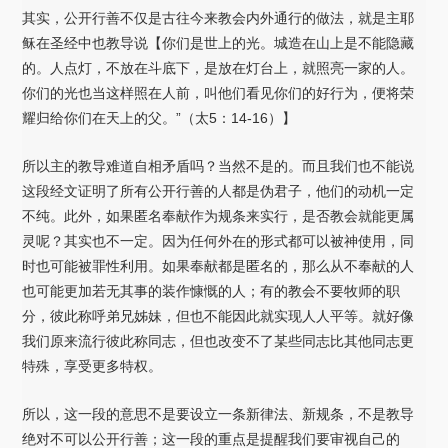
其实，公开行善不仅是古往今来教会内外通行的做法，就是主耶
稣在圣经中也教导说【你们是世上的光。城造在山上是不能隐藏
的。人点灯，不放在斗底下，是放在灯台上，就照亮一家的人。
你们的光也当这样照在人前，叫他们看见你们的好行为，便将荣
耀归给你们在天上的父。”（太5：14-16）】
所以主的教导难道自相矛盾吗？当然不是的。而且我们也不能说
这段经文证明了所有公开行善的人都是伪君子，他们的动机一定
不纯。此外，如果匿名奉献作为规条来实行，是否教会就能更属
灵呢？其实也不一定。因为任何外在的形式都可以被神使用，同
时也可能被罪性利用。如果奉献都是匿名的，那么从不奉献的人
也可能更加若无其事的装作慷慨的人；有的教会不要牧师的职
分，彼此称呼弟兄姊妹，但也不能因此就实现人人平等。就好像
我们原来流行彼此称同志，但也改变不了某些同志比其他同志更
特殊，享受更多特权。
所以，这一段的意思不是要设立一条新律法、新规条，不是教导
绝对不可以公开行善；这一段的重点是提醒我们要审视自己的