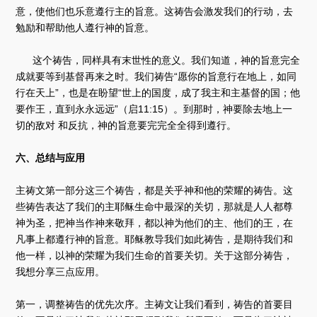
意，使他们也乐意遵行主的旨意。这祷告会激发我们的行动，去
勉励和帮助他人遵行神的旨意。
这个祷告，同样具有末世性的意义。我们知道，神的旨意完全
成就要等到基督再来之时。我们祷告“愿你的旨意行在地上，如同
行在天上”，也是在盼望“世上的国度，成了我主和主基督的国；他
要作王，直到永永远远”（启11:15）。到那时，神要除去地上一
切的敌对 和反抗，神的旨意要完完全全得到遵行。
六、总结与应用
主祷文第一部分这三个祷告，都是关乎神和他的荣耀的祷告。这
些祷告表达了我们的主耶稣生命中最深的关切，那就是人人都尊
神为圣，把神当作神来敬拜，都以神为他们的主、他们的王，在
凡事上都遵行神的旨意。耶稣教导我们如此祷告，是期待我们和
他一样，以神的荣耀为我们生命的首要关切。关于这部分祷告，
我想分享三点应用。
第一，调整祷告的优先次序。主祷文让我们看到，祷告的首要目