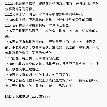
1:11照他荣耀的权能，得以在各样的力上加力，好叫你们凡事欢
欢喜喜地忍耐宽容，
1:12又感谢父，叫我们能与众圣徒在光明中同得基业。
1:13他救了我们脱离黑暗的权势，把我们迁到他爱子的国里，
1:14我们在爱子里得蒙救赎，罪过得以赦免。
1:15爱子是那不能看见之 神的像，是首生的，在一切被造的以
先。
1:16因为万有都是靠他造的，无论是天上的、地上的、能看见
的、不能看见的，或是有位的、主治的、执政的、掌权的，一概
都是藉着他造的，又是为他造的。
1:17他在万有之先，万有也靠他而立。
1:18他也是教会全体之首，他是元始，是从死里首先复生的，使
他可以在凡事上居首位。
1:19因为父喜欢叫一切的丰盛在他里面居住。
1:20既然藉着他在十字架上所流的血成就了和平，便藉着他叫万
有，无论是地上的、天上的，都与自己和好了。
唱诗：脱离捆绑（32，新244）