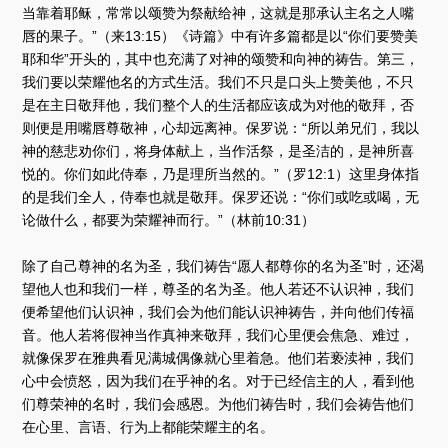
当靠着耶稣，常常以颂赞为祭献给神，这就是那承认主名之人嘴
唇的果子。”（来13:15）《诗篇》中有许多篇都是以“你们要赞美
耶和华”开头的，其中也充满了对神的颂赞和向神的祷告。第三，
我们要以荣耀他名的方式生活。我们不只是口头上赞美他，不只
是在主日敬拜他，我们整个人的生活都应该成为对他的敬拜，否
则便是用嘴唇尊敬神，心却远离神。保罗说：“所以弟兄们，我以
神的慈悲劝你们，将身体献上，当作活祭，是圣洁的，是神所喜
悦的。你们如此侍奉，乃是理所当然的。”（罗12:1）这里身体指
的是我们全人，侍奉也就是敬拜。保罗还说：“你们或吃或喝，无
论做什么，都要为荣耀神而行。”（林前10:31）
除了自己尊神的名为圣，我们祷告“愿人都尊你的名为圣”时，还渴
望他人也和我们一样，尊圣的名为圣。他人若还不认识神，我们
便希望他们认识神，我们会为他们能认识神祷告，并向他们传福
音。他人若将假神当作真神来敬拜，我们心里便会焦急、难过，
就像保罗在雅典看见满城偶像就心里着急。他们若亵渎神，我们
心中会愤怒，因为我们在乎神的名。对于已经信主的人，看到他
们尊荣神的名时，我们会感恩。为他们祷告时，我们会祷告他们
在心里、言语、行为上都能荣耀主的名。