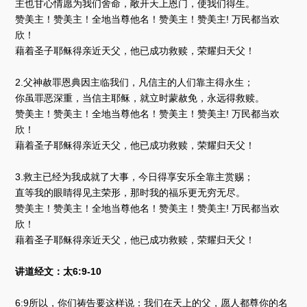
器
主也甘心情愿为我们舍命，敞开天上恩门，使我们得生。
赞美主！赞美主！全地当尊他名！赞美主！赞美主! 万民都当欢
欣！
藉着圣子耶稣得亲近天父，他已成功救赎，荣耀归天父！
2.父神赦罪恩典因主临我们，凡信主的人们靠主得永生；
你虽罪恶深重，当信主耶稣，就立时蒙赦免，永远得救赎。
赞美主！赞美主！全地当尊他名！赞美主！赞美主! 万民都当欢
欣！
藉着圣子耶稣得亲近天父，他已成功救赎，荣耀归天父！
3.救主已经为我成就了大事，今日得享安乐全靠主赏赐；
直等我的眼睛得见主荣形，那时我的福乐更无穷无尽。
赞美主！赞美主！全地当尊他名！赞美主！赞美主! 万民都当欢
欣！
藉着圣子耶稣得亲近天父，他已成功救赎，荣耀归天父！
讲道经文：太6:9-10
6:9所以，你们祷告要这样说：我们在天上的父，愿人都尊你的名