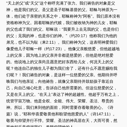
“天上的父”或“天父”这个称呼充满了张力。我们祷告的对象是父
神，他是我们的父。圣父是圣子耶稣基督的父。耶稣与神原为一
体，他们处于亲密的关系之中，耶稣称神为“阿爸”。我们原本没有
资格称神为父。因着耶稣的代赎，我们被收纳为神的儿女，耶稣
的父也成了我们的父。耶稣说：“我要升上去见我的父，也是你们
的父；见我的神，也是你们的神。”（约20:17）他称我们为他的
弟兄，也不以为耻（来2:11）。我们称神为父，这表明神爱我们
像爱他儿子耶稣一样（约17:23）。他像父亲般慈爱，但他超越地
上的父亲，因为地上的父亲并非都是慈爱的，但他是绝对慈爱
的。他说地上的父亲尚且愿意把好东西给儿女，何况天上的父
呢？他连自己的独生儿子都为我们舍了，还有什么不愿意赐给我
们呢？！我们祷告的对象，是这样一位慈爱的父亲。他期待并呼
唤我们与他亲近，向他祷告，就像父亲期待并鼓励孩子靠近自
己，向自己倾心吐意，告诉自己他所需要的。但这位慈爱的父，
又是在天上的父。“在天上”表达了神的超越性。他超乎万有之上，
统管宇宙万物。他是全权、全能、伟大、荣耀、圣洁、尊贵的
神。所以，我们来到他的面前，同时需要存着敬畏的心。《诗
篇》说，“耶和华喜爱敬畏他和盼望他慈爱的人”（诗147:11）。
敬畏与仰望并行不悖。荣耀、圣洁的神高居在天，大而可畏，然
而他却乐意俯就我们，眷顾仰望他的人。