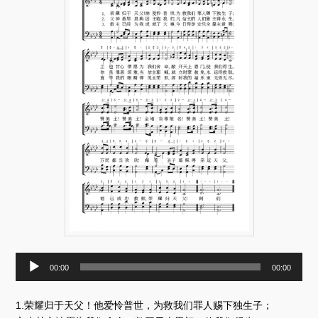
音
00:00
00:00
频
播
放
1.荣耀归于天父！他爱怜普世，为救我们罪人赐下独生子；