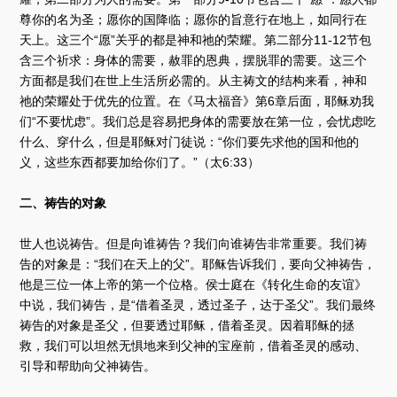
尊你的名为圣；愿你的国降临；愿你的旨意行在地上，如同行在
天上。这三个“愿”关乎的都是神和祂的荣耀。第二部分11-12节包
含三个祈求：身体的需要，赦罪的恩典，摆脱罪的需要。这三个
方面都是我们在世上生活所必需的。从主祷文的结构来看，神和
祂的荣耀处于优先的位置。在《马太福音》第6章后面，耶稣劝我
们“不要忧虑”。我们总是容易把身体的需要放在第一位，会忧虑吃
什么、穿什么，但是耶稣对门徒说：“你们要先求他的国和他的
义，这些东西都要加给你们了。”（太6:33）
二、祷告的对象
世人也说祷告。但是向谁祷告？我们向谁祷告非常重要。我们祷
告的对象是：“我们在天上的父”。耶稣告诉我们，要向父神祷告，
他是三位一体上帝的第一个位格。侯士庭在《转化生命的友谊》
中说，我们祷告，是“借着圣灵，透过圣子，达于圣父”。我们最终
祷告的对象是圣父，但要透过耶稣，借着圣灵。因着耶稣的拯
救，我们可以坦然无惧地来到父神的宝座前，借着圣灵的感动、
引导和帮助向父神祷告。