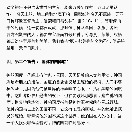
这个祷告还包含末世性的意义。将来万膝要跪拜，万口要承认，
“叫一切天上的、地上的和地底下的，因耶稣的名无不屈膝，无不
口称耶稣基督为主，使荣耀归与父神”（腓2:10-11）。等耶稣再
来的时候，这一切都要成就。那时候，神从各国、各族、各民、
各方召聚来的人，都要在宝座面前敬拜神，将尊贵、荣耀、权柄
都归给坐宝座的和羔羊。我们祷告“愿人都尊你的名为圣”，便是盼
望那一天早日到来。
四、第二个祷告：“愿你的国降临”
神的国度，圣经上有时也叫天国。天国是希伯来文的用法，神国
则是希腊文的用法。国度的首要含义是王统治的权柄。人们不尊
神为圣，是因为他们被世界的神弄瞎了心眼，生活在黑暗的国度
中。这世界卧在那恶者的权下，但神要败坏那恶者，建立祂的国
度，恢复祂的统治。神的国度指的是神作王掌权的范围或领域。
但神的国与世上的国度不同，它没有地理的疆域。神的统治是属
灵的统治。耶稣说他的国不属这个世界，他的国在人的心中。当
一个人接受耶稣基督时，神的国就临到他身上。