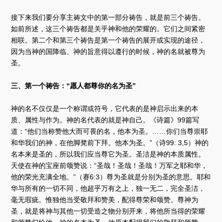
接下来我们要分享主祷文中的第一部分祷告，就是前三个祷告。
如前所述，这三个祷告都是关乎神和他的荣耀的。它们之间紧密
相联。第二个和第三个祷告是第一个祷告的展开或实现的途径，
因为当神的国降临、神的旨意得以遵行的时候，神的名就被尊为
圣。
三、第一个祷告：“愿人都尊你的名为圣”
神的名不仅仅是一个称谓或符号，它代表的是神启示出来的本
质、属性与作为。神的名代表的就是神自己。《诗篇》99篇写
道：“他们当称赞他大而可畏的名，他本为圣。……你们当尊崇耶
和华我们的神，在他脚凳前下拜。他本为圣。”（诗99: 3,5）神的
名本来是圣的，所以我们应当尊它为圣。圣洁是神的本质属性。
天使在神的宝座前颂赞说：“圣哉！圣哉！圣哉！万军之耶和华，
他的荣光充满全地。”（赛6:3）尊为圣就是分别为圣的意思。耶和
华与所有的一切不同，他超乎万有之上，独一无二，完全圣洁，
毫无瑕疵。惟独他当受敬拜和赞美，配得尊荣和颂赞。尊神为
圣，就是将神与其他一切受造之物分别开来，将他所当得的荣耀