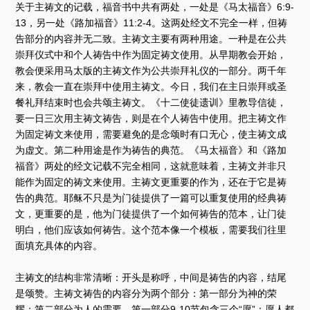
关于主祷文的记载，福音书中共有两处，一处是《马太福音》6:9-
13，另一处《路加福音》11:2-4。这两处经文不完全一样，但祷
告部分的内容并无二致。主祷文主要有两种用途。一种是在公共
崇拜仪式中和个人祷告中作为固定祷文使用。从早期教会开始，
教会便采用马太版的主祷文作为公共崇拜礼仪的一部分。两千年
来，教会一直在崇拜中使用主祷文。今日，我们在主日崇拜或圣
餐礼拜结束时也会共颂主祷文。《十二使徒遗训》里教导信徒，
要一日三次用主祷文祷告，则是在个人祷告中使用。把主祷文作
为固定祷文来使用，需要避免的是念颂时有口无心，使主祷文成
为虚文。第二种用途是作为祷告的典范。《马太福音》和《路加
福音》两处的经文记载不完全相同，这就意味着，主祷文并非只
能作为固定的祷文来使用。主祷文更重要的作为，还在于它是祷
告的典范。耶稣不只是为门徒提供了一篇可以重复使用的经典祷
文，更重要的是，他为门徒提供了一个如何祷告的范本，让门徒
明白，他们应该如何祷告。这个范本像一个模板，需要我们往里
面填充具体的内容。
主祷文的结构非常清晰：开头是称呼，中间是祷告的内容，结尾
是颂赞。主祷文祷告的内容分为两个部分：第一部分为神的荣
耀；第二部分为人的需要。第一部分9-10节包含三个“愿”：愿人都