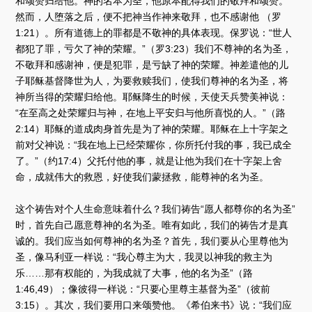
和颂赞归给他。神的名本为圣，他原本配得我们的敬拜和颂赞。
然而，人堕落之后，便不把神当作神来敬拜，也不感谢他 （罗
1:21）。所有道德上的罪都是不敬神的具体表现。保罗说：“世人
都犯了罪，亏欠了神的荣耀。”（罗3:23）我们不尊神的名为圣，
不敬拜和感谢神，便是犯罪，是亏缺了神的荣耀。神差遣他的儿
子耶稣基督降世为人，为要救赎我们，使我们尊神的名为圣，将
神所当得的荣耀归给他。耶稣降生的时候，天使天兵赞美神说：
“在至高之处荣耀归与神，在地上平安归与他所喜悦的人。”（路
2:14）耶稣的道成肉身首先是为了神的荣耀。耶稣在上十字架之
前对父神说：“我在地上已经荣耀你，你所托付我的事，我已成全
了。”（约17:4）父托付他的事，就是让他为我们在十字架上舍
命，成就伟大的救恩，好使我们蒙拯救，能尊神的名为圣。
这个祷告对个人生命意味着什么？我们祷告“愿人都尊你的名为圣”
时，首先自己愿意尊神的名为圣。唯有如此，我们的祷告才是真
诚的。我们应当如何尊神的名为圣？首先，我们要从心里尊他为
圣，像马利亚一样说：“我心尊主为大，我灵以神我的救主为
乐……那有权能的，为我成就了大事，他的名为圣”（路
1:46,49）；像彼得一样说：“只要心里尊主基督为圣”（彼前
3:15）。其次，我们要用口来颂赞他。《希伯来书》说：“我们应