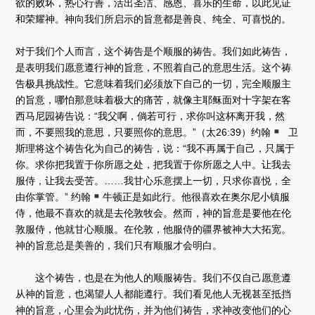
欲的败坏，热心行善，活出圣洁、感恩、喜乐的生命，以此见证
和荣耀神。神向我们所启示的旨意都是善良、纯全、可喜悦的。
对于我们个人而言，这个祷告是个顺服的祷告。我们如此祷告，
是表明我们愿意遵行神的旨意，不照着自己的意思生活。这个祷
告极具挑战性。它意味着我们必须放下自己的一切，完全顺服主
的旨意，哪怕那意味着极大的痛苦，就像主耶稣面对十字架在客
西马尼园祷告说：“我父啊，倘若可行，求你叫这杯离开我，然
而，不要照我的意思，只要照你的意思。”（太26:39）约翰
卫
斯理将这个祷告化为自己的祷告，说：“我不再属于自己，只属于
你。求你把我置于你所愿之处，把我置于你所愿之人中。让我去
服侍，让我去受苦。……我甘心乐意摆上一切，只求你喜悦，全
由你掌管。” 约翰
牛顿正是如此行。他很喜欢在奥尔尼小镇服
侍，他最不喜欢的就是去伦敦牧会。然而，神的旨意是要他在伦
敦服侍，他就甘心顺服。在伦敦，他服侍的疆界被神大大拓宽。
神的旨意总是美善的，我们只有顺服才会明白。
这个祷告，也是在为他人的顺服祷告。我们不仅自己愿意遵
从神的旨意，也渴望人人都能遵行。我们看见他人无视甚至抵挡
神的旨意，心里会为此忧伤，并为他们祷告，求神改变他们的心