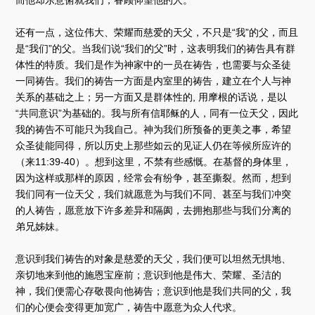
还有一点，这位伟大、荣耀而慈爱的天父，不只是“我”的父，而且
是“我们”的父。当我们说“我们的父”时，这表明我们的祷告具有群
体性的特质。我们是作为神家中的一员在祷告，也需要与众圣徒
一同祷告。我们的祷告一方面是内室里的祷告，建立在个人与神
关系的基础之上；另一方面又是群体性的, 用摩根的话说，是以
“共同意识”为基础的。我与所有信耶稣的人，同有一位天父，因此
我的祷告不可能只为我自己。神为我们所预备的更美之事，希望
众圣徒能同得，所以历史上那些如云的见证人仍在等候所应许的
（来11:39-40）。想到这里，不禁有些感慨。在基督的身体里，
因为这样或那样的原因，经常会有纷争，甚至撕裂。然而，想到
我们同有一位天父，我们就愿意为与我们不同、甚至与我们冲突
的人祷告，愿意放下许多差异和隔阂，去拥抱那些与我们分离的
弟兄姊妹。
意识到我们祷告的对象是慈爱的天父，我们便可以坦然无惧地、
亲切地来到他的施恩宝座前；意识到他是伟大、荣耀、圣洁的
神，我们便需心存敬畏向他祷告；意识到他是我们共同的父，我
们的心便会变得更加宽广，祷告中愿意为众人代求。