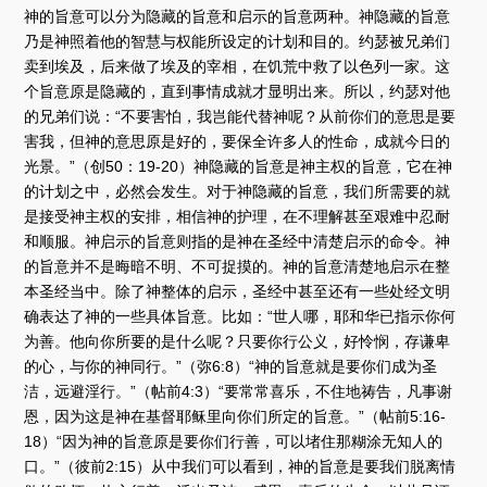
神的旨意可以分为隐藏的旨意和启示的旨意两种。神隐藏的旨意
乃是神照着他的智慧与权能所设定的计划和目的。约瑟被兄弟们
卖到埃及，后来做了埃及的宰相，在饥荒中救了以色列一家。这
个旨意原是隐藏的，直到事情成就才显明出来。所以，约瑟对他
的兄弟们说：“不要害怕，我岂能代替神呢？从前你们的意思是要
害我，但神的意思原是好的，要保全许多人的性命，成就今日的
光景。”（创50：19-20）神隐藏的旨意是神主权的旨意，它在神
的计划之中，必然会发生。对于神隐藏的旨意，我们所需要的就
是接受神主权的安排，相信神的护理，在不理解甚至艰难中忍耐
和顺服。神启示的旨意则指的是神在圣经中清楚启示的命令。神
的旨意并不是晦暗不明、不可捉摸的。神的旨意清楚地启示在整
本圣经当中。除了神整体的启示，圣经中甚至还有一些处经文明
确表达了神的一些具体旨意。比如：“世人哪，耶和华已指示你何
为善。他向你所要的是什么呢？只要你行公义，好怜悯，存谦卑
的心，与你的神同行。”（弥6:8）“神的旨意就是要你们成为圣
洁，远避淫行。”（帖前4:3）“要常常喜乐，不住地祷告，凡事谢
恩，因为这是神在基督耶稣里向你们所定的旨意。”（帖前5:16-
18）“因为神的旨意原是要你们行善，可以堵住那糊涂无知人的
口。”（彼前2:15）从中我们可以看到，神的旨意是要我们脱离情