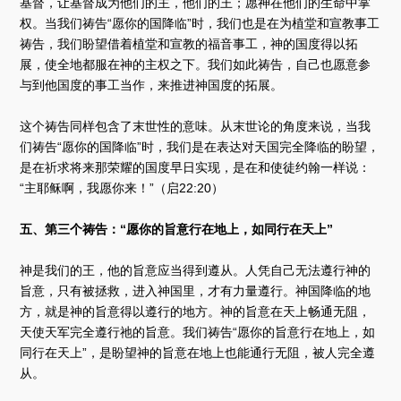
基督，让基督成为他们的主，他们的王；愿神在他们的生命中掌
权。当我们祷告“愿你的国降临”时，我们也是在为植堂和宣教事工
祷告，我们盼望借着植堂和宣教的福音事工，神的国度得以拓
展，使全地都服在神的主权之下。我们如此祷告，自己也愿意参
与到他国度的事工当作，来推进神国度的拓展。
这个祷告同样包含了末世性的意味。从末世论的角度来说，当我
们祷告“愿你的国降临”时，我们是在表达对天国完全降临的盼望，
是在祈求将来那荣耀的国度早日实现，是在和使徒约翰一样说：
“主耶稣啊，我愿你来！”（启22:20）
五、第三个祷告：“愿你的旨意行在地上，如同行在天上”
神是我们的王，他的旨意应当得到遵从。人凭自己无法遵行神的
旨意，只有被拯救，进入神国里，才有力量遵行。神国降临的地
方，就是神的旨意得以遵行的地方。神的旨意在天上畅通无阻，
天使天军完全遵行祂的旨意。我们祷告“愿你的旨意行在地上，如
同行在天上”，是盼望神的旨意在地上也能通行无阻，被人完全遵
从。