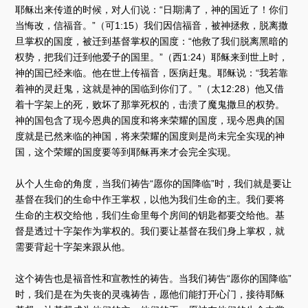
耶稣出来传道的时候，对人们说：“日期满了，神的国近了！你们
当悔改，信福音。”（可1:15）我们因信福音，被神拯救，脱离撒
旦掌权的国度，被迁到基督掌权的国度：“他救了我们脱离黑暗的
权势，把我们迁到他爱子的国里。”（西1:24）耶稣来到世上时，
神的国已经来临。他在世上传福音，医病赶鬼。耶稣说：“我若靠
着神的灵赶鬼，这就是神的国临到你们了。”（太12:28）他又借
着十字架上的死，败坏了那掌死权的，击溃了魔鬼撒旦的权势。
神的国包含了现今恩典的国度和将来荣耀的国度，现今恩典的国
度就是已然来临的神国，将来荣耀的国度则是尚未完全实现的神
国，这个荣耀的国度要等到耶稣再来才会完全实现。
从个人生命的角度，当我们祷告“愿你的国降临”时，我们就是要让
基督在我们的生命中作王掌权，以他为我们生命的主。我们要将
生命的主权交给他，我们生命里每个房间的钥匙都要交给他。基
督是透过十字架作为掌权的。我们要让基督在我们身上掌权，就
需要背起十字架来跟从他。
这个祷告也是福音性和宣教性的祷告。当我们祷告“愿你的国降临”
时，我们是在为失丧的灵魂祷告，愿他们能打开心门，接待耶稣