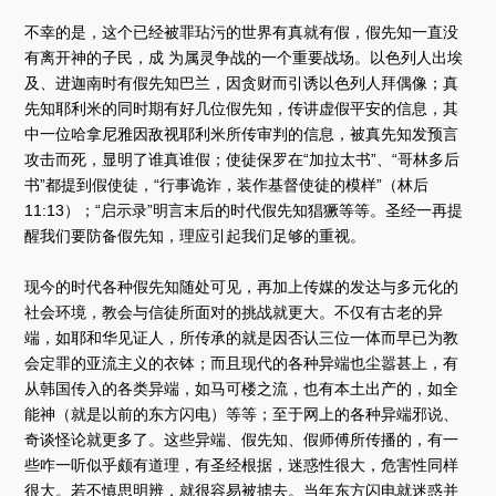
不幸的是，这个已经被罪玷污的世界有真就有假，假先知一直没
有离开神的子民，成 为属灵争战的一个重要战场。以色列人出埃
及、进迦南时有假先知巴兰，因贪财而引诱以色列人拜偶像；真
先知耶利米的同时期有好几位假先知，传讲虚假平安的信息，其
中一位哈拿尼雅因敌视耶利米所传审判的信息，被真先知发预言
攻击而死，显明了谁真谁假；使徒保罗在“加拉太书”、“哥林多后
书”都提到假使徒，“行事诡诈，装作基督使徒的模样”（林后
11:13）；“启示录”明言末后的时代假先知猖獗等等。圣经一再提
醒我们要防备假先知，理应引起我们足够的重视。
现今的时代各种假先知随处可见，再加上传媒的发达与多元化的
社会环境，教会与信徒所面对的挑战就更大。不仅有古老的异
端，如耶和华见证人，所传承的就是因否认三位一体而早已为教
会定罪的亚流主义的衣钵；而且现代的各种异端也尘嚣甚上，有
从韩国传入的各类异端，如马可楼之流，也有本土出产的，如全
能神（就是以前的东方闪电）等等；至于网上的各种异端邪说、
奇谈怪论就更多了。这些异端、假先知、假师傅所传播的，有一
些咋一听似乎颇有道理，有圣经根据，迷惑性很大，危害性同样
很大。若不慎思明辨，就很容易被掳去。当年东方闪电就迷惑并