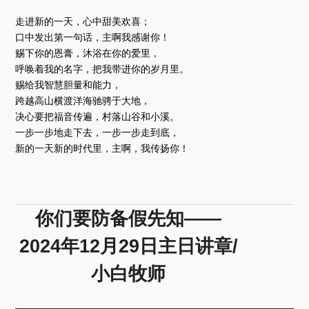
放
器
走进新的一天，心中甜美欢喜；
口中发出第一句话，主啊我感谢你！
赐下你的恩膏，沐浴在你的爱里，
呼唤着我的名字，把我带进你的岁月里。
赐给我智慧胆量和能力，
跨越高山横渡洋海驰骋于大地，
决心要把福音传遍，村落山谷和小溪。
一步一步地走下去，一步一步走到底，
新的一天新的时代里，主啊，我传扬你！
你们要防备假先知——
2024年12月29日主日讲章/
小白牧师