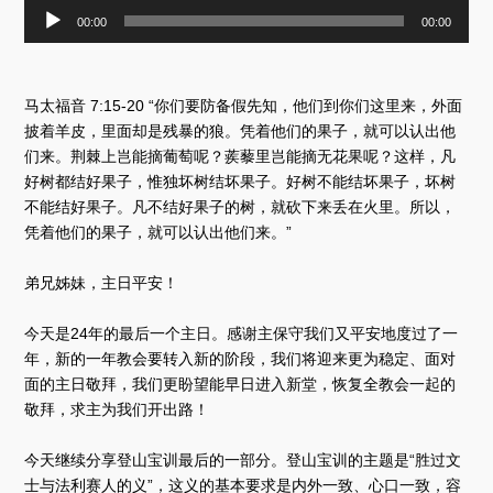
音
00:00
00:00
频
播
放
器
马太福音 7:15-20 “你们要防备假先知，他们到你们这里来，外面
披着羊皮，里面却是残暴的狼。凭着他们的果子，就可以认出他
们来。荆棘上岂能摘葡萄呢？蒺藜里岂能摘无花果呢？这样，凡
好树都结好果子，惟独坏树结坏果子。好树不能结坏果子，坏树
不能结好果子。凡不结好果子的树，就砍下来丢在火里。所以，
凭着他们的果子，就可以认出他们来。”
弟兄姊妹，主日平安！
今天是24年的最后一个主日。感谢主保守我们又平安地度过了一
年，新的一年教会要转入新的阶段，我们将迎来更为稳定、面对
面的主日敬拜，我们更盼望能早日进入新堂，恢复全教会一起的
敬拜，求主为我们开出路！
今天继续分享登山宝训最后的一部分。登山宝训的主题是“胜过文
士与法利赛人的义”，这义的基本要求是内外一致、心口一致，容