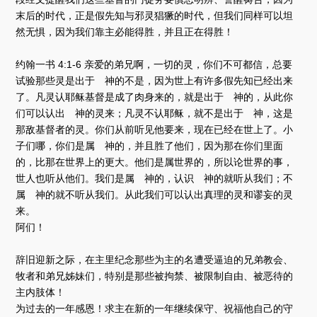
末后的时代，正是假先知与邪灵猖獗的时代，但我们同样可以坦
然无惧，因为我们靠主必能得胜，并且正在得胜！
约翰一书 4:1-6 亲爱的弟兄啊，一切的灵，你们不可都信，总要
试验那些灵是出于 神的不是，因为世上有许多假先知已经出来
了。凡灵认耶稣基督是成了肉身来的，就是出于 神的，从此你
们可以认出 神的灵来；凡灵不认耶稣，就不是出于 神，这是
那敌基督者的灵。你们从前听见他要来，现在已经在世上了。小
子们哪，你们是属 神的，并且胜了他们，因为那在你们里面
的，比那在世界上的更大。他们是属世界的，所以论世界的事，
世人也听从他们。我们是属 神的，认识 神的就听从我们；不
属 神的就不听从我们。从此我们可以认出真理的灵和谬妄的灵
来。
阿们！
辞旧迎新之际，在主里纪念那些为主的名遭受逼迫的兄弟教会、
牧者和弟兄姊妹们，特别是那些被拘禁、被限制自由、被恶待的
主内肢体！
为过去的一年感恩！求主在新的一年继续保守、祝福他自己的守