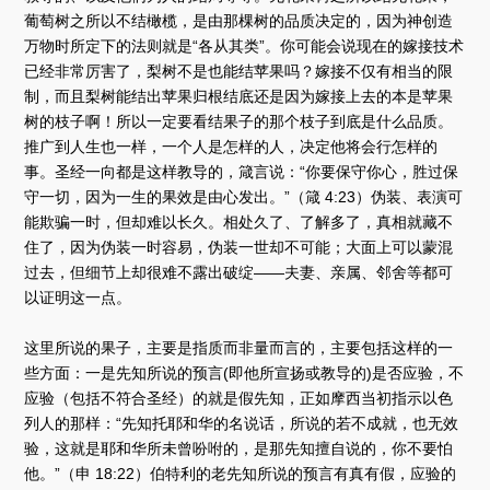
葡萄树之所以不结橄榄，是由那棵树的品质决定的，因为神创造
万物时所定下的法则就是“各从其类”。你可能会说现在的嫁接技术
已经非常厉害了，梨树不是也能结苹果吗？嫁接不仅有相当的限
制，而且梨树能结出苹果归根结底还是因为嫁接上去的本是苹果
树的枝子啊！所以一定要看结果子的那个枝子到底是什么品质。
推广到人生也一样，一个人是怎样的人，决定他将会行怎样的
事。圣经一向都是这样教导的，箴言说：“你要保守你心，胜过保
守一切，因为一生的果效是由心发出。”（箴 4:23）伪装、表演可
能欺骗一时，但却难以长久。相处久了、了解多了，真相就藏不
住了，因为伪装一时容易，伪装一世却不可能；大面上可以蒙混
过去，但细节上却很难不露出破绽——夫妻、亲属、邻舍等都可
以证明这一点。
这里所说的果子，主要是指质而非量而言的，主要包括这样的一
些方面：一是先知所说的预言(即他所宣扬或教导的)是否应验，不
应验（包括不符合圣经）的就是假先知，正如摩西当初指示以色
列人的那样：“先知托耶和华的名说话，所说的若不成就，也无效
验，这就是耶和华所未曾吩咐的，是那先知擅自说的，你不要怕
他。”（申 18:22）伯特利的老先知所说的预言有真有假，应验的