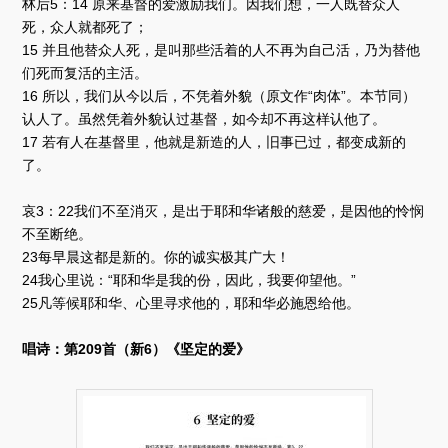
林后5：14 原来基督的爱激励我们。因我们想，一人既替众人
死，众人就都死了；
15 并且他替众人死，是叫那些活着的人不再为自己活，乃为替他
们死而复活的主活。
16 所以，我们从今以后，不凭着外貌（原文作“肉体”。本节同）
认人了。虽然凭着外貌认过基督，如今却不再这样认他了。
17 若有人在基督里，他就是新造的人，旧事已过，都变成新的
了。
哀3：22我们不至消灭，是出于耶和华诸般的慈爱，是因他的怜悯
不至断绝。
23每早晨这都是新的。你的诚实极其广大！
24我心里说：“耶和华是我的份，因此，我要仰望他。”
25凡等候耶和华、心里寻求他的，耶和华必施恩给他。
唱诗：第209首（新6）《坚定的爱》