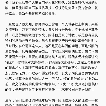
妥！我们生活在个人主义与多元化的时代，难免受时代潮流的影
响，但圣徒却应当不被世俗裹挟，必须分别为圣！委身教会、复
兴教会，是当今基督徒紧迫的使命。
一旦发现了假先知、假师傅或是异端，个人就要壮士断腕，果断
划清界限，万不可拖泥带水，并及时报告教会。不要试图与其争
辩，或是贸然要救他于水火，除非他是真心讨教，或是你有圣灵
特别的感动并有所预备。教会要在把这些假先知赶出去的同时，
及时通知会众远离这些人。这不是爱心与否的问题，而是残酷的
属灵争战，只有先保护好自己，才能组织有效的反击。信与不信
不能同负一轭，首要的就是指这类人与事。现代多元社会最讲究
“包容”，你对我对大家都对，你好我好大家都好，这完全与基督教
的观念相左！真理不可能是而又非，真假不能两立。现代教会之
所以软弱无力，不敢或不愿坚持真理，丧失了为真道奋勇争战的
锐气，是其中重要的原因之一，但“犹大书”的教导却是：“要为从
前一次交付圣徒的真道竭力地争辩。”（犹 1:3）为真道打那美好
的仗，是基督精兵义不容辞的责任——求主紧固并复兴我们！
最后，我们以使徒约翰晚年所写的一段话结束今天的证道——这
段经文提醒我们这些基督的门徒务要慎思明辨、警醒祷告，因为