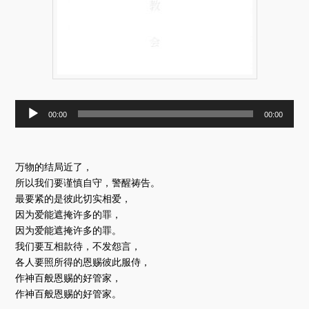
音
00:00
00:00
频
播
放
器
万物的结局近了，
所以我们要谨慎自守，警醒祷告。
最要紧的是彼此切实相爱，
因为爱能遮掩许多的罪，
因为爱能遮掩许多的罪。
我们要互相款待，不发怨言，
各人要照所得的恩赐彼此服侍，
作神百般恩赐的好管家，
作神百般恩赐的好管家。