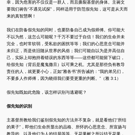
幸，因为危害的不仅仅是一群人，而且撕裂基督的身体。主祷文
要我们祷告“不遇见试探”，同样适用于防范假先知，这可是从天而
来的真智慧啊！
我们在防备假先知的同时，也要防备自己成为假师傅。你可能大
不以为然，这怎么可能呢？千万不要过于自信！我们的生命并未
完全，也时常软弱，受私欲的困扰等等；我们的心思意念可能并
未归正，而是依旧随从世界的风俗；我们可能自以为是并高估自
己，实际上却抱持着错误的东西等等——这些都可能留下破口，
给假先知（背后是魔鬼撒旦）以可乘之机。尤其是那些负有教导
责任的人，就更要小心，正如“雅各书”所告诫的：“我的弟兄们，
不要多人作师傅，因为晓得我们要受更重的判断。”（雅 3:1）
假先知既如此危险，该怎样识别与逃避呢？
假先知的识别
主基督所教给我们鉴别假先知的方法并不复杂，就是看他们“所结
的果子”，即他们生命所显出的品格、所怀的心思意念、所宣扬与
教导的、以及他们为人的结局等等。无花果树之所以结无花果，