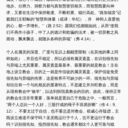
地步。分辨力、洞察力都与真智慧密切相关，而智慧既要向神
求，又要在生活中保持敬虔、不断积累、稳行高处。“路加福音”记
载我们主耶稣的“智慧和身量（或译：年纪），并 神和人喜爱他
的心，都一齐增长。”（路 2:52）愿我们也都能如此，从而“使我
们不再作小孩子，中了人的诡计和欺骗的法术，被一切异教之风
摇动，飘来飘去，就随从各样的异端”（弗 4:14）。
个人在属灵的深度、广度与见识上都颇受限制（在其他的事上同
样如此），并且也不稳定，所以必须有属灵遮盖，在识别假先知
与异端上尤其重要。属灵遮盖最基本、最重要的就是教会！主在
地上设立教会，目的之一就是作信徒的属灵遮盖，保护信徒免受
假先知与异端的伤害，这是牧养不可缺少的一环。假先知与异端
却往往有一个与此相反的显著特点，不是建立并兴旺教会，而是
从现有教会中“偷羊”，以达到拆毁真教会的目的。故此，保持正常
的教会生活非常重要，落单就是置自己于危险之中。一般而言，
“两个人总比一个人好，三股拧成的绳子不容易折断”（传 4：9、
12）。不要太过于自信，也不要总是对教会、权威心存疑虑，主
既设立难道不保守吗？圣灵既运行于个人，岂不更运行于教会
吗？识别假先知、抵挡假先知，教会通常都比个人更可靠与稳