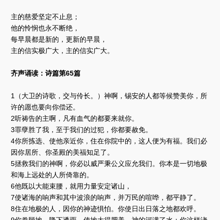
放
器
主的慈爱坚定不止息；
他的怜悯也永不断绝，
每早晨都是新的，更新的早晨，
主的信实极广大，主的信实广大。
齐声诵读：诗篇第65篇
1（大卫的诗歌，交与伶长。）神啊，锡安的人都等候赞美你，所
许的愿也要向你偿还。
2听祷告的主啊，凡有血气的都要来就你。
3罪孽胜了我，至于我们的过犯，你都要赦免。
4你所拣选、使他亲近你，住在你院中的，这人便为有福。我们必
因你居所、你圣殿的美福知足了。
5拯救我们的神啊，你必以威严秉公义应允我们。你本是一切地极
和海上远处的人所倚靠的。
6他既以大能束腰，就用力量安定诸山，
7使诸海的响声和其中波浪的响声，并万民的喧哗，都平静了。
8住在地极的人，因你的神迹惧怕。你使日出日落之地都欢呼。