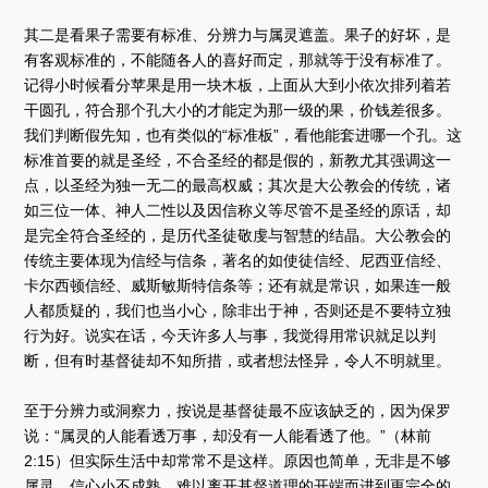
其二是看果子需要有标准、分辨力与属灵遮盖。果子的好坏，是
有客观标准的，不能随各人的喜好而定，那就等于没有标准了。
记得小时候看分苹果是用一块木板，上面从大到小依次排列着若
干圆孔，符合那个孔大小的才能定为那一级的果，价钱差很多。
我们判断假先知，也有类似的“标准板”，看他能套进哪一个孔。这
标准首要的就是圣经，不合圣经的都是假的，新教尤其强调这一
点，以圣经为独一无二的最高权威；其次是大公教会的传统，诸
如三位一体、神人二性以及因信称义等尽管不是圣经的原话，却
是完全符合圣经的，是历代圣徒敬虔与智慧的结晶。大公教会的
传统主要体现为信经与信条，著名的如使徒信经、尼西亚信经、
卡尔西顿信经、威斯敏斯特信条等；还有就是常识，如果连一般
人都质疑的，我们也当小心，除非出于神，否则还是不要特立独
行为好。说实在话，今天许多人与事，我觉得用常识就足以判
断，但有时基督徒却不知所措，或者想法怪异，令人不明就里。
至于分辨力或洞察力，按说是基督徒最不应该缺乏的，因为保罗
说：“属灵的人能看透万事，却没有一人能看透了他。”（林前
2:15）但实际生活中却常常不是这样。原因也简单，无非是不够
属灵，信心小不成熟，难以离开基督道理的开端而进到更完全的