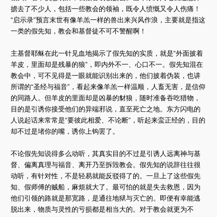
掳去了不少人，包括一些教会的领袖，既令人愤慨又令人伤痛！
“启示录”预言末世有像羊羔一样的兽出来兴风作浪，主要就是指这
一类的假先知，教会和基督徒不可不警醒啊！
主基督耶稣在此一针见血地揭示了假先知的实质，就是“外面披着
羊皮，里面却是残暴的狼”，即内外不一、心口不一。假先知混在
教会中，可不见得是一眼就能识别出来的，他们披着伪装，也讲
所谓的“圣经与福音”，看起来像羊羔一样温顺，人畜无害，是信仰
的同路人。但羊皮的里面却是凶暴的豺狼，随时准备吞吃猎物，
目的是引诱你接受他们的异端邪说，直至死亡之地。东方闪电的
人说起话来常常是“要彼此相爱、不论断”，听起来蛮正经的，目的
却不过是堵你的嘴，诱你上钩罢了。
不论假先知说得多么动听，其真实目的不过是引诱人远离神与基
督、偏离真理与福音、离开乃至拆毁教会。假先知的说辞往往很
动听，有针对性，不是轻易就能反驳得了的。一旦上了这些假先
知、假师傅的贼船，麻烦就大了。最可怕的就是失去救恩，因为
他们引领的路就是那宽路，是通往地狱与灭亡的。即便有幸能逃
脱出来，物质与灵性的亏损都是相当大的。对于教会就更为不