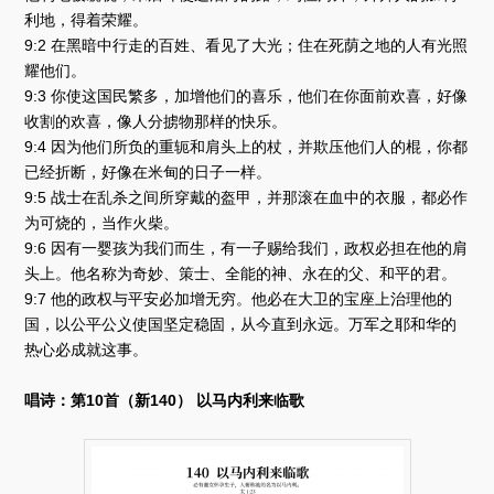
利地，得着荣耀。
9:2 在黑暗中行走的百姓、看见了大光；住在死荫之地的人有光照
耀他们。
9:3 你使这国民繁多，加增他们的喜乐，他们在你面前欢喜，好像
收割的欢喜，像人分掳物那样的快乐。
9:4 因为他们所负的重轭和肩头上的杖，并欺压他们人的棍，你都
已经折断，好像在米甸的日子一样。
9:5 战士在乱杀之间所穿戴的盔甲，并那滚在血中的衣服，都必作
为可烧的，当作火柴。
9:6 因有一婴孩为我们而生，有一子赐给我们，政权必担在他的肩
头上。他名称为奇妙、策士、全能的神、永在的父、和平的君。
9:7 他的政权与平安必加增无穷。他必在大卫的宝座上治理他的
国，以公平公义使国坚定稳固，从今直到永远。万军之耶和华的
热心必成就这事。
唱诗：第10首（新140） 以马内利来临歌