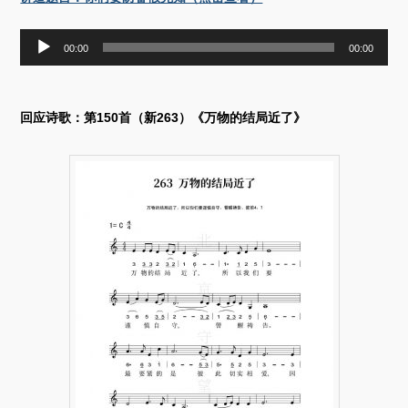
音
00:00
00:00
频
播
放
器
回应诗歌：第150首（新263）《万物的结局近了》