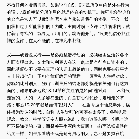
不得任何的虚情假意。如果说前面5、6两章所侧重的是外在行为
的话，7章前半部分所侧重的就是内在的动机了。你可能会说这样
的义岂是常人可以做到的呢？主当然知道我们的本像，不会叫我
们承担过于所能承担的！为此，主同时赐下应许：“凡祈求的，就
得着；寻找的，就寻见；叩门的，就给他开门。”只要凭信心抓住
神的应许，在人不能的，在神凡事都能！
义——或者说义行——是必须见诸行动的，必须经由生活的各个
方面表现出来。文士和法利赛人在这一点上是有些夸口资本的，
因此基督徒不仅要在真理的认识上超越他们，同时也要在行事为
人上超越他们，正如金律所教导的那样——愿意别人怎样对你，
你就如此对别人。登山宝训最后的结论部分就是有关如何行这方
面的，如果形象地说13-14节所关注的是如何“选对路”——不能只
走宽的、大的、人多容易走的，而是甘心付代价，走难走的窄
路；那么15-20节就是如何“跟对人”——在当今这个信息爆炸，媒
体极为发达的时代，自称“人生导师”的可实在太多了，各种思潮、
观念、教义、神学等等令人眼花缭乱，我们该跟从哪一个呢？这
可不是随便的小事，而是关乎生死的大事啊！与前面选择道路的
结局一样。如果跟着瞎子或是别有用心的人，岂不是要掉在坑