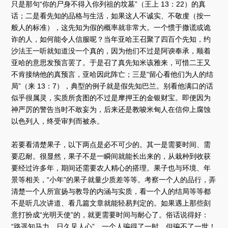
只是那句“你的尸身不得入你列祖的坟墓”（王上 13：22）的真
话；二是看先知的品格与生活，如果这人不诚实、不敬虔（按一
般人的标准），这先知为假的概率就非常大。一个惯于撒谎或诡
诈的人，如何能令人信服呢？当年亚哈王召聚了四百个先知，约
沙法王一听就知道没一个真的，因为他们不过是阿谀奉承，顺着
亚哈的意思发预言罢了。于是召了真先知米该雅来，可惜二王又
不肯接纳他的真预言，亚哈因此阵亡；三是“留心看他们为人的结
局”（来 13：7），典型的例子就是假先知巴兰。别看他满口的话
似乎很属灵，实质所贪图的不过是摩押王的金银财宝。即便因为
神严厉的警告当时不敢妄为，后来还是教唆米甸人在信仰上腐蚀
以色列人，终受审判而被杀。
若要看清楚果子，以下两点是必不可少的。其一是需要时间、需
要忍耐。很显然，果子不是一瞬间就能长出来的，从栽种到收获
要经过许多年，期间还需要农人精心的搭理。果子也与环境、年
景等相关，“小年”的果子就量少质差等等。考察一个人的品行，弄
清楚一个人所宣扬与教导的内涵与实质，看一个人的结局等等都
不是听几次讲道、看几篇文章就能轻易判定的。如果遇上那些刻
意打扮成“光明天使”的，就更需要时间与耐心了。俗话说得好：
“路遥知马力，日久见人心”。一个人骗得了一时，但骗不了一世！