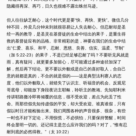
隐藏得再深、再巧，日久也很难不露出蛛丝马迹。
但人往往缺乏耐心，这个时代更是要“快、再快、更快”。微信几分
钟不回，外卖几分钟未到就很容易让人失去耐心。但忍耐却是圣
经一再的教导，是圣灵在基督徒的生命中结出的果子，是重生得
救的基督徒应有的品格。非常精彩的是，神要在我们的生命中结
出“仁爱、喜乐、和平、忍耐、恩慈、良善、信实、温柔、节制”
（加 5:22-23）的果子，不是已经足够忍耐了吗？不要听见风就是
雨，真有疑问，就更要多加留心，尽可能通过多种途径加深了
解，然后再下结论。更不要以外貌或是自己的喜好取人，合自己
意的就都是真的，不合的就是假的——这是典型法利赛人的态
度，他们以外貌取人，就错失了认识主、听福音的机会。反观尼
哥底母，却能放下身段夜访主耶稣，聆听主的教诲。先知耶利米
传讲耶路撒冷即将倾覆的信息，很不受欢迎，差点为此丢了性
命。而那些假先知传虚假的平安，却大受欢迎。谁真谁假，只有
假以时日才能检验出来。我们周围各种的声音很多、很杂，有些
一时也不好下定论，不用惊慌，不必惧怕，只要保持警醒，时间
终会显明一切的。还记得主是怎么应许我们的吗？对了，“惟有忍
耐到底的必然得救。”（太 10:22）