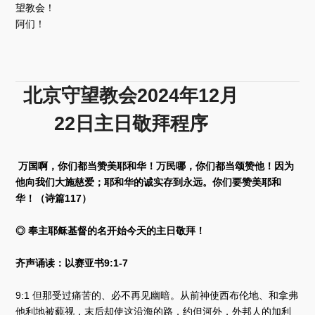
望教会！
阿们！
北京守望教会2024年12月
22日主日敬拜程序
万国啊，你们都当赞美耶和华！万民哪，你们都当颂赞他！因为
他向我们大施慈爱；耶和华的诚实存到永远。你们要赞美耶和
华！（诗篇117）
◎ 奉主耶稣基督的名开始今天的主日敬拜！
齐声诵读：以赛亚书9:1-7
9:1 但那受过痛苦的、必不再见幽暗。从前神使西布伦地、和拿弗
他利地被藐视，末后却使这沿海的路，约但河外，外邦人的加利