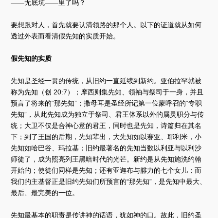
——无底坑——里了吗？
要想跟对人，首先就要认清领路的那个人。以下的证道就从如何
透过外表而看清假先知的实质开始。
假先知的实质
先知是圣经一贯的传统，从旧约一直延续到新约。亚伯拉罕就被
称为先知（创 20:7）；摩西则集先知、领袖与祭司于一身，并且
预言了将来的“那先知”；撒母耳是圣经所记第一位蒙呼召的“专职
先知”，从此先知成为独立于祭司、君王体系以外的属灵职分与传
统；大卫不仅是合神心意的君王，同时也是先知，诗篇归在其名
下；到了王国的后期，先知辈出，大先知如以赛亚、耶利米，小
先知如哈巴谷、玛拉基；旧约最著名的先知当数以利亚与以利沙
师徒了，成为照亮列王黑暗时代的光芒。新约是从先知施洗约翰
开始的；使徒们同样是先知；还有亚迦布与腓力的七个女儿；而
我们的主基督正是旧约先知们所预言的“那先知”，是先知中最大、
最后、最完美的一位。
先知最基本的职责是传讲神的话语，犹如神的口。故此，旧约圣