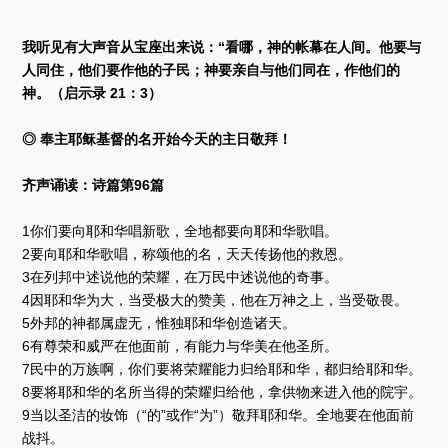
我听见有大声音从宝座出来说：“看哪，神的帐幕在人间。他要与
人同住，他们要作他的子民；神要亲自与他们同在，作他们的
神。（启示录 21：3）
◎ 奉主耶稣基督的名开始今天的主日敬拜！
齐声诵读：诗篇第96篇
1你们要向耶和华唱新歌，全地都要向耶和华歌唱。
2要向耶和华歌唱，称颂他的名，天天传扬他的救恩。
3在列邦中述说他的荣耀，在万民中述说他的奇事。
4因耶和华为大，当受极大的赞美，他在万神之上，当受敬畏。
5外邦的神都属虚无，惟独耶和华创造诸天。
6有尊荣和威严在他面前，有能力与华美在他圣所。
7民中的万族啊，你们要将荣耀能力归给耶和华，都归给耶和华。
8要将耶和华的名所当得的荣耀归给他，拿供物来进入他的院宇。
9当以圣洁的妆饰（“的”或作“为”）敬拜耶和华。全地要在他面前
战抖。