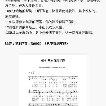
9你眷顾地，降下透雨，使地大得肥美。神的河满了水；你这样浇
灌了地，好为人预备五谷。
10你浇透地的犁沟，润平犁脊，降甘霖使地软和。其中发长的，
蒙你赐福。
11你以恩典为年岁的冠冕，你的路径都滴下脂油，
12滴在旷野的草场上。小山以欢乐束腰，
13草场以羊群为衣，谷中也长满了五谷。这一切都欢呼歌唱。
唱诗：第197首（新603）《从岁首到年终》