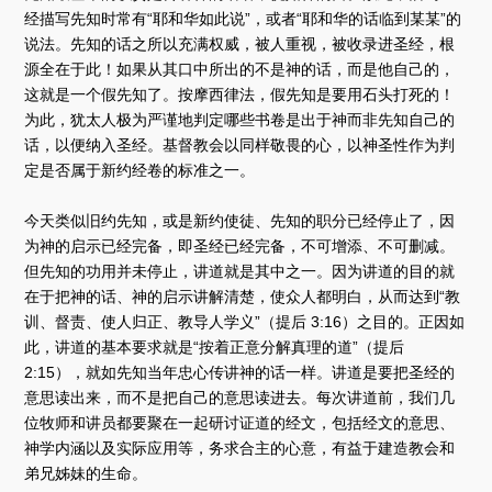
经描写先知时常有“耶和华如此说”，或者“耶和华的话临到某某”的
说法。先知的话之所以充满权威，被人重视，被收录进圣经，根
源全在于此！如果从其口中所出的不是神的话，而是他自己的，
这就是一个假先知了。按摩西律法，假先知是要用石头打死的！
为此，犹太人极为严谨地判定哪些书卷是出于神而非先知自己的
话，以便纳入圣经。基督教会以同样敬畏的心，以神圣性作为判
定是否属于新约经卷的标准之一。
今天类似旧约先知，或是新约使徒、先知的职分已经停止了，因
为神的启示已经完备，即圣经已经完备，不可增添、不可删减。
但先知的功用并未停止，讲道就是其中之一。因为讲道的目的就
在于把神的话、神的启示讲解清楚，使众人都明白，从而达到“教
训、督责、使人归正、教导人学义”（提后 3:16）之目的。正因如
此，讲道的基本要求就是“按着正意分解真理的道”（提后
2:15），就如先知当年忠心传讲神的话一样。讲道是要把圣经的
意思读出来，而不是把自己的意思读进去。每次讲道前，我们几
位牧师和讲员都要聚在一起研讨证道的经文，包括经文的意思、
神学内涵以及实际应用等，务求合主的心意，有益于建造教会和
弟兄姊妹的生命。