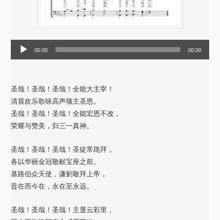
音
00:00
00:00
频
播
放
圣哉！圣哉！圣哉！全能大主宰！
器
清晨欢乐歌咏高声颂主圣恩。
圣哉！圣哉！圣哉！全能宏恩不改，
荣耀与赞美，归三一真神。
圣哉！圣哉！圣哉！圣徒常跪拜，
各以华丽金冠敬献宝座之前。
基路伯众天使，谦躬敬拜上帝，
昔在而今在，永在至永远。
圣哉！圣哉！圣哉！主显云彩里，