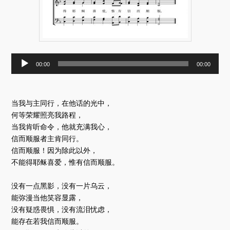
音
00:00
00:00
频
播
放
器
当我与主同行，在他话的光中，
何等荣耀照亮我路程，
当我肯听命令，他就充满我心，
信而顺服者主肯同行。
信而顺服！因为除此以外，
不能得耶稣喜爱，惟有信而顺服。
没有一点黑影，没有一片乌云，
能弥漫当他笑容显露，
没有疑惑畏惧，没有流泪忧虑，
能存在若我信而顺服。