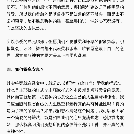
点没准备听取建议，他们只想听到符合自己观点和感受的话，却
听不进任何和他们想法不同的意思，哪怕那些建议是圣经明显的
教导。所以我们着急的是基督徒不是知道的还不够多，而是太不
柔和谦卑，是不愿意听神的话，甚至哪怕试一试的心态都没有，
而是坚决的固执己见。
所以亲爱的弟兄姊妹，但愿我们不要被柔和谦卑的假象欺骗。积
极聚会、读经、祷告都不代表柔和谦卑，唯有愿意放下自己的意
思，愿意顺服神的意思才是真正的柔和谦卑。
四、如何得享安息？
其实答案就在经文中，就是29节所说“（你们当）学我的样式”。
什么是主耶稣的样式？主耶稣样式的本质就是顺服天父的意思。
具体而言就是第一按着神的心意设立自己的人生目标和使命。我
们应当随时反省自己的人生愿望和选择真的具有神圣性吗？真的
是为了神的荣耀吗？如果我们想不清楚这个问题，我可以教大家
一个简易的分辨法。就是如果我们的心里充满焦虑、恐惧或者嫉
妒，那么就说明我们所想所做的恐怕并不是出于神，并不真的具
有神圣性。