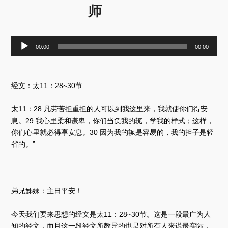
师
音
00:00
00:00
频
播
放
器
经文：太11：28~30节
太11：28 凡劳苦担重担的人可以到我这里来，我就使你们得安
息。29 我心里柔和谦卑，你们当负我的轭，学我的样式；这样，
你们心里就必得享安息。30 因为我的轭是容易的，我的担子是轻
省的。”
弟兄姊妹：主日平安！
今天我们要来思想的经文是太11：28~30节。这是一段最广为人
知的经文，而且这一段经文所教导的也是对所有人来说最实际，