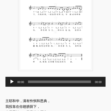
音
00:00
00:00
频
播
放
器
主耶和华，满有怜悯和恩典，
我投靠在你翅膀荫下，