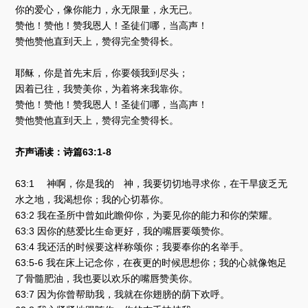
你的爱心，像你能力，永无限量，永无已。
赞他！赞他！赞我恩人！圣徒们哪，当高声！
赞他赞他直到天上，赞得完全赞得长。
耶稣，你是首先末后，你要领我到尽头；
因着已往，我赞美你，为着将来我靠你。
赞他！赞他！赞我恩人！圣徒们哪，当高声！
赞他赞他直到天上，赞得完全赞得长。
齐声诵读：诗篇63:1-8
63:1 神啊，你是我的 神，我要切切地寻求你，在干旱疲乏无
水之地，我渴想你；我的心切慕你。
63:2 我在圣所中曾如此瞻仰你，为要见你的能力和你的荣耀。
63:3 因你的慈爱比生命更好，我的嘴唇要颂赞你。
63:4 我还活的时候要这样称颂你；我要奉你的名举手。
63:5-6 我在床上记念你，在夜更的时候思想你；我的心就像饱足
了骨髓肥油，我也要以欢乐的嘴唇赞美你。
63:7 因为你曾帮助我，我就在你翅膀的荫下欢呼。