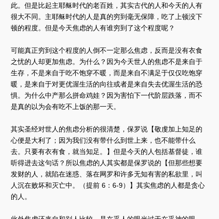
此。但是比起主耶稣时代的老百姓，其实古代的人和今天的人有
很大不同。主耶稣时代的人是真的穷到毫无保障，吃了上顿没下
顿的程度。但是今天焦虑的人有谁穷到了这个程度呢？
可能真正穷到这个程度的人倒不一定那么焦虑，反而是没有衣食
之忧的人却更加焦虑。为什么？因为今天世人的焦虑不是来自于
生存，不是来自于吃不饱穿不暖，而是来自不满足于仅仅吃饱穿
暖，是来自于对更优渥生活的向往或者是来自失去优渥生活的恐
惧。为什么中产那么拼命鸡娃？因为害怕下一代阶层跌落，而不
是真的以为会有吃不上饭的那一天。
其实圣经对世人的焦虑分析的很清楚，保罗说【敬虔加上知足的
心便是大利了；因为我们没有带什么到世上来，也不能带什么
去。只要有衣有食，就当知足。】但是今天的人包括基督徒，谁
听得进去这句话？所以焦虑的人其实都是保罗说的【但那些想要
发财的人，就陷在迷惑、落在网罗和许多无知有害的私欲里，叫
人沉在败坏和灭亡中。（提前 6：6-9）】其实焦虑的人都是贪心
的人。