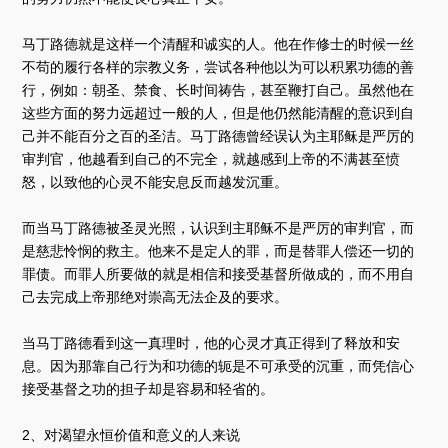
马丁路德就是这样一个清醒和诚实的人。他在作修士的时候一丝
不苟的履行各样的宗教义务，尝试各种他以为可以积累功德的善
行，例如：朝圣、禁食、长时间祷告，甚至鞭打自己。虽然他在
这些方面的努力远超过一般的人，但是他仍然能清醒的意识到自
己并不能百分之百的圣洁。马丁路德曾经误认为主耶稣是严厉的
审判官，他越看到自己的不完全，就越感到上帝的不满甚至愤
怒，以致他的心灵不能安息反而越发沉重。
而当马丁路德被圣灵光照，认识到主耶稣不是严厉的审判官，而
是慈悲怜悯的救主。他来不是定人的罪，而是替罪人偿还一切的
罪债。而罪人所要做的就是相信和接受基督所做成的，而不用自
己去完成上帝那绝对崇高无法企及的要求。
当马丁路德看到这一真理时，他的心灵才真正得到了释放和安
息。因为那靠自己行为和功德的轭是不可承受的沉重，而凭信心
接受基督之功的担子却是容易和轻省的。
2、对渴望永恒价值和意义的人来说