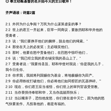
◎ 奉主耶稣基督的名开始今天的主日敬拜！
齐声诵读：诗篇2篇
2:1 外邦为什么争闹？万民为什么谋算虚妄的事？
2:2 世上的君王一齐起来，臣宰一同商议，要敌挡耶和华并他的
受膏者，
2:3 说：“我们要挣开他们的捆绑，脱去他们的绳索。”
2:4 那坐在天上的必发笑；主必嗤笑他们。
2:5 那时，他要在怒中责备他们，在烈怒中惊吓他们，
2:6 说：“我已经立我的君在锡安我的圣山上了。”
2:7 受膏者说：“我要传圣旨。耶和华曾对我说：‘你是我的儿子，
我今日生你。
2:8 你求我，我就将列国赐你为基业，将地极赐你为田产。
2:9 你必用铁杖打破他们，你必将他们如同窑匠的瓦器摔碎。’”
2:10 现在，你们君王应当省悟，你们世上的审判官该受管教。
2:11 当存畏惧侍奉耶和华，又当存战兢而快乐；
2:12 当以嘴亲子，恐怕他发怒，你们便在道中灭亡，因为他的怒
气快要发作。凡投靠他的，都是有福的。