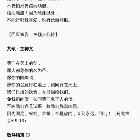
不要怕只要信而顺服。
信而顺服！因为除此以外，
不能得耶稣喜爱，惟有信而顺服。
【回应祷告，主领人代祷】
共颂：主祷文
我们在天上的父，
愿人都尊你的名为圣。
愿你的国降临。
愿你的旨意行在地上，如同行在天上。
我们日用的饮食，今日赐给我们。
免我们的债，如同我们免了人的债。
不叫我们遇见试探，救我们脱离凶恶。
因为国度、权柄、荣耀，全是你的，直到永远。阿们！（马太福
音6:9-13）
敬拜结束 ◎