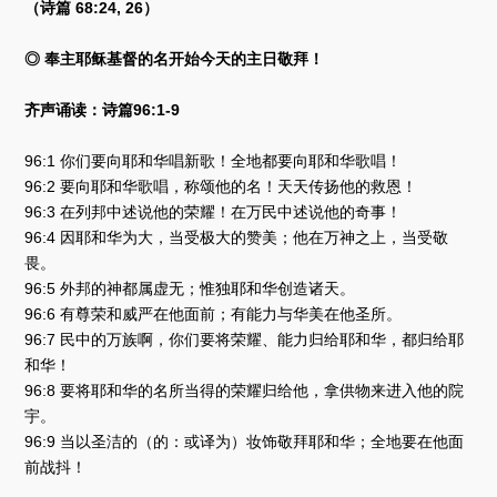
（诗篇 68:24, 26）
◎ 奉主耶稣基督的名开始今天的主日敬拜！
齐声诵读：诗篇96:1-9
96:1 你们要向耶和华唱新歌！全地都要向耶和华歌唱！
96:2 要向耶和华歌唱，称颂他的名！天天传扬他的救恩！
96:3 在列邦中述说他的荣耀！在万民中述说他的奇事！
96:4 因耶和华为大，当受极大的赞美；他在万神之上，当受敬
畏。
96:5 外邦的神都属虚无；惟独耶和华创造诸天。
96:6 有尊荣和威严在他面前；有能力与华美在他圣所。
96:7 民中的万族啊，你们要将荣耀、能力归给耶和华，都归给耶
和华！
96:8 要将耶和华的名所当得的荣耀归给他，拿供物来进入他的院
宇。
96:9 当以圣洁的（的：或译为）妆饰敬拜耶和华；全地要在他面
前战抖！