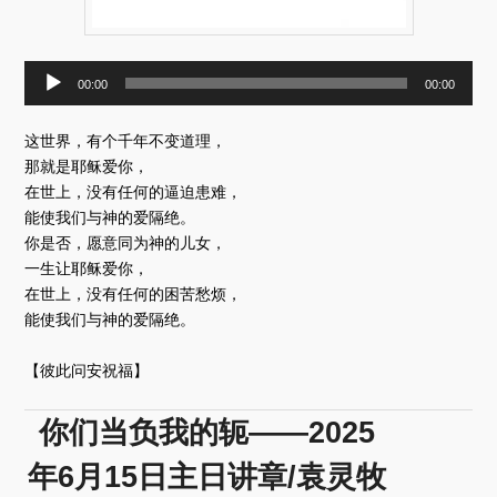
音
00:00
00:00
频
播
这世界，有个千年不变道理，
放
器
那就是耶稣爱你，
在世上，没有任何的逼迫患难，
能使我们与神的爱隔绝。
你是否，愿意同为神的儿女，
一生让耶稣爱你，
在世上，没有任何的困苦愁烦，
能使我们与神的爱隔绝。
【彼此问安祝福】
你们当负我的轭——2025
年6月15日主日讲章/袁灵牧