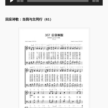
00:00
00:00
频
播
放
器
回应诗歌：当我与主同行（61）