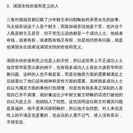
3、渴望永恒价值和意义的人
三卷对观福音都记载了少年财主来问耶稣如何承受永生的故事。
马太福音说这个人是个财主，而路加福音说他是个官。也许这个
人既是财主又是官，但不管怎么说他都是一个成功人士。他或者
有钱，或者有权，或者既有钱又有权，但是他仍然有问题，就是
他渴望永生或者说渴望永恒的价值和意义。
渴望永恒价值和意义也是人的天性，所以这世界上不乏成功人士
放弃荣华富贵出家的例子，也有很多成功人士喜欢大谈哲学和宗
教问题。这样的人也不都是装，而是在物质方面的需要都满足之
后就显出了他们还有精神和灵性方面的需要。虽然很多成功人士
自以为属灵方面的事他们也很懂，但是也有很多真正深刻的人发
现自己并不真懂，就好像这位少年财主被主耶稣的话语打破他的
自以为是之后，他就陷入了忧愁。这也说明这位财主对属灵问题
是真诚的，他不是来试探耶稣的，所以他才会忧愁。对人来说灵
性上的不满足也是重担，也会压的人透不过气，使人没有喜乐，
不得安息。