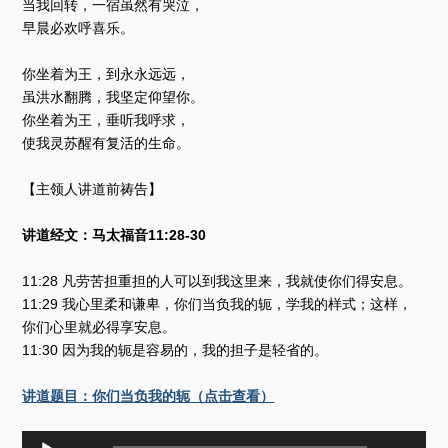
当我回转，一宿虽然有哭泣，
早晨必欢呼喜乐。
你坐着为王，到永永远远，
虽洪水翻腾，我坚定仰望你。
你坐着为王，垂听我呼求，
使我灵苏醒有复活的生命。
【主领人讲道前祷告】
讲道经文：马太福音11:28-30
11:28 凡劳苦担重担的人可以到我这里来，我就使你们得安息。
11:29 我心里柔和谦卑，你们当负我的轭，学我的样式；这样，
你们心里就必得享安息。
11:30 因为我的轭是容易的，我的担子是轻省的。
讲道题目：你们当负我的轭（点击查看）
音