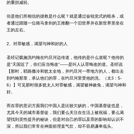
的重担减轻。
但是他们所相信的拯救是什么呢？就是通过奋锐党式的暗杀，或
者通过跟随一位骑马拿剑的王推翻一个旧世界并在新世界里坐在
王的左右。
2、对罪敏感，渴望与神和好的人
圣经记载施洗约翰在约旦河边传道，他传的是什么道呢？他传的
是“天国近了，你们应当悔改”——是叫人认罪悔改的道。圣经说
【那时，耶路撒冷和犹太全地，并约旦河一带地方的人，都出去
到约翰那里，承认他们的罪，在约旦河里受他的洗。（太3：5-
6）】可见那时很多犹太人对罪敏感，渴望被神赦免，渴望与神和
好。
而在罪的意识方面我们中国人是比较欠缺的，中国基督徒也是，
尤其今天的城市基督徒，我们要么关注在生活上被祝福，要么渴
望找到灵性提升的秘诀，但是对自己的罪以及罪的影响却认识不
深，所以我们常常在神面前理直气壮，却不容易谦卑低头。