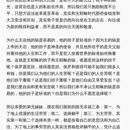
此外焦虑还来自和别人比较，是在乎人的眼光过于在乎神的眼
光，这背后也是人的私欲在作祟。所以我们若只抱怨制度不公
平，只想方设法改革甚至革命，其实和主耶稣时代那些奋锐党和
大卫党没有区别，其实骨子里是仍然向往坐在王的左右，向往成
为新的既得利益者，而不是真的向往天国和敬虔。
为什么主说他的轭是容易的，他的担子是轻省的？因为主的轭是
上帝的天召，他的担子是神圣的使命，并且他所在乎的是天父如
何看待他的人生和工作，而不是世人按着世界的标准如何衡量
他。这就是主耶稣的担子和主耶稣的轭，谁愿意担这样的担子
呢？保罗愿意担，彼得愿意担。保罗和彼得可能不如我们很多人
有钱，但是我们认为他们的人生苦呢？还是我们的人生苦呢？是
他们担子重呢？还是我们担子重呢？是他们自由又享受安息？还
是我们更自由和更有安息呢？所以我们承不承认主耶稣的轭是容
易的，他的担子是轻省的？但是我们为什么不愿意选择呢？
所以亲爱的弟兄姊妹，摆在我们面前的路无非就三条：第一、为
了地上优渥的生活劳苦；第二、选择躺平；第三、为主劳苦。其
实第一和第二个选择本质一样，都是按着自己的意思活和为自己
活。为了地上的事劳苦的人其实没资格批评躺平的人，凭什么追