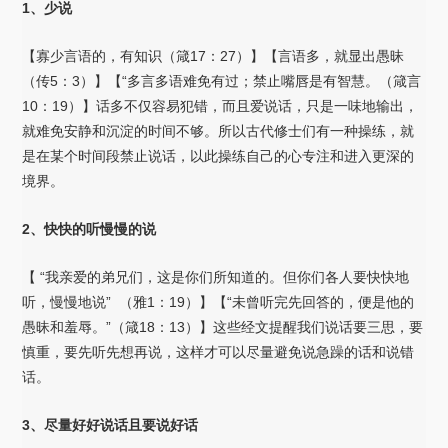
1、少说
【寡少言语的，有知识（箴17：27）】【言语多，就显出愚昧
（传5：3）】【“多言多语难免有过；禁止嘴唇是有智慧。（箴言
10：19）】话多不仅容易犯错，而且爱说话，只是一味地输出，
就难免安静和沉淀的时间不够。所以古代修士们有一种操练，就
是在某个时间段禁止说话，以此操练自己的心专注和进入更深的
境界。
2、快快的听慢慢的说
【 “我亲爱的弟兄们，这是你们所知道的。但你们各人要快快地
听，慢慢地说” （雅1：19）】【“未曾听完先回答的，便是他的
愚昧和羞辱。”（箴18：13）】这些经文提醒我们说话要三思，要
慎重，要先听先想再说，这样才可以尽量避免说急躁的话和说错
话。
3、尽量好好说话且要说好话