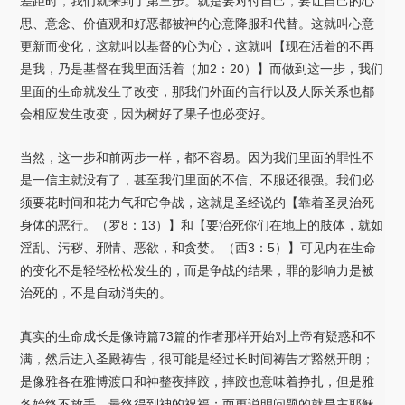
差距时，我们就来到了第三步。就是要对付自己，要让自己的心
思、意念、价值观和好恶都被神的心意降服和代替。这就叫心意
更新而变化，这就叫以基督的心为心，这就叫【现在活着的不再
是我，乃是基督在我里面活着（加2：20）】而做到这一步，我们
里面的生命就发生了改变，那我们外面的言行以及人际关系也都
会相应发生改变，因为树好了果子也必变好。
当然，这一步和前两步一样，都不容易。因为我们里面的罪性不
是一信主就没有了，甚至我们里面的不信、不服还很强。我们必
须要花时间和花力气和它争战，这就是圣经说的【靠着圣灵治死
身体的恶行。（罗8：13）】和【要治死你们在地上的肢体，就如
淫乱、污秽、邪情、恶欲，和贪婪。（西3：5）】可见内在生命
的变化不是轻轻松松发生的，而是争战的结果，罪的影响力是被
治死的，不是自动消失的。
真实的生命成长是像诗篇73篇的作者那样开始对上帝有疑惑和不
满，然后进入圣殿祷告，很可能是经过长时间祷告才豁然开朗；
是像雅各在雅博渡口和神整夜摔跤，摔跤也意味着挣扎，但是雅
各始终不放手，最终得到神的祝福；而更说明问题的就是主耶稣