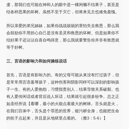
虔，那我们也可能在神和人的眼中是一棵闲懒不结果子，甚至是
结各样恶果的坏树。虽然不至于灭亡，但将来见主也难免羞愧。
所以亲爱的弟兄姊妹，如果你战战兢兢的害怕失去救恩，那么我
会鼓励你不用担心自己是没有圣灵和救恩的坏树。但是如果你不
结好果子还沾沾自喜自鸣得意，那么我就要警告你并非有救恩就
等于好树。
三、言语的影响力和如何操练说话
首先，言语是有影响力的。有的父母可能从来没有打过孩子，但
是常常用言语羞辱孩子，这种伤害和阴影同样可以深刻的影响孩
子一生。有的人爱抱怨，习惯指责别人，结果导致关系破裂。也
有人爱传闲话或者背后说人坏话，结果就引起很多纷争。总之正
如圣经所说【看哪，最小的火能点着最大的树林。舌头就是火，
在我们百体中，舌头是个罪恶的世界，能污秽全身，也能把生命
的轮子点起来，并且是从地狱里点着的。（雅3：5-6）】