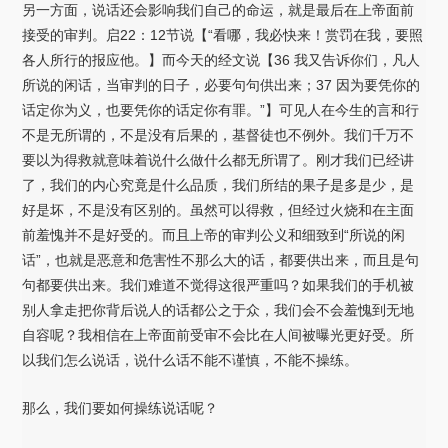
另一方面，说话还会影响我们自己的命运，就是最后在上帝面前
接受的审判。启22：12节说【“看哪，我必快来！赏罚在我，要照
各人所行的报应他。】而今天的经文说【36 我又告诉你们，凡人
所说的闲话，当审判的日子，必要句句供出来；37 因为要凭你的
话定你为义，也要凭你的话定你有罪。”】可见人在今生的言和行
不是无所谓的，不是没有后果的，基督徒也不例外。我们千万不
要以为得救就意味着说什么做什么都无所谓了。刚才我们已经讲
了，我们的内心究竟是什么品质，我们所结的果子是多是少，是
好是坏，不是没有区别的。虽然可以得救，但经过火烧和在主面
前羞愧并不是好受的。而且上帝的审判公义和细致到“所说的闲
话”，也就是恶意和危害性不那么大的话，都要供出来，而且是句
句都要供出来。我们难道不觉得这很严重吗？如果我们的手机被
别人拿走把你背后说人的话都公之于众，我们会不会羞愧到无地
自容呢？我相信在上帝面前受审不会比在人间被曝光更好受。所
以我们怎么说话，说什么话不能不谨慎，不能不操练。
那么，我们要如何操练说话呢？