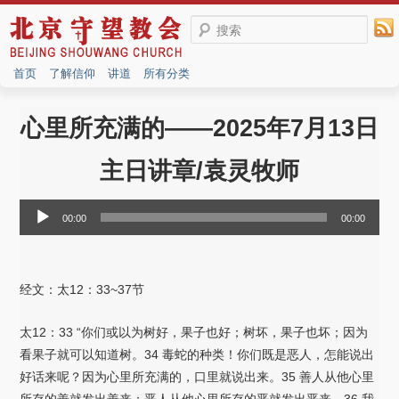
搜索
首页
了解信仰
讲道
所有分类
心里所充满的——2025年7月13日
主日讲章/袁灵牧师
音
00:00
00:00
频
播
放
经文：太12：33~37节
器
太12：33 “你们或以为树好，果子也好；树坏，果子也坏；因为
看果子就可以知道树。34 毒蛇的种类！你们既是恶人，怎能说出
好话来呢？因为心里所充满的，口里就说出来。35 善人从他心里
所存的善就发出善来；恶人从他心里所存的恶就发出恶来。36 我