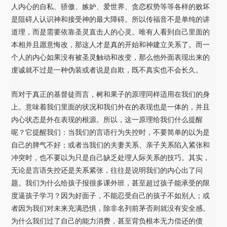
人内心的自私、骄傲、嫉妒、爱世界、贪恋权势等等各样的败坏
是阻碍人认识神和接受神的最大障碍。所以传福音不是单纯的讲
道理，而是需要依靠圣灵直击人的心灵。唯有人看到自己里面的
本相并且愿意悔改，那这人才是真的开始和神建立关系了。而一
个人的内心如果没有被圣灵触动和改变，那么他外面表现出来的
虔诚就不过是一种伪装或者说是自欺，既不真实也不会长久。
而对于真正的基督徒而言，树和果子的原理同样适用在我们的身
上。意味着我们里面的状况和我们外在的表现也是一体的，并且
内心状态是外在表现的根源。所以，这一原理给我们什么提醒
呢？它提醒我们：当我们的言语行为失控时，不要简单的以为是
自己的脾气不好；或者当我们的夫妻关系、亲子关系陷入紧张和
冲突时，也不要以为只是自己缺乏处理人际关系的技巧。其实，
无论是言语失控还是关系紧张，往往是说明我们的内心出了问
题。我们为什么给孩子报很多课外班，甚至超过孩子能承受的限
度逼孩子学习？因为好面子，不能忍受自己的孩子不如别人；或
者因为我们对未来充满恐惧，除非名列前茅否则就没有安全感。
为什么我们过了自己的能力消费，甚至背负根本无力偿还的债