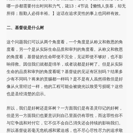
哪一步都需要付出时间和力气，箴13：4节说【懒惰人羡慕，却无
所得；殷勤人必得丰裕。】这话在追求灵性的事上也同样有效。
二、基督徒是什么树
这个问题我们可以从两个角度看，一个角度是从称义和救恩的角
度看，另一个是从实际生命品质和审判的角度看。从称义和救恩
的角度看，基督徒的生命即使不完全，见证即使不够好，也不影
响得救。因信我们就都是绵羊，或者说都是好树了。但是从实际
生命的品质和审判的角度看呢？基督徒的见证有区别吗？结果多
少有不同吗？将来的赏赐都一样吗？是不是有人虽然得救但是好
像从火里经过一样，他的工程可能会被烧光以致受亏损呢？这些
也是圣经清楚的启示。
所以，我们是好树还是坏树？一方面我们是有圣灵印记的好树，
但是另一方面我们也要意识到自己里面仍有罪性，而这罪性你不
与它争战和对付它，它不仅不会自己消失还会持续的影响我们。
所以基督徒若毫无危机感和紧迫感，也不尽心尽性尽力的追求敬