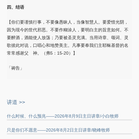
四、结语
【你们要谨慎行事，不要像愚昧人，当像智慧人。要爱惜光阴，
因为现今的世代邪恶。不要作糊涂人，要明白主的旨意如何。不
要醉酒，酒能使人放荡；乃要被圣灵充满。当用诗章、颂词、灵
歌彼此对说，口唱心和地赞美主。凡事要奉我们主耶稣基督的名
常常感谢父 神。（弗5：15-20）】
「祷告」
讲道 >>
什么时候、什么预兆——2026年8月9日主日讲章/小白牧师
只是你们不愿意——2026年8月2日主日讲章/晓峰牧师