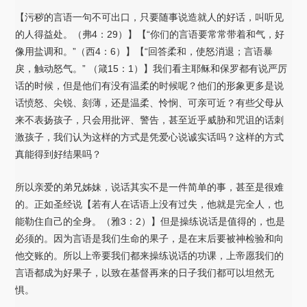
【污秽的言语一句不可出口，只要随事说造就人的好话，叫听见
的人得益处。（弗4：29）】【“你们的言语要常常带着和气，好
像用盐调和。”（西4：6）】【“回答柔和，使怒消退；言语暴
戾，触动怒气。” （箴15：1）】我们看主耶稣和保罗都有说严厉
话的时候，但是他们有没有温柔的时候呢？他们的形象更多是说
话愤怒、尖锐、刻薄，还是温柔、怜悯、可亲可近？有些父母从
来不表扬孩子，只会用批评、警告，甚至近乎威胁和咒诅的话刺
激孩子，我们认为这样的方式是凭爱心说诚实话吗？这样的方式
真能得到好结果吗？
所以亲爱的弟兄姊妹，说话其实不是一件简单的事，甚至是很难
的。正如圣经说【若有人在话语上没有过失，他就是完全人，也
能勒住自己的全身。（雅3：2）】但是操练说话是值得的，也是
必须的。因为言语是我们生命的果子，是在末后要被神检验和向
他交账的。所以上帝要我们都来操练说话的功课，上帝愿我们的
言语都成为好果子，以致在基督再来的日子我们都可以坦然无
惧。