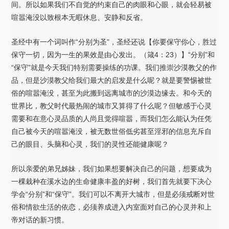
间。所以如果我们不自觉的约束自己的肉眼和心眼，就会轻易被
喧嚣淹没以致根本无暇休息、安静和反省。
圣经中有一个词叫作“分别为圣”，圣经还说【你要保守你心，胜过
保守一切，因为一生的果效是由心发出。（箴4：23）】“分别”和
“保守”就是今天我们特别需要操练的功课。我们推崇沙漠教父的作
品，但是沙漠教父给我们最大的启发是什么呢？就是要警惕被世
俗的喧嚣淹没，甚至为此搬到远离城市的沙漠边缘去。和今天的
世界比，教父时代最热闹的城市又算得了什么呢？但敏感于心灵
需要和在意心灵品质的人尚且觉得喧嚣，而我们怎么能认为任凭
自己被今天的喧嚣淹没，被无数世俗低劣甚至淫邪的信息充斥自
己的眼目、头脑和心灵，我们的灵性还能健康呢？
所以亲爱的弟兄姊妹，我们如果想要解决自己的问题，想要成为
一棵栽种在溪水边的生命健康丰盈的好树，我们首先就要下决心
学会“分别”和“保守”。我们可以不离开大城市，但是必须戒断对世
俗和情欲生活的依恋，必须养成进入内室面对自己的心灵并和上
帝对话的新习惯。