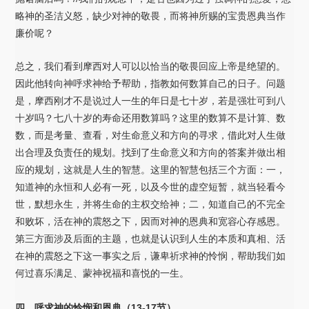
略神的圣洁义怒，缺少对神的敬畏，而将神所赐的宝贵恩典当作
廉价呢？
总之，我们看到摩西对人可以以恰当的敬畏回应上帝是绝望的。
因此他转向神呼求神给予帮助，指教如何数算自己的日子。问题
是，摩西刚才不是说过人一生的年日是七十岁，若是强壮可到八
十岁吗？七八十岁的寿命还用数算吗？这里的数算不是计算、数
数，而是考量、查看，对生命意义和方向的寻求，借此对人生做
出合理及负责任的规划。找到了生命意义和方向的答案并做出相
应的规划，这就是人生的智慧。这里的智慧包括三个方面：一，
知道神的永恒和人必有一死，以及今世的虚空短暂，就当轻看今
世，默想永生，并将生命的主权交给神；二，知道自己的不完全
和败坏，活在神的震怒之下，因而对神的恩典和宽容心存感恩。
第三方面涉及后面的主题，也就是认识到人生的本质和真相、活
在神的震怒之下这一事实之后，谦卑祈求神的怜悯，帮助我们如
何过喜乐满足、蒙神祝福和喜悦的一生。
四，呼求神的怜悯和恩典（13-17节）