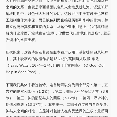
人）转而思想圣殿之前、大卫王朝建立之前以色列人与耶和华神
之间的关系，也就是摩西带领以色列人出埃及过红海、漂流旷野
这段时期中，以色列人对神的经历。这段经历中没有君王也没有
圣殿制度作为中保，而是以色列民直接经历耶和华神的作为，并
建立起与神真实和直接的关系。从这个编排用意上，我们就好理
解为什么摩西开篇就宣告“主啊，你世世代代作我们的居所”，就是
强调神的永恒王权。
历代以来，这首诗篇及其改编版本被广泛用于基督徒的追思礼拜
中。其中较著名的改编作品是18世纪的英国诗人以撒·华兹
（Isaac Watts，1674—1748）的《千古保障》（O God, Our
Help in Ages Past）。
下面我们具体来看这首诗。这首诗可以分为四个部分：第一，宣
告神的信实和永恒（1-2节）；第二，描写人生的短暂无常（3-6
节）；第三，神的愤怒与人的回应（7-12节）；第四，呼求神的
怜悯和恩典（13-17节）。其中第一、二部分通过神与自然受造、
神与人之间的对比，凸显神对包括人在内受造界的主权；最后两