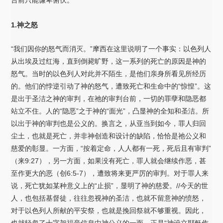
1.神之怒
“我们因你的怒气而消灭。”摩西在这里说明了一个事实：以色列人
从出埃及过红海，直到倒毙旷野，这一系列的死亡的原因是神的
怒气。当时的以色列人对此并不陌生，是他们亲身所看见所经历
的。他们的悖逆引动了神的怒气，遭致死亡和生命中的“惊惶”。这
是出于圣洁之神的审判，在祂的审判台前，一切的罪孽和隐恶都
站立不住。人的“隐恶”之于神的“面光”，凸显神的全知和圣洁。所
以出于神的审判也是公义的。换言之，从亚当到如今，罪人归回
尘土，也就是死亡，并非神创造和设计的缺陷，恰恰是祂公义和
慈爱的彰显。一方面，“按着定命，人人都有一死，死后且有审判”
（来9:27），另一方面，如果没有死亡，罪人就会继续作恶，甚
至作更大的恶（创6:5-7），遭致将来更严厉的审判。对于罪人来
说，死亡犹如某种意义上的“止损”，显明了神的慈爱。//今天的世
人，也包括基督徒，往往忽视神的圣洁，也就不留意神的愤怒，
对于以色列人所献的平安祭，也就是挽回祭就不够重视。因此，
也就轻忽了十字架福音信息中神公义的一面。正是“神设立耶稣作