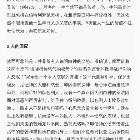
又苦”（创47:9）。雅各的一生当然不都是苦难，他一生的高光时
刻就包括在伯特利梦见天梯，在雅博渡口和神摔跤得胜，但这依
然不能掩盖他一生年日又少又苦的事实。//衡量人一生的价值不在
寿命长短，而在质量如何。
2.人的回应
然而可悲的是，并非所有人都明白神的义怒。准确说，摩西借着
这两个反问“谁晓得你怒气的权势？谁按着你该受的敬畏晓得你的
忿怒呢？”揭示出一个令人哀叹的真相：这一代蒙神引导、保护出
埃及，见证神的大能和慈爱，却因着试探神、居心悖逆而遭致神
审判、倒毙旷野的以色列人，没有一个真正因为明白神的圣洁因
而对罪恶的严厉审判，给予神当得的敬畏。以色列人出埃及过红
海，一路走来不是经常犯罪吗？心思意念常常被今世吸引，活在
世上没有指望，仿佛没有神的世人，不也对神愤怒的表现，也就
是他们周围的苦难充耳不闻、熟视无睹吗？即便神的愤怒借着生
活中的愁苦和重担压在他们身上，他们不也暂时忧愁之后很快就
抛诸脑后吗？//我们的观念中，是否也因为过于强调神的慈爱，忽