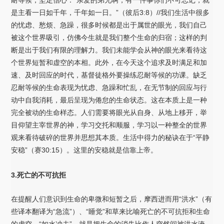
是主看一日如千年，千年如一日。”（彼后3:8）//我们生活中很多
的忧虑、愁烦、急躁，很多时候都是出于属世的眼光，我们自己
被这个世界吸引，仿佛今生就是我们整个生命的归宿；这样的判
断是出于我们有限的理解力。我们未能学会从神的眼光来看待这
个世界短暂和虚空的本相。此外，在今天这个追求及时满足和加
速、及时回应的时代，基督徒格外要操练忍耐等候的功课。缺乏
忍耐等候的生命表现为忧虑、急躁和忙乱，在无节制的回应与行
动中自我消耗，最后呈现为倦怠的生命状态。这在本质上是一种
完全被动的生命样态。人们需要将眼光从自身、从地上移开，举
目仰望主宰世界的神，学习交托和顺服，学习以一种整全的世界
观来看待破碎的世界并思想其本质。生活中得力的秘诀在于“平静
安稳”（赛30:15）。这里的安稳就是信靠上帝。
3.死亡的不可抗拒
在提醒人们意识到生命的卑微和短暂之后，摩西进而用“洪水”（有
些译本翻译为“急流”）、“睡觉”和草来比喻死亡的不可抗拒和生命
的虚空。“如水冲去”，就是把生命的消失比作人突然间被洪水淹