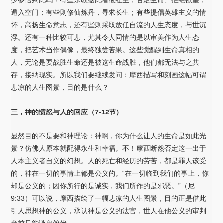
遁入空门；有些则修仙炼丹，寻求长生；有些提倡英雄主义的情
怀，高扬生命意志，还有些则采取放任自流的人生态度，与世沉
浮。还有一种比较可悲，尤其令人同情的是以审美作为人生态
度，把艺术当作偶像，最终独尝苦果。这些觉醒到生命真相的
人，无论是要战胜生命还是被这生命战胜，他们都无法与之共
存，接纳现实。所以我们要继续发问：摩西描写和刻画这幅可谓
悲凉的人生图景，目的是什么？
三，神的愤怒与人的回应（7-12节）
显然目的不是要和神理论：神啊，你为什么让人的生命是如此光
景？仿佛人原本就配得永生和幸福。不！摩西断然否定这一出于
人本主义者自义的幻想。人的死亡和经历的劳苦，都是罪人该受
的，神在一切的事情上都是公义的。“在一切临到我们的事上，你
却是公义的；因你所行的是诚实，我们所作的是邪恶。”（尼
9:33）可以说，摩西描绘了一幅悲凉的人生图景，目的正是借此
引人思想神的公义，承认神是公义的法官，世人在他公义的审判
台前只能谦卑俯伏。