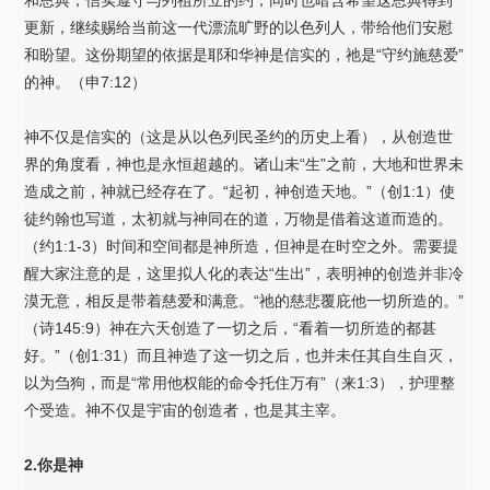
更新，继续赐给当前这一代漂流旷野的以色列人，带给他们安慰
和盼望。这份期望的依据是耶和华神是信实的，祂是“守约施慈爱”
的神。（申7:12）
神不仅是信实的（这是从以色列民圣约的历史上看），从创造世
界的角度看，神也是永恒超越的。诸山未“生”之前，大地和世界未
造成之前，神就已经存在了。“起初，神创造天地。”（创1:1）使
徒约翰也写道，太初就与神同在的道，万物是借着这道而造的。
（约1:1-3）时间和空间都是神所造，但神是在时空之外。需要提
醒大家注意的是，这里拟人化的表达“生出”，表明神的创造并非冷
漠无意，相反是带着慈爱和满意。“祂的慈悲覆庇他一切所造的。”
（诗145:9）神在六天创造了一切之后，“看着一切所造的都甚
好。”（创1:31）而且神造了这一切之后，也并未任其自生自灭，
以为刍狗，而是“常用他权能的命令托住万有”（来1:3），护理整
个受造。神不仅是宇宙的创造者，也是其主宰。
2.你是神