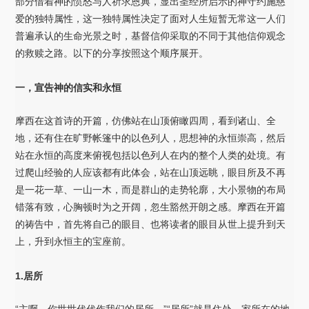
部分借着神的愤怒与人祈求恩典，显出圣经所启示的神守约施慈
爱的独特属性，这一独特属性决定了面对人生短暂无常这一人们
普遍承认的生命光景之时，基督信仰采取的不同于其他信仰观念
的救赎之路。以下的分享按照这个顺序展开。
一，宣告神的信实和永恒
摩西在这首诗的开篇，仿佛站在山顶俯瞰四周，看到诸山、全
地，还有住在旷野帐篷中的以色列人，思想神的永恒崇高，然后
站在永恒的高度来俯视包括以色列人在内的整个人类的处境。有
过爬山经验的人应该都有此体会，站在山顶远眺，眼目所及不再
是一花一草、一山一木，而是群山的走势轮廓，大小景物的布局
错落有致，心胸顿时为之开阔，忽生豁然开朗之感。摩西在开篇
的祷告中，首先将自己的眼目、也将读者的眼目从世上提升到天
上，升到永恒主的宝座前。
1.居所
“主啊，你世世代代作我们的居所。”“居所”就是住处，家所在的地