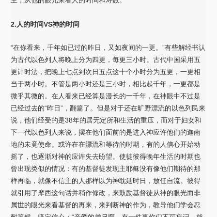
2.人的时间VS神的时间
“在你看来，千年如已过的昨日，又如夜间的一更。”有些解经书认
为古代以色列人将晚上分为四更，每更三小时。古代中国采用五
更计时法，把晚上七点到次日五点这十个小时分为五更，一更相
当于两小时。不管是两小时还是三小时，相比起千年，一更都是
微乎其微的。在人看来已经算是漫长的一千年，在神眼中不过是
已经过去的“昨日”，翻篇了。但是对于还在旷野漂流的以色列民来
说，他们经受的是38年的居无定所和生活的重压，而对于妇女和
下一代以色列人来说，摆在他们面前的是进入神应许他们的迦南
地的未竟使命。或许在在漂流和等待的时期，有的人信心开始动
摇了，也逐渐对神的应许失去盼望。使徒彼得晚年生活的时期也
曾出现类似的情况：有的基督徒发现主耶稣没有像他们期待的那
样再临，就像不信主的人那样以为神耽延时日，放任自流。彼得
就引用了摩西这句话并稍作修改，来鼓励基督徒从神的眼光而非
属世的眼光来看基督的再来，来判断神的作为，教导他们学会忍
耐等候，坚定信心：“亲爱的弟兄啊，有一件事你们不可忘记，就