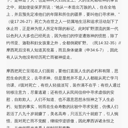
之中。就如使徒保罗所说：“祂从一本造出万族的人，住在全地
上，并且预先定准他们的年限和所住的疆界，要叫他们寻求神。”
（徒17:26-27）死亡为在世之人一切属地生活和追求活动划下了
休止符，正是神为世人所定年限的标记。此时旷野漂流的第一代
以色列人大多也已经死去，因为他们的悖逆遭致神的愤怒，除了
约书亚、迦勒和妇女孩童之外，全都倒毙旷野。（民14:32-35）//
摩西死后没有人知道其坟墓，而且身体健康（申34:6-7），因此
有人认为他没有经历死亡而被神提走。
摩西把死亡呈现在人们面前，要他们直面人生的必朽和有限，思
想生命的意义，去寻求神。但是显然并不是人人都能从死亡学习
功课。//面对死亡，有些人轻描淡写，装作满不在乎；有些人通过
转移注意力，尽量逃避；还有些人从民间信仰中寻求虚假的安
慰，自欺欺人。人们不知道、也不愿意思想永恒神之下人生必
朽、短暂的事实，转而在生命寿数的比较中寻求安慰，仿佛人们
若活了八九十岁就赚了，美名高寿，只活五六十就赔了，引人惋
惜。面对死亡而不觉醒，继续悖逆骄傲，因此摩西诉诸永恒之
主，从他的眼光来看人的时间和寿数。