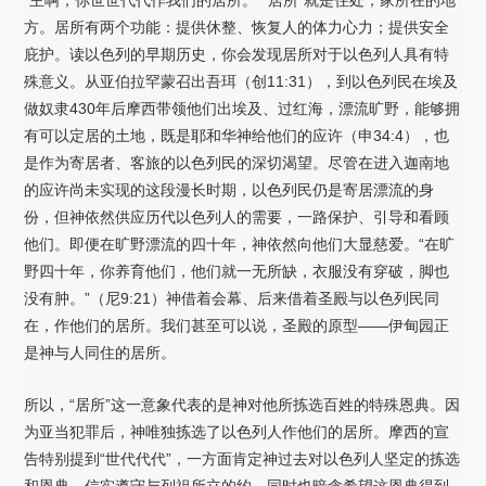
方。居所有两个功能：提供休整、恢复人的体力心力；提供安全
庇护。读以色列的早期历史，你会发现居所对于以色列人具有特
殊意义。从亚伯拉罕蒙召出吾珥（创11:31），到以色列民在埃及
做奴隶430年后摩西带领他们出埃及、过红海，漂流旷野，能够拥
有可以定居的土地，既是耶和华神给他们的应许（申34:4），也
是作为寄居者、客旅的以色列民的深切渴望。尽管在进入迦南地
的应许尚未实现的这段漫长时期，以色列民仍是寄居漂流的身
份，但神依然供应历代以色列人的需要，一路保护、引导和看顾
他们。即便在旷野漂流的四十年，神依然向他们大显慈爱。“在旷
野四十年，你养育他们，他们就一无所缺，衣服没有穿破，脚也
没有肿。”（尼9:21）神借着会幕、后来借着圣殿与以色列民同
在，作他们的居所。我们甚至可以说，圣殿的原型——伊甸园正
是神与人同住的居所。
所以，“居所”这一意象代表的是神对他所拣选百姓的特殊恩典。因
为亚当犯罪后，神唯独拣选了以色列人作他们的居所。摩西的宣
告特别提到“世代代代”，一方面肯定神过去对以色列人坚定的拣选
和恩典，信实遵守与列祖所立的约，同时也暗含希望这恩典得到