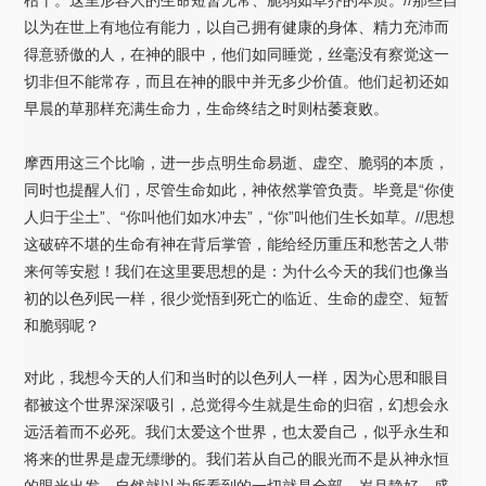
以为在世上有地位有能力，以自己拥有健康的身体、精力充沛而
得意骄傲的人，在神的眼中，他们如同睡觉，丝毫没有察觉这一
切非但不能常存，而且在神的眼中并无多少价值。他们起初还如
早晨的草那样充满生命力，生命终结之时则枯萎衰败。
摩西用这三个比喻，进一步点明生命易逝、虚空、脆弱的本质，
同时也提醒人们，尽管生命如此，神依然掌管负责。毕竟是“你使
人归于尘土”、“你叫他们如水冲去”，“你”叫他们生长如草。//思想
这破碎不堪的生命有神在背后掌管，能给经历重压和愁苦之人带
来何等安慰！我们在这里要思想的是：为什么今天的我们也像当
初的以色列民一样，很少觉悟到死亡的临近、生命的虚空、短暂
和脆弱呢？
对此，我想今天的人们和当时的以色列人一样，因为心思和眼目
都被这个世界深深吸引，总觉得今生就是生命的归宿，幻想会永
远活着而不必死。我们太爱这个世界，也太爱自己，似乎永生和
将来的世界是虚无缥缈的。我们若从自己的眼光而不是从神永恒
的眼光出发，自然就以为所看到的一切就是全部，岁月静好，盛