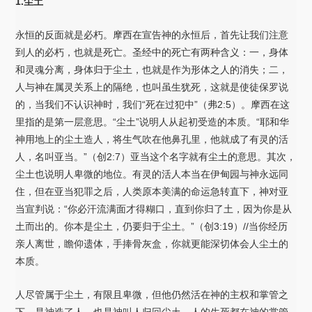
1.尘土
永恒的反面就是必朽。摩西在宣告神的永恒后，首先让我们注意
到人的必朽，也就是死亡。圣经中的死亡有两种含义：一，身体
和灵魂分离，身体归于尘土，也就是作为形体之人的消失；二，
人与神在属灵关系上的隔绝，也叫虽生犹死，这就是使徒保罗说
的，当我们不认识神时，我们“死在过犯中”（弗2:5）。摩西在这
里指的是第一层意思。“尘土”说明人从起初受造的本质。“耶和华
神用地上的尘土造人，将生气吹在他鼻孔里，他就成了有灵的活
人，名叫亚当。”（创2:7）亚当这个名字就有尘土的意思。其次，
尘土也说明人卑微的地位。有灵的活人本当在伊甸园与神永远同
住，但在亚当犯罪之后，人类原本美满的命运急转直下，神对亚
当宣判说：“你必汗流满面才得糊口，直到你归了土，因为你是从
土而出的。你本是尘土，仍要归于尘土。”（创3:19）//当你经历
亲人离世，瞻仰遗体，手捧骨灰盒，你就更能深切体会人尘土的
本质。
人尽管属于尘土，有限且卑微，但他仍然活在神的主权和掌管之
下。是神造了人，也是神叫人归回尘土。人的生死都在神的掌管