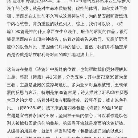
路”是在旷野漂流的38年。第二，9-10节隐约透露出摩西生命步入
晚年的心境，就是对生命本质短暂、虚空的体悟。加尔文甚至推
测，摩西是在去世前不久写成这篇祷告词，为的是安慰旷野漂流
中内心愁苦、背负重担的以色列人。综上，我们可以说，《诗
篇》90篇是神的仆人摩西在生命晚年、服侍的后期的作品，很可
能是摩西站在山顶向神祷告，借着这篇祷告来教导、安慰旷野漂
流中的以色列民，坚固他们对神的信心。当然，我们并不确定摩
西是否就是站在耶利哥对面的摩押地尼波山上。
这首诗在整卷《诗篇》中所处的位置，也能帮助我们更好理解其
主题。整部《诗篇》共150篇，分为五卷，其中第73至89篇为第
三卷，主题是圣殿的荒凉与危机。多为亚萨对圣殿被毁、王朝倾
覆的反思与哀叹。特别是第89篇末尾，诗人描述了耶和华神厌恶
大卫之约之后，借着外邦攻占耶路撒冷、毁坏圣殿，掳走以色列
民。（诗89:38-45）接下来的第四卷包括《诗篇》90至106篇，
主题是宣告神永恒的王权，坚固神子民的信心，可以看作是以色
列人被掳归回后信仰的奠基。第四卷开篇就是摩西的这篇祈祷。
从编排的用意看，就是引导当时读者（包括被掳归回的以色列