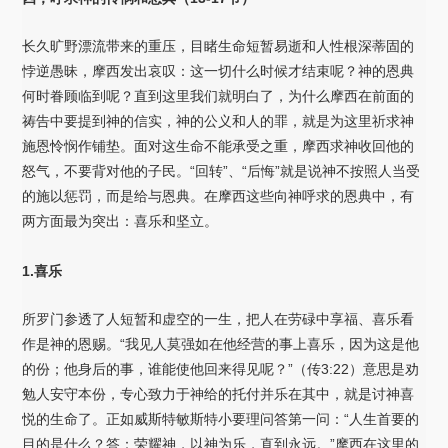
长久旷野漂流带来的重压，目睹生命短暂易逝和人性根深蒂固的
悖逆愚昧，摩西发出哀叹：这一切什么时候才结束呢？神的恩典
何时眷顾临到呢？直到这里我们就明白了，为什么摩西在前面的
祷告中要提到神的信实，神的公义和人的罪，就是为这里祈求神
施恩怜悯作铺垫。面对这生命不能承受之重，摩西求神收回他的
怒气，不要背对他的子民。“回转”、“后悔”就是说神不按照人当受
的施以惩罚，而是给与恩典。在摩西这些向神呼求的恩典中，有
两方面最为突出：喜乐和坚立。
1.喜乐
所罗门参透了人短暂和虚空的一生，把人在劳碌中享福、喜乐看
作是神的恩赐。“我见人莫强如在他经营的事上喜乐，因为这是他
的份；他身后的事，谁能使他回来得见呢？”（传3:22）意思是劝
勉人安守本份，专心致力于神给的托付并乐在其中，就是讨神喜
悦的生命了。正如威斯特敏斯特小要理问答第一问：“人生首要的
目的是什么？答：荣耀神，以神为乐，直到永远。”摩西在这里的