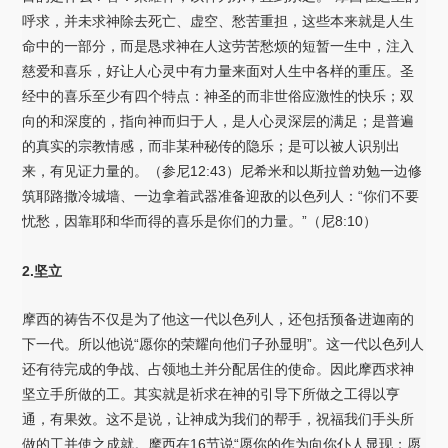
呼求，并未求神除去死亡、虚空、愁苦重担，这些本来就是人生
命中的一部分，而是恳求神在人这劳苦愁烦的短暂一生中，注入
慈爱和喜乐，好让人心灵中有力量来面对人生中各样的重压。圣
经中的喜乐至少有四个特点：神圣的而非世俗应激性的快乐；双
向的和深度的，指向神而归于人，是人心灵深层的满足；是普遍
的真实的宗教情感，而非某种秘传的隐乐；是可以被人识别出
来，有见证力量的。（参尼12:43）尼希米和以斯拉曾劝勉一边修
筑耶路撒冷城墙、一边拿着武器准备迎敌的以色列人：“你们不要
忧愁，因靠耶和华而得的喜乐是你们的力量。”（尼8:10）
2.坚立
摩西的祷告不仅是为了他这一代以色列人，还包括预备进迦南的
下一代。所以他说“愿你的荣耀向他们子孙显明”。这一代以色列人
还有待完成的争战、占领地土并分配居住的使命。因此摩西求神
坚立手所做的工。其实就是祈求在神的引导下所做之工得以亨
通，有果效。这不是说，让神成为我们的帮手，祝福我们手头所
做的工并使之成就。摩西在16节说“愿你的作为向你仆人显现；愿