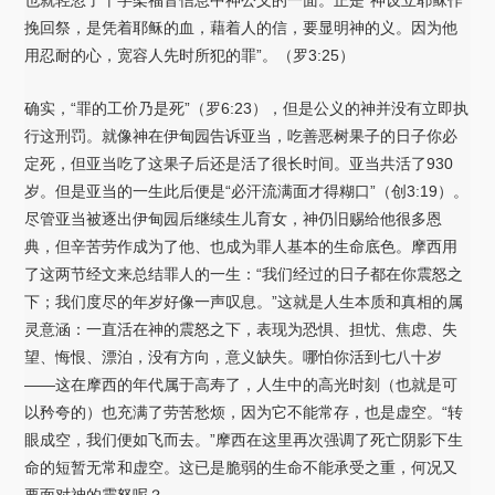
挽回祭，是凭着耶稣的血，藉着人的信，要显明神的义。因为他
用忍耐的心，宽容人先时所犯的罪”。（罗3:25）
确实，“罪的工价乃是死”（罗6:23），但是公义的神并没有立即执
行这刑罚。就像神在伊甸园告诉亚当，吃善恶树果子的日子你必
定死，但亚当吃了这果子后还是活了很长时间。亚当共活了930
岁。但是亚当的一生此后便是“必汗流满面才得糊口”（创3:19）。
尽管亚当被逐出伊甸园后继续生儿育女，神仍旧赐给他很多恩
典，但辛苦劳作成为了他、也成为罪人基本的生命底色。摩西用
了这两节经文来总结罪人的一生：“我们经过的日子都在你震怒之
下；我们度尽的年岁好像一声叹息。”这就是人生本质和真相的属
灵意涵：一直活在神的震怒之下，表现为恐惧、担忧、焦虑、失
望、悔恨、漂泊，没有方向，意义缺失。哪怕你活到七八十岁
——这在摩西的年代属于高寿了，人生中的高光时刻（也就是可
以矜夸的）也充满了劳苦愁烦，因为它不能常存，也是虚空。“转
眼成空，我们便如飞而去。”摩西在这里再次强调了死亡阴影下生
命的短暂无常和虚空。这已是脆弱的生命不能承受之重，何况又
要面对神的震怒呢？