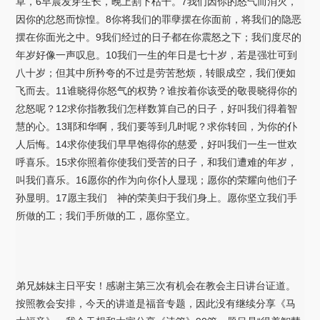
草，6早晨发芽生长，晚上割下枯干。7我们因你的怒气而消灭，
因你的忿怒而惊惶。8你将我们的罪孽摆在你面前，将我们的隐恶
摆在你面光之中。9我们经过的日子都在你震怒之下；我们度尽的
年岁好像一声叹息。10我们一生的年日是七十岁，若是强壮可到
八十岁；但其中所矜夸的不过是劳苦愁烦，转眼成空，我们便如
飞而去。11谁晓得你怒气的权势？谁按着你该受的敬畏晓得你的
忿怒呢？12求你指教我们怎样数算自己的日子，好叫我们得着智
慧的心。13耶和华啊，我们要等到几时呢？求你转回，为你的仆
人后悔。14求你使我们早早饱得你的慈爱，好叫我们一生一世欢
呼喜乐。15求你照着你使我们受苦的日子，和我们遭难的年岁，
叫我们喜乐。16愿你的作为向你仆人显现；愿你的荣耀向他们子
孙显明。17愿主我们 神的荣美归于我们身上。愿你坚立我们手
所做的工；我们手所做的工，愿你坚立。
弟兄姊妹主日平安！感谢主第三次有机会在教会主日讲台证道。
按照教会安排，今天的讲道是福音专题，因此没有继续分享《马