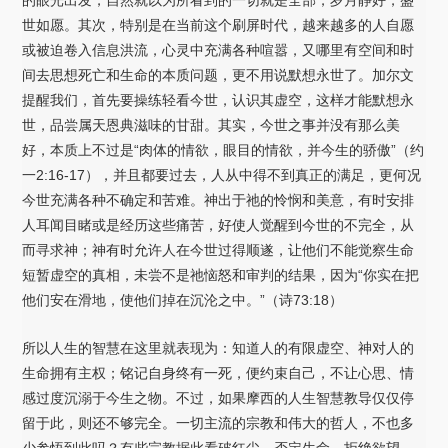
世如愿。其次，特别是在当前这个刷屏时代，越来越多的人自愿
或被迫卷入信息洪流，心灵中充满各种喧嚣，又哪里有空间和时
间去思想死亡和生命的本质问题，更不用说默想永世了。加尔文
提醒我们，首先要操练轻看今世，认识其虚空，这样才能默想永
世，品尝属天恩典滋味的甘甜。其实，今世之事并没有那么美
好，本质上不过是“肉体的情欲，眼目的情欲，并今生的骄傲”（约
一2:16-17），并且都要过去，人从中得不到真正的满足，更何况
今世充满各种不确定和苦难。神出于祂的怜悯和美意，有时安排
人耳闻目睹或是经历这些痛苦，好使人觉醒到今世的不完全，从
而寻求神；神有时允许人在今世过得顺遂，让他们不能觉察生命
短暂虚空的真相，未尝不是祂恼怒和审判的结果，因为“你实在把
他们安在滑地，使他们掉在沉沦之中。”（诗73:18）
所以人生的智慧在这里就表现为：知道人的有限虚空、神对人的
生命拥有主权；铭记自身终有一死，便约束自己，不让心思、情
感过度沉溺于今生之物。不过，如果摩西的人生智慧教导仅仅停
留于此，则还不够完全。一切主流的宗教和伟大的哲人，不也多
少参悟到此吗？有些宗教据此看破红尘，否定生命、拒绝欲望，