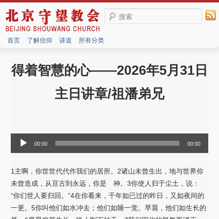
搜索
首页
了解信仰
讲道
所有分类
得着智慧的心——2026年5月31日
主日讲章/祖潘弟兄
音
00:00
00:00
频
播
1主啊，你世世代代作我们的居所。2诸山未曾生出，地与世界你
放
未曾造成，从亘古到永远，你是 神。3你使人归于尘土，说：
器
“你们世人要归回。”4在你看来，千年如已过的昨日，又如夜间的
一更。5你叫他们如水冲去；他们如睡一觉。早晨，他们如生长的