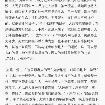
没。人死后归回尘土，尸身进入坟墓，被土覆盖，就如洪水将人
淹没。所以有人把死亡比作不可见的洪水。另一方面，洪水的到
来夺走人的生命，往往是突然、无预警的，而且也是不可抗拒
的。就像挪亚的日子，“当洪水以前的日子，人照常吃喝嫁娶，直
到挪亚进方舟的那日，不知不觉洪水来了，把他们全都冲去。人
子降临也要这样。”（太24:38-39）//中国有句老话说：黄泉路上
无老少。死亡的降临不以长幼为别，也不会听人的安排按时来
到。从这个角度说，不能与逝者临别是人生的遗憾，唯一可安慰
人心的是，神的定旨总是好的，因人的年限是祂预定的（徒
17:26），分秒不差。
“如睡一觉”。在这里形容人的死亡如梦消逝，对应的是上一句死亡
如洪水冲走一般突然。这里说明的是人生虚空的本质，就像梦一
样，美梦不管多么吸引人，毕竟是梦，并不真实，睡醒了，梦也
就散了。所以诗人亚萨向神祷告说：“人睡醒了，怎样看梦，主
啊，你醒了，也必照样轻看他们的影像。”（诗73:20）“如生长的
草”。草早晨还在发芽，充满了生命的希望和活力，晚上就被割下
枯干。这里形容人的生命短暂无常、脆弱如草芥的本质。//那些自