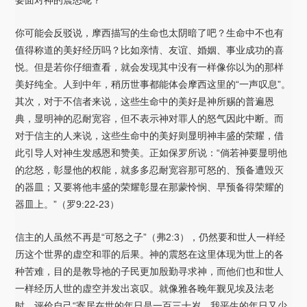
你可能会反驳说，摩西描写的生命也太阴暗了吧？生命中不也有
值得称道的美好经历吗？比如亲情、友谊、婚姻、事业成功的喜
悦。但是若你仔细查看，就会发现其中没有一样像你以为的那样
美好纯全。人到中年，稍历世事都能体会摩西这里的“一声叹息”。
其次，对于不信者来说，这些生命中的美好是神所赐的普遍恩
典，显明神的忍耐宽容，但不表示神对罪人的怒气因此中断。而
对于信主的人来说，这些生命中的美好则显明神丰盛的荣耀，借
此引导人对神生发感恩和赞美。正如保罗所说：“倘若神要显明他
的忿怒，彰显他的权能，就多多忍耐宽容那可怒的、预备遭毁灭
的器皿；又要将他丰盛的荣耀彰显在那蒙怜悯、早预备得荣耀的
器皿上。”（罗9:22-23）
信主的人虽然不再是“可怒之子”（弗2:3），仍然要和世人一样经
历这个世界的虚空和罪的后果。神的震怒在这里体现为世上的各
种苦难，目的是教导祂的子民更加殷勤寻求神，而他们也和世人
一样经历人世的虚空并发出哀叹。就像雅各晚年觐见埃及法老
时，评价自己“寄居在世的年日是一百三十岁，我平生的年日又少