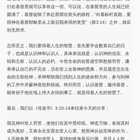
们在基督里就可以享有这一切。可以说，在基督里的人生就已经
圆满了，基督徒除了奔赴那摆在前头的路程，“向着标杆直跑，要
得神在基督耶稣里从上面召我来得的奖赏”（腓3:14）之外，就应
别无所求。
总而言之，我们要得着人生的智慧，首先要学会数算自己的日
子，也就是认识神和认识人，具体来说就是，认识神的信实、永
恒和主权，认识人的必朽、今世生命的短暂虚空和愁烦劳苦，谦
卑承认自己的不完全，活在世上全靠神的恩典，并且愿意交出生
命的主权给神，求神帮助我们找到人生的使命和方向，参与到神
的工作中并蒙神喜悦和祝福。终归而言，认识基督，服侍基督，
能有份于他在地上伟大永恒的事工，就是得着人生的智慧了。
最后，我们以《传道书》3:10-14来结束今天的分享：
我见神叫世人劳苦，使他们在其中受经练。神造万物，各按其时
成为美好，又将永生安置在世人心里。然而神从始至终的作为，
人不能参透。我知道世人，莫强如终身喜乐行善，并且人人吃