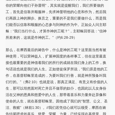
你的荣耀向他们子孙显明”，其实就是提醒我们，我们所要做的
工，首先是信靠并顺服神，先求神显明他的心意和作为，然后我
们再跟上神的脚步。换言之，重要的不是我们要做什么，而是我
们能否以信靠和顺服的心态参与到神的作为中。正如众人问主耶
稣：“我们当行什么，才算作神的工呢？”，主耶稣回答说：“信神
所差来的，这就是作神的工。”（约6:28-29）
那么，在摩西最后的祷告中，什么是神的工呢？这里面当然有被
神使用，可以荣神益人，扩展神国度的各样事工，但在这里最直
接也最重要的是神借着我们的所行的成就在我们身上的工作，换
句话说也就是我们的人生。正如使徒保罗所说，“我们原是他的工
作，在基督耶稣里造成的，为要叫我们行善，就是神所预备叫我
们行的。”（弗2:10）也就是说，那真正满足、有意义有价值的人
生，那可以坦然面对死亡并且不做罪的奴仆，也因此以儿女身份
活在父神的恩典和慈爱中的人生，那带着喜乐和力量奔赴异像和
使命的人生，就在基督耶稣里。因他成了我们的“智慧、公义、圣
洁、救赎”（林前1:30）。//我们若凭信心就可以领受，摩西在祷
告结尾呼求的喜乐、慈爱、荣耀、力量，已经实现在基督里。我