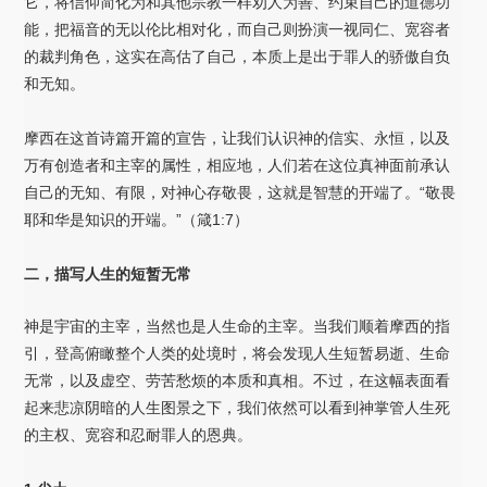
它，将信仰简化为和其他宗教一样劝人为善、约束自己的道德功
能，把福音的无以伦比相对化，而自己则扮演一视同仁、宽容者
的裁判角色，这实在高估了自己，本质上是出于罪人的骄傲自负
和无知。
摩西在这首诗篇开篇的宣告，让我们认识神的信实、永恒，以及
万有创造者和主宰的属性，相应地，人们若在这位真神面前承认
自己的无知、有限，对神心存敬畏，这就是智慧的开端了。“敬畏
耶和华是知识的开端。”（箴1:7）
二，描写人生的短暂无常
神是宇宙的主宰，当然也是人生命的主宰。当我们顺着摩西的指
引，登高俯瞰整个人类的处境时，将会发现人生短暂易逝、生命
无常，以及虚空、劳苦愁烦的本质和真相。不过，在这幅表面看
起来悲凉阴暗的人生图景之下，我们依然可以看到神掌管人生死
的主权、宽容和忍耐罪人的恩典。