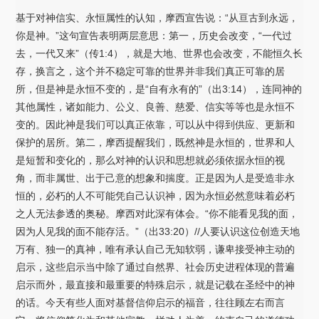
基于对神信实、永恒属性的认知，摩西宣告说：“从亘古到永远，
你是神。”这句宣告表明两层意思：第一，历史会改变，“一代过
去，一代又来”（传1:4），就是大地、世界也会改变，不能恒久长
存，换言之，这个并不稳定可靠的世界并非我们真正可靠的居
所，但是神是永恒不变的，是“自有永有的”（出3:14），连同神的
其他属性，诸如能力、公义、良善、慈爱、信实等等也是永恒不
变的。因此神是我们可以真正依靠，可以从中得到供应、更新和
保护的居所。第二，摩西提醒我们，既然神是永恒的，世界和人
是短暂和变化的，那么对神的认识和思想就必须依据永恒的视
角，而非属世、出于己意的想象和揣度。正是因为人是受造非永
恒的，必朽的人不可能凭自己认识神，因为永恒必然意味着必朽
之人无法参透的奥秘。摩西对此深有体会。“你不能看见我的面，
因为人见我的面不能存活。”（出33:20）//人要认识这位创造天地
万有、独一的真神，唯有承认自己无知软弱，谦卑接受神主动的
启示，这些启示当中除了通过自然界、社会历史进程体现的普遍
启示而外，最直接和最重要的特殊启示，就是记载在圣经中的神
的话。今天有些人面对基督信仰启示的福音，往往顾左右而言