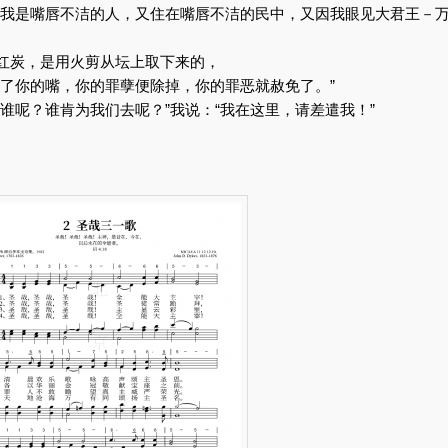
因为我是嘴唇不洁的人，又住在嘴唇不洁的民中，又因我眼见大君王－
着红炭，是用火剪从坛上取下来的，
沾了你的嘴，你的罪孽便除掉，你的罪恶就赦免了。”
遣谁呢？谁肯为我们去呢？”我说：“我在这里，请差遣我！”