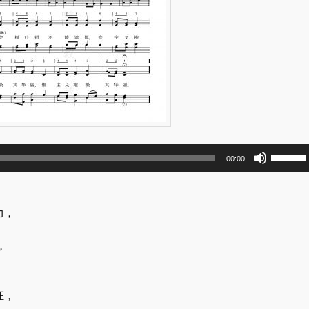
使
00:00
用
上
/
力，
下
。
箭
，
头
键
来
证，
增