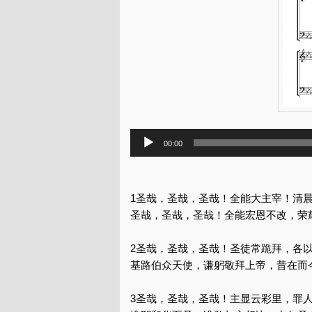
音
00:00
频
播
放
1圣哉，圣哉，圣哉！全能大主宰！清
器
圣哉，圣哉，圣哉！全能宏恩不改，荣
2圣哉，圣哉，圣哉！圣徒常跪拜，各
基路伯众天使，谦躬敬拜上帝，昔在而
3圣哉，圣哉，圣哉！主显云彩里，罪