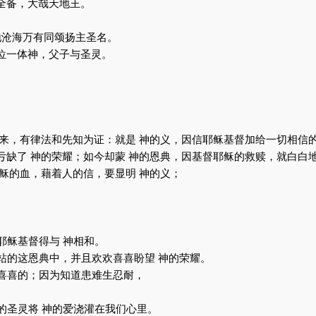
全备，大哉天地王。
或
降
地沧海万有同颂扬主圣名。
低
位一体神，父子与圣灵。
音
量。
出来，有律法和先知为证：就是 神的义，因信耶稣基督加给一切相信
亏缺了 神的荣耀；如今却蒙 神的恩典，因基督耶稣的救赎，就白白
稣的血，藉着人的信，要显明 神的义；
耶稣基督得与 神相和。
站的这恩典中，并且欢欢喜喜盼望 神的荣耀。
欢喜喜的；因为知道患难生忍耐，
的圣灵将 神的爱浇灌在我们心里。