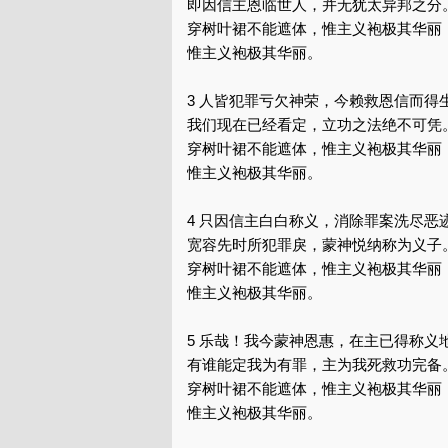
即因信主恩临世人，并无犹太异邦之分
穿树叶裙不能遮体，惟主义袍极其华丽
惟主义袍极其华丽。
3 人皆犯罪亏欠神荣，今赖救恩信而得
我们现在已经看定，立功之法绝不可凭
穿树叶裙不能遮体，惟主义袍极其华丽
惟主义袍极其华丽。
4 只因信主白白称义，消除罪案洗尽恶
宽容先时所犯罪戾，蒙神悦纳称为义子
穿树叶裙不能遮体，惟主义袍极其华丽
惟主义袍极其华丽。
5 乐哉！我今蒙神恩惠，在主已得称义
有谁能定我为有罪，主为我死救功完备
穿树叶裙不能遮体，惟主义袍极其华丽
惟主义袍极其华丽。