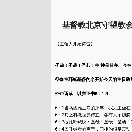
基督教北京守望教会
【主领人开始祷告】
圣哉！圣哉！圣哉！主 神是昔在、今在、
◎奉主耶稣基督的名开始今天的主日敬
齐声诵读：以赛亚书6：1-8
6：1当乌西雅王崩的那年，我见主坐
6：2其上有撒拉弗侍立，各有六个翅
6：3彼此呼喊说：圣哉！圣哉！圣哉
6：4因呼喊者的声音，门槛的根基震