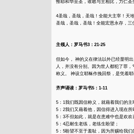
惟耶和华至圣，谁敢与主相比，力仁圣
4圣哉，圣哉，圣哉！全能大主宰！天
圣哉，圣哉，圣哉！全能宏恩永存，三
主领人：罗马书3：21-25
但如今， 神的义在律法以外已经显明
人，并没有分别。因为世人都犯了罪，
称义。 神设立耶稣作挽回祭，是凭着耶
齐声诵读：罗马书5：1-11
5：1我们既因信称义，就藉着我们的主
5：2我们又藉着他，因信得进入现在所
5：3不但如此，就是在患难中也是欢
5：4忍耐生老练，老练生盼望；
5：5盼望不至于羞耻，因为所赐给我们