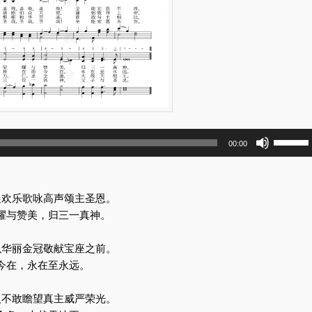
使
00:00
用
上
/
晨欢乐歌咏高声颂主圣恩。
下
耀与赞美，归三一真神。
箭
头
以华丽金冠敬献宝座之前。
键
今在，永在至永远。
来
增
人不敢瞻望真主威严荣光。
高