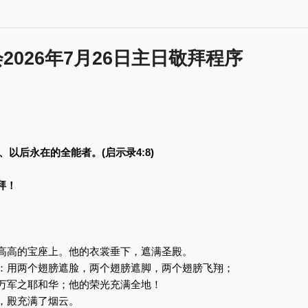
2026年7月26日主日敬拜程序
以后永在的全能者。(启示录4:8)
拜！
在高高的宝座上。他的衣裳垂下，遮满圣殿。
膀：用两个翅膀遮脸，两个翅膀遮脚，两个翅膀飞翔；
！万军之耶和华；他的荣光充满全地！
动，殿充满了烟云。