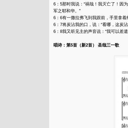
6：5那时我说：“祸哉！我灭亡了！
军之耶和华。”
6：6有一撒拉弗飞到我跟前，手里拿
6：7将炭沾我的口，说：“看哪，这炭
6：8我又听见主的声音说：“我可以差
唱诗：第5首（新2首） 圣哉三一歌