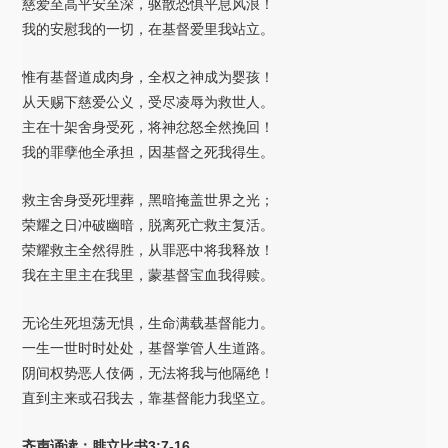
慈爱至高平安至深，驱散恐惧平息风浪！
我的安慰我的一切，在基督爱里我站立。
惟有基督道成肉身，全权之神成为婴孩！
从天赐下慈爱公义，受尽凌辱为救世人。
主在十架舍身受死，将神忿怒全然挽回！
我的罪孽他全承担，因基督之死我得生。
救主舍身受死埋葬，黑暗掩盖世界之光；
荣耀之日冲破幽暗，脱离死亡救主复活。
荣耀救主全然得胜，从罪恶中将我释放！
我在主里主在我里，蒙基督宝血我得赎。
无论生死坦荡无惧，生命满载基督能力。
一生一世时时处处，基督掌管人生道路。
阴间权势恶人伎俩，无法将我与他隔绝！
直到主来或召我去，靠基督能力我坚立。
齐声诵读：腓立比书3:7-16