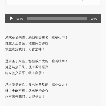
音
00:00
00:00
频
播
放
恳求圣父来临，助我赞美主名，敬献心声！
器
惟主无上尊荣，惟主完全得胜，
求主统治我们，万古之神！
恳求圣子来临，彰显威严大能，垂听呼声！
施恩与众子民，使主圣道振兴，
建立善义公平，救主良朋！
恳求圣灵来临，显出神圣见证，感化众人！
惟主全能至尊，恳求统治众心，
永不离开我们，大能圣灵！