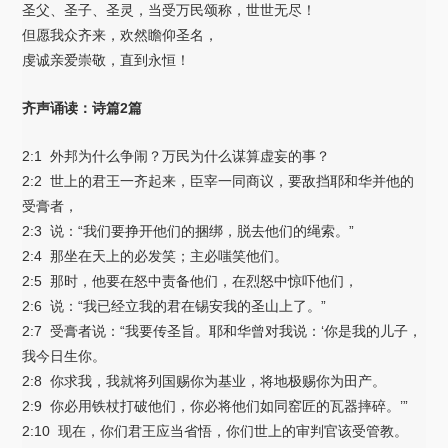
圣父、圣子、圣灵，当受万民颂称，世世无尽！
但愿我众齐来，欢然瞻仰圣名，
虔诚亲爱崇敬，直到永恒！
齐声诵读：诗篇2篇
2:1 外邦为什么争闹？万民为什么谋算虚妄的事？
2:2 世上的君王一齐起来，臣宰一同商议，要敌挡耶和华并他的
受膏者，
2:3 说：“我们要挣开他们的捆绑，脱去他们的绳索。”
2:4 那坐在天上的必发笑；主必嗤笑他们。
2:5 那时，他要在怒中责备他们，在烈怒中惊吓他们，
2:6 说：“我已经立我的君在锡安我的圣山上了。”
2:7 受膏者说：“我要传圣旨。耶和华曾对我说：‘你是我的儿子，
我今日生你。
2:8 你求我，我就将列国赐你为基业，将地极赐你为田产。
2:9 你必用铁杖打破他们，你必将他们如同窑匠的瓦器摔碎。’”
2:10 现在，你们君王应当省悟，你们世上的审判官该受管教。