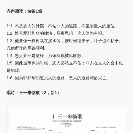
齐声诵读：诗篇1篇
1:1 不从恶人的计谋，不站罪人的道路，不坐亵慢人的座位，
1:2 惟喜爱耶和华的律法，昼夜思想，这人便为有福。
1:3 他要像一棵树栽在溪水旁，按时候结果子，叶子也不枯干。
凡他所作的尽都顺利。
1:4 恶人并不是这样，乃像糠秕被风吹散。
1:5 因此当审判的时候，恶人必站立不住；罪人在义人的会中也
是如此。
1:6 因为耶和华知道义人的道路，恶人的道路却必灭亡。
唱诗：三一来临歌（2，新1）