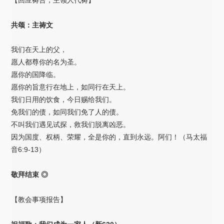
【回应祷告，主领人代祷】
共颂：主祷文
我们在天上的父，
愿人都尊你的名为圣。
愿你的国降临。
愿你的旨意行在地上，如同行在天上。
我们日用的饮食，今日赐给我们。
免我们的债，如同我们免了人的债。
不叫我们遇见试探，救我们脱离凶恶。
因为国度、权柄、荣耀，全是你的，直到永远。阿们！（马太福
音6:9-13）
敬拜结束 ◎
【教会事项报告】