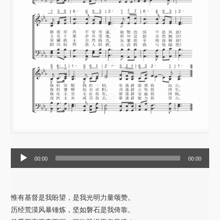
音
00:00
00:00
频
播
放
惟有基督是我盼望，是我光明力量颂赞。
器
历经荒漠风暴锤炼，坚如磐石是我倚靠。