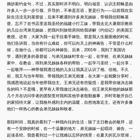
摘抄新约金句，不过，其实那时并不明白。明白福音、认识主耶稣是由
许多人一步一步引领、开导的，不单是言语，更是行为——以前我在实
际生活没见到基督徒，后来不断遇到许多弟兄姊妹，带领我信耶稣基
督。忘不了在书店里送我圣经的福建小打工妹，带我去北大暑期宗教班
的几位台湾弟兄姊妹，把我叫到旅馆房间给我讲解《约伯记》的美国王
教授。还有，大家为我一起手拉着手祷告。那是我人生最困难的时候。
他们告诉我，当你有什么难处，你可以向天上的神祷告，不管是什么时
候，在做什么，你都可以向神祷告。后来，2001年，我到了美国访
学，遇到更多的基督徒，与弟兄姊妹时常在一起，在学校、在弟兄姊妹
家中、在教会，得到弟兄姊妹各样的帮助，一起学习圣经，一起分享，
一起敬拜——神带领我透过祂的儿女让我真正认识了祂、信祂。不久
前，我又与当年帮助、带领我的王弟兄相逢，在大家一起相聚分享时，
我感恩地说起当年他带我信主。王弟兄还有些疑惑：是我带你做决志祷
告的吗？不是哦，更早有人带我做过决志祷告。但王弟兄和他的姊妹那
几个月在访问学者的团契里对我和其他学者殷勤服事，并时常敞开自己
的家招待大家，让我格外感到主内的温暖，自然地靠近主。还有许多像
他们一样热心的教会弟兄姊妹和牧者。
那段时间，我真的看到了一种我向往的生活：除了主日教会的敬拜，还
有一个安静的时候，在一个温馨的地方，弟兄姊妹一起唱诗、祷告、一
起读圣经。我曾看到过一个让我难以忘怀的情景：在夏天的瓦尔登湖，