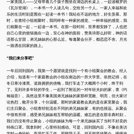
一家美国人——父母带着几个孩子围坐在湖边的长桌上，一起读梭罗的
《瓦尔登湖》，一本书一个人读几句，交给另一个人。一家人幸福和欢
乐的生活时刻是围在一起读一本书！我站在不远的地方，好生羡慕。那
时，在查经小组相聚时，我同样有一种家的感觉、一种幸福的感觉，我
们相聚在一起，一起读一本书。在那一段时间，世界都安静了，人也把
自己心里的烦恼抛在一边，安心在神的面前，赞美诗那么好听，神的话
语那么甘甜，弟兄姊妹的心那么近。每逢聚会分开，都恋恋不舍。月光
一路洒在回家的路上。
“我们来分享吧”
一年后回到国内，我第一个愿望就是找到一个有小组聚会的教会。经人
介绍，知道有一个家庭教会的小组在南边的一所大学里。依然记得，在
冬日寒冷漆黑、道路拥挤的傍晚，我打车走了大概两个小时，终于到
了。见到许多年轻的学生，一起到了附近的一对年轻夫妇的家，查《约
翰福音》。虽然这里不像美国弟兄姊妹的家那样宽敞、明亮，但大家讨
论热烈，敞开分享，十分温暖。那时的家庭教会真的是在家里聚会，我
们主日聚会、小组查经轮流在不同的弟兄姊妹家，有的也很远。从聚会
中很有所得，感受弟兄姊妹相互帮助的温暖。难忘的是在那非典时刻，
我们仍没有停止聚会，小组的姊妹为每一个弟兄姊妹买了当时不好卖的
特殊口罩。我拿到时，心里特别感动。可是，回到国内后，不像在美访
学时一身轻松，而是忙于工作、照顾我儿子，就不能坚持聚会，慢慢地