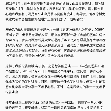
2015年3月，首先看到安排在教会讲座的通知，由袁灵传道讲。我的讲
座安排在4月。我就有点疑惑，袁灵都讲了，我还有必要讲吗？国永耐
心地和我解释，说是两个讲座是从不同的角度讲，都需要。他在橡树为
我这次读书会报告的海报通知上面专门加了一段编者按：
橡树3月份时曾邀请袁灵传道办过一场《丰盛的恩典》的讲座，那场讲
座结束后，樊弟兄曾问橡树哥，还有必要再讲一场《丰盛的恩典》吗？
橡树哥说，班扬所经历的信仰挣扎是两千年来众多普通基督徒生命历程
的真实写照，而其为真道入狱的受苦见证，也与当下很多中国家庭教会
遭受逼迫的经历相契合。班扬和他的书，实在是中国家庭教会亟需借鉴
的宝贵财富。有关他的讲座，讲十次八次都值得。
这样，我的报告就以“与班扬一起思想神的恩典 ——《丰盛的恩典》读
书报告会”于2015年4月25日下午在晨光书店举行。据反映，讲得还不
错。国永对我说，橡树正准备在一些教会开展属灵阅读推广计划，邀请
你成为我们的签约讲员，呵呵。哪里敢当什么签约讲员，但我当时确实
想有机会和大家分享一下读书心得。不过，这是我做过的唯一一次读书
报告讲座。
那年正好赶上提姆•凯勒《婚姻的意义》一书出版，我花了一两天时间
静静读完后，很受触动，就写了一篇读后感“婚姻的意义，生活的意义