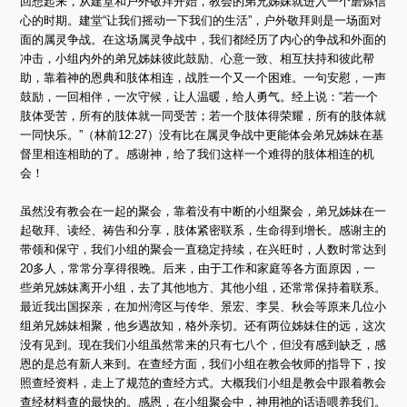
回想起来，从建堂和户外敬拜开始，教会的弟兄姊妹就进入一个磨炼信
心的时期。建堂“让我们摇动一下我们的生活”，户外敬拜则是一场面对
面的属灵争战。在这场属灵争战中，我们都经历了内心的争战和外面的
冲击，小组内外的弟兄姊妹彼此鼓励、心意一致、相互扶持和彼此帮
助，靠着神的恩典和肢体相连，战胜一个又一个困难。一句安慰，一声
鼓励，一回相伴，一次守候，让人温暖，给人勇气。经上说：“若一个
肢体受苦，所有的肢体就一同受苦；若一个肢体得荣耀，所有的肢体就
一同快乐。”（林前12:27）没有比在属灵争战中更能体会弟兄姊妹在基
督里相连相助的了。感谢神，给了我们这样一个难得的肢体相连的机
会！
虽然没有教会在一起的聚会，靠着没有中断的小组聚会，弟兄姊妹在一
起敬拜、读经、祷告和分享，肢体紧密联系，生命得到增长。感谢主的
带领和保守，我们小组的聚会一直稳定持续，在兴旺时，人数时常达到
20多人，常常分享得很晚。后来，由于工作和家庭等各方面原因，一
些弟兄姊妹离开小组，去了其他地方、其他小组，还常常保持着联系。
最近我出国探亲，在加州湾区与传华、景宏、李昊、秋会等原来几位小
组弟兄姊妹相聚，他乡遇故知，格外亲切。还有两位姊妹住的远，这次
没有见到。现在我们小组虽然常来的只有七八个，但没有感到缺乏，感
恩的是总有新人来到。在查经方面，我们小组在教会牧师的指导下，按
照查经资料，走上了规范的查经方式。大概我们小组是教会中跟着教会
查经材料查的最快的。感恩，在小组聚会中，神用祂的话语喂养我们。