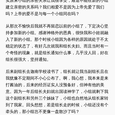
实原来小组的亲密关系让我很享受，难道不能在新的小组
建立亲密的关系吗？我们相爱不是因为上帝先爱了我们
吗？上帝的爱不是与每一个小组同在吗？
从那次不愉快后我就不再留恋以前的小组了，下定决心坚
持参加新的小组。感谢神格外的恩典，很快我和小娃就融
入了新的小组。那个时候小组因为各样的原因就处于不太
稳定的状态了，有好几次就我和组长夫妇。而且当时有一
个奇怪的现象，就是组长通知什么事，几乎没人回，好在
组长很强大，坚持通知。
后来副组长去迦南学校读书了，组长就让我当副组长且在
我犹豫不定期间不小心公布了。啊，我心想，我本来是来
打酱油的，后来的经历证实人没预备好，但神有他的美
意。因为一年后组长夫妇就出国读神学了，小组就剩下我
这个副组长和另外三个姊妹了，小组也自然地从组长家转
到了我家。回头想想，若是组长走的时候，小组还没有个
牵头的，那小组岂不更像一盘散沙了吗？