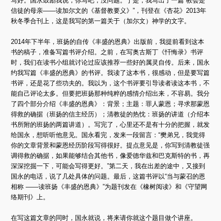
写好。国永鼓励我说，你写吧，没问题。于是，我写出了一篇“教会是
信徒的母亲——读加尔文的《基督教要义》”，刊登在《杏花》2013年
秋冬季合刊上，这是我写的第一篇关于（加尔文）神学的文字。
2014年下半年，班扬的自传《丰盛的恩典》出版前，我提前看到这本
书的稿子，准备写篇书评介绍。之前，在写奥古斯丁《忏悔录》书评
时，我们在读书小组就讨论过应该推荐一些好的属灵自传。后来，国永
约我写篇《丰盛的恩典》的书评。我读了这本书，很感动，但是要写篇
书评，还是花了些功夫的。我以为，这个书评要引导读者读这本书，不
能自己评论太多。但要把班扬那种纯粹的感情介绍出来，不容易。我分
了四个部分介绍《丰盛的恩典》：背景；主题：罪人蒙恩；寻求那蒙恩
得救的确据（班扬的信主经历）；清教徒的热忱：班扬的讲道（介绍本
书所附的班扬的两篇讲道）。写完了，心里还不是有十分的把握，就发
给国永，想听听他意见。国永看完，发来一段留言：“樊弟兄，我觉得
你的文章背景和蒙恩经历阶段写得很好。提点意见是，你写到清教徒强
调得救的确据，如果能够结合其他书，像爱德华兹和巴克斯特的书，再
深深挖掘一下，可能会写得更好。”第二天，我在出差的途中，又接到
国永的电话，说了几处具体的问题。最后，这篇书评以“当与蒙召的恩
相称 ——读班扬《丰盛的恩典》”为题刊发在《橡树阅读》和《守望网
络期刊》上。
在写这篇文章的同时，国永就说，将来请你就这个题目做个讲座。