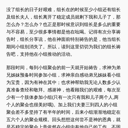
没了组长的日子好艰难，组长在的时候至少小组还有组长
及组长夫人，组长离开了稳定成员就剩下我和儿子了，那
怎么办？怎么办？也正是那时候意识到组长是多么的重要
与不容易，至少很多事情都是他在吆喝。记得有次分享祷
告时，组长分享说，他在神面前特别祷告的是，他当组长
期间小组别消失了。所以，读到这里切切为我们的组长祷
告吧，支持他在小组推动的活动。
那段时间，每到小组聚会的前一天就开始祷告，求神为弟
兄姊妹预备时间参加小组，求神亲自感动弟兄姊妹看小组
为宝贵，因为有神在其中；也求神帮助我无论人数多少认
真准备查经和敬拜。感谢神，他看顾我们的艰难，每次至
少有一个肢体参加小组(只有一次只有我和儿子两个人,两
个人的聚会也很美好哦)。加上我们夫妻三到四人的小组
聚会差不多坚持了有半年的时间，后来小组渐渐地稳定在
五六个人的聚会规模。回头想想这何尝不是神的恩典，就
是不稳定的聚会上帝依然在小组中有他自己的工作，不因