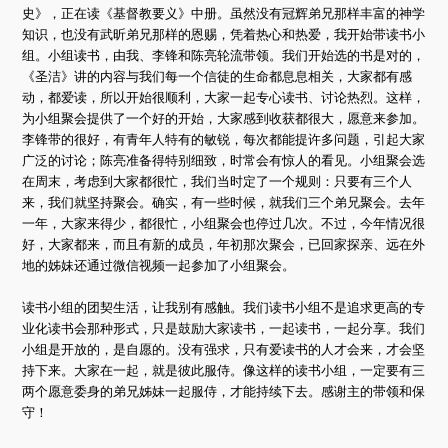
史》，正在读《基督教要义》中册。虽然没有冠辉弟兄那样丰富的神学
知识，也没有武昕弟兄那样的恩赐，凭着热心和热爱，我开始带读书小
组。小组读书，由我、李锋和陈亮轮流带领。我们开始选的书是对的，
《圣洁》讲的内容与我们每一个信徒的生命都息息相关，大家都有感
动，都爱读，所以开始很顺利，大家一起专心读书、讨论热烈。这样，
为小组聚会提供了一个好的开始，大家感到收获都很大，愿意来参加。
李锋带的很好，有青年人特有的敏锐，每次都能提许多问题，引起大家
广泛的讨论；陈亮准备得特别细致，时常会有惊人的看见。小组聚会选
在周末，考虑到大家都很忙，我们当时定了一个规则：只要有三个人
来，我们就坚持聚会。确实，有一些时候，就我们三个弟兄聚会。去年
一年，大家来得少，都很忙，小组聚会也停过几次。不过，今年情况很
好，大家都来，而且有新的成员，年初那次聚会，已回家探亲、远在外
地的姊妹还通过微信视频一起参加了小组聚会。
读书小组的团契生活，让我别有感触。我们读书小组不是追求更高的专
业化读书会那种形式，只是鼓励大家读书，一起读书，一起分享。我们
小组是开放的，是自愿的。没有强求，只有爱读书的人才会来，才会坚
持下来。大家在一起，就是彼此服侍。像这样的读书小组，一定要有三
两个愿意委身的弟兄姊妹一起服侍，才能持续下去。感谢主的带领和保
守！