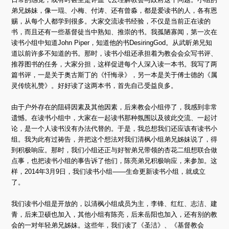
弟兄姊妹，像一琨、小梅、付涛、还有曾淼，都是爱读书的人，各有恩
赐，从每个人都学到很多。大家交流读书经验，不仅是当前正在读的
书，而且还有一些基督徒当中熟知、推崇的书。我孤陋寡闻，第一次在
读书小组中知道John Piper，知道他的书DesiringGod。从武昕弟兄知
道以前许多不知道的书。那时，读书小组还承担着为教会会众写书评、
推荐图书的任务，大家分担，这样促进每个人深入读一本书。我写了两
篇书评，一是关于奥古斯丁的《忏悔录》，另一本是关于傅士德的《属
灵传统礼赞》。好好读了这两本书，首先自己受益良多。
由于户外存在的阻碍因素及其他因素，后来教会小组停了，我感到非常
遗憾。在读书小组中，大家在一起读书那种氛围以及彼此交流、一起讨
论，是一个人读书没有办法代替的。于是，我总想我们还应该有读书小
组。我为此有过祷告，并把这个想法对我们清枫小组弟兄姊妹说了，得
到积极响应。那时，我们小组还正与好智弟兄带领的杏花二组想联合做
点事，也把读书小组的事告诉了他们，陈亮弟兄积极响应，来参加。这
样，2014年3月9日，我们读书小组——生命更新读书小组，就成立
了。
我们读书小组是开放的，以清枫小组成员为主，李锋、红红、志洁、建
青，后来卫硕也加入，其他小组有陈亮，后来岳阳也加入，还有别的教
会的一对年轻弟兄姊妹。这些年，我们读了《圣洁》、《基督教会