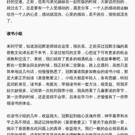
好的交通。之前，也有与弟兄姊妹在一起吃饭的时候，大家说些别的，
就过去了。总是要有一个人受感动的，愿意分享，一个人的感动就会触
动另一个人的心灵，感动就流传。心里的感动，若不抓住，很快就流失
了。
读书小组
来到守望，知道游冠辉老师就在这里，很欣喜。之前买过冠辉主编的基
督教文化译丛若干本书，又读过他写的文章，心想这下可有更多的机会
请教和交流了。果然，我们就有了更多的相遇机会：在老故事餐吧，冠
辉在一堂聚会回去的时候，我正好来二堂聚会，路上总遇到，虽然只是
简单地说几句话，但慢慢熟悉了。冠辉邀请我参加教会的读书小组，那
是大家正开始读《基督教要义》。小组大都是年轻人，各有恩赐，特别
是武昕弟兄，读书多，有眼光，带领读书有一套方法，很受益。而我开
始欠缺很多。记得第一次轮到我带小组，我虽然看了几遍要读的章节，
第一次带的时候，还是觉得不会带。后来在学习中，才慢慢有了一些带
领读书的体会。
在读书小组的几年，收益很大。冠辉起到核心灵魂作用，神学素养和水
平之高不用说，我还记得他带的《基督教要义》下册关于政府那一章，
揭示了基督教在此问题上的真谛，收益很大。我们一般的会众很容易从
日常的感觉，或有时甚至是评血气去理解教会与政府这个问题。小组的