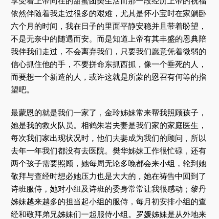
享受着上帝同在的甜蜜团契生活而那一段经历上帝的祝福
依然伴随着我走过很多的艰难，尤其是怀小宝时在家躺卧
六个月的时间，我在日子的里面平静安稳并且带着盼望，
不是无奈中的随遇而安。而是知道上帝有其丰盛的恩典陪
我伴我们走过，不会离弃我们，只要我们愿意凭着微弱的
信心抓住他的手，不要拼命东抓西抓，像一个垂死的人，
而要想一个新造的人，或许这就是所蒙的恩召有何等的指
望吧。
最蒙恩的就是我们一家了，金玲姊妹常来帮我照顾孩子，
她是我的救火队员。相鹤朱岩夫妻是我们家的家庭医生，
每次我们家出现状况时，他们夫妻成为我们的顾问，所以
去年一年我们都没有去医院。樊华姊妹工作很忙碌，还有
两个孩子需要照顾，她每周无论多晚都会来小组，轮到她
敬拜与查经时想必她压力也是大大的，她在祷告中回到了
诗班服侍，她对小组及诗班的委身常常让我很感动；黎丹
姊妹越来越多的担当起小组的服侍，每月初安排小组的查
经和敬拜弟兄姊妹们一起服侍小组。罗媛姊妹是从外地来