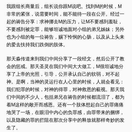
我跟组长商量后，组长说你跟M说吧。找到M的时候，M
非常的紧张，说需要时间，能不能待一段在公开。经过一
起的祷告分享：求神挪去M的压力，让M不要感到羞耻，
不要感到被定罪，能够坦诚地面对小组的弟兄姊妹；另外
也为小组的每一位祷告，赐下怜悯的心肠，以及从上头来
的爱去扶持我们跌倒的肢体。
那天淼传道来到我们中间分享了一段经文，然后公开了教
会的惩戒。那天圣灵在我们中间大大做工，M很坦诚地分
享了上帝的光照，引导，公开承认自己的软弱，对不起
神。是啊，当神的灵运行在人心里的时候，人就会看见：
我们犯罪的时候，对神的得罪，对神救恩的藐视。那天我
们中间的不少人，包括弟兄在祷告的时候都流泪了，都为
着M这样的敞开而感恩。还有一个肢体想起自己的罪痛痛
地哭了一场，在眼泪中内心的负罪感，由罪带来的捆绑，
以及隐藏的罪的拦阻在那次分享中的释放就那样奇妙的发
生了。