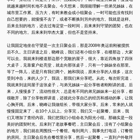
就越来越时间长地不去聚会。今天想来，我很能理解一些弟兄姊妹，在
城市里工作累、压力大，有时来教会或小组聚会，一时可能也没有找到
自己想要的，就慢慢不去了，或者不断换到另外的地方。我就是这样。
后来去别的地方，还去过海淀堂一段时间，后来来到守望的团契，也在
不同的地方。后来来到华杰大厦，但也不是坚持来。
让我固定地坐在守望是一次主日聚会后，那是2008年奥运前刚被搅扰
后不久。主日讲道之后，晓峰说，我们还有小组分享，在楼那边，大家
可以去。我就来到楼道那边那个宽敞的屋子，很大，靠近四角放了四张
大桌子，见靠窗户处亮堂，就走向那张桌子，只有一个姊妹坐在那里。
等了一阵儿，还是只有我们两个。她和我说，原来分享的人很多，这次
受到冲击，来的人少了。我说，那我们来分享吧。从此，每次听完道，
我就来到这间屋子这张桌子，与弟兄姊妹一起分享牧者刚刚讲的道。后
来，人慢慢多了，流动性很大，总是有不同的弟兄姊妹来一起分享，都
很敞开，除了分享牧师讲道，还彼此分享自己的经历和感动的事，让我
心胸开阔。后来，晓峰让我做组长，带领大家分享。后来，常来的人就
慢慢固定来了，在10个人以上。分享完，我们又一起聚餐。后来，我
们又增加了查经内容。我们把我们小组命名为阳光小组。那确实是一段
美好的团契时光。后来到了老故事餐吧，主日聚会后，没有了小组聚会
的地方，我们就在周围找一个餐馆。每到周六，我事先打电话，订餐馆
的房间。主日聚会后先在餐馆里分享，然后一起聚餐，一直到户外敬拜