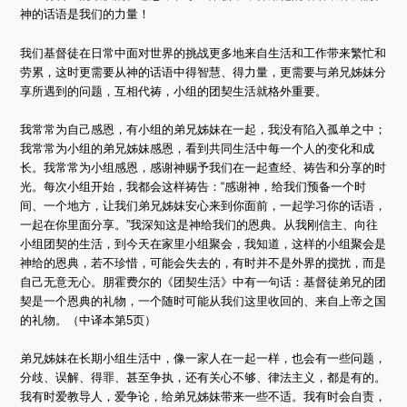
神的话语是我们的力量！
我们基督徒在日常中面对世界的挑战更多地来自生活和工作带来繁忙和
劳累，这时更需要从神的话语中得智慧、得力量，更需要与弟兄姊妹分
享所遇到的问题，互相代祷，小组的团契生活就格外重要。
我常常为自己感恩，有小组的弟兄姊妹在一起，我没有陷入孤单之中；
我常常为小组的弟兄姊妹感恩，看到共同生活中每一个人的变化和成
长。我常常为小组感恩，感谢神赐予我们在一起查经、祷告和分享的时
光。每次小组开始，我都会这样祷告：“感谢神，给我们预备一个时
间、一个地方，让我们弟兄姊妹安心来到你面前，一起学习你的话语，
一起在你里面分享。”我深知这是神给我们的恩典。从我刚信主、向往
小组团契的生活，到今天在家里小组聚会，我知道，这样的小组聚会是
神给的恩典，若不珍惜，可能会失去的，有时并不是外界的搅扰，而是
自己无意无心。朋霍费尔的《团契生活》中有一句话：基督徒弟兄的团
契是一个恩典的礼物，一个随时可能从我们这里收回的、来自上帝之国
的礼物。（中译本第5页）
弟兄姊妹在长期小组生活中，像一家人在一起一样，也会有一些问题，
分歧、误解、得罪、甚至争执，还有关心不够、律法主义，都是有的。
我有时爱教导人，爱争论，给弟兄姊妹带来一些不适。我有时会自责，