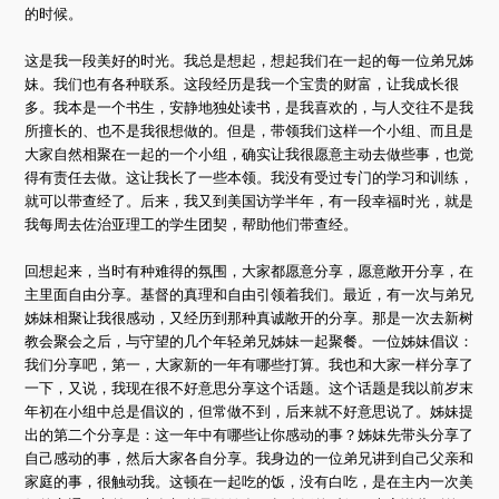
的时候。
这是我一段美好的时光。我总是想起，想起我们在一起的每一位弟兄姊
妹。我们也有各种联系。这段经历是我一个宝贵的财富，让我成长很
多。我本是一个书生，安静地独处读书，是我喜欢的，与人交往不是我
所擅长的、也不是我很想做的。但是，带领我们这样一个小组、而且是
大家自然相聚在一起的一个小组，确实让我很愿意主动去做些事，也觉
得有责任去做。这让我长了一些本领。我没有受过专门的学习和训练，
就可以带查经了。后来，我又到美国访学半年，有一段幸福时光，就是
我每周去佐治亚理工的学生团契，帮助他们带查经。
回想起来，当时有种难得的氛围，大家都愿意分享，愿意敞开分享，在
主里面自由分享。基督的真理和自由引领着我们。最近，有一次与弟兄
姊妹相聚让我很感动，又经历到那种真诚敞开的分享。那是一次去新树
教会聚会之后，与守望的几个年轻弟兄姊妹一起聚餐。一位姊妹倡议：
我们分享吧，第一，大家新的一年有哪些打算。我也和大家一样分享了
一下，又说，我现在很不好意思分享这个话题。这个话题是我以前岁末
年初在小组中总是倡议的，但常做不到，后来就不好意思说了。姊妹提
出的第二个分享是：这一年中有哪些让你感动的事？姊妹先带头分享了
自己感动的事，然后大家各自分享。我身边的一位弟兄讲到自己父亲和
家庭的事，很触动我。这顿在一起吃的饭，没有白吃，是在主内一次美