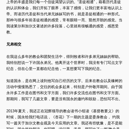
上帝的丰盛是我们每一个信徒渴望认识的。“圣徒相通”，藉着历代圣徒
的认识和体会，我们开拓了眼界，丰富了感情，让我们更丰富地认识上
帝。而读历代圣徒和当代弟兄姊妹写的书，就是圣徒相通的一种形式。
那种与很多年前圣徒相通的感受，常有眼睛一亮、豁然开朗的感觉。当
我读莱尔和加尔文著述的许多段落，心里就有很畅通的感受，感恩受
教。
兄弟相交
在我这么多年的教会和团契生活中，得到牧者和许多弟兄姊妹的帮助。
我特别想说一下许国永弟兄。他离开这个世界时，我没有专门写点文字
纪念，但在心里一直都在纪念他，一直想要写下我的纪念。
知道国永，是在网上读到他写自己经历的文字。后来在教会以及橡树的
活动中慢慢熟悉了，交往的机会多起来，特别是户外敬拜期间。由于国
永许多工作是在图书和文字方面，我们许多交流也在图书和文字方面。
那期间，我写了几篇文章，要是没有国永的邀约和鼓励，恐怕写不出。
2013年夏天，我还正在冠辉领导的教会读书小组读《基督教要义》的
时候，国永给我打电话说，《杏花》下一期的主题是委身教会， 约我
写一篇关于加尔文教会观及今天应用的文章。我还有些犹豫，是不是能