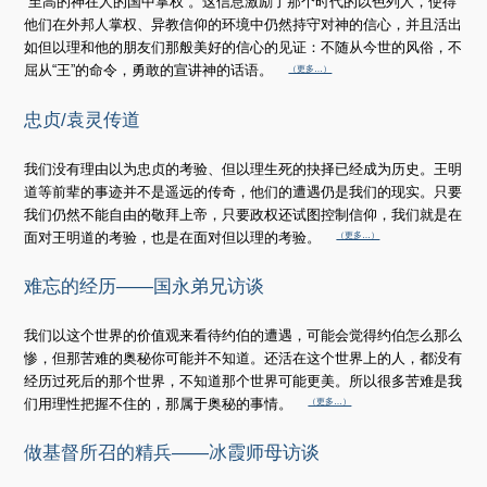
“至高的神在人的国中掌权”。这信息激励了那个时代的以色列人，使得
他们在外邦人掌权、异教信仰的环境中仍然持守对神的信心，并且活出
如但以理和他的朋友们那般美好的信心的见证：不随从今世的风俗，不
屈从“王”的命令，勇敢的宣讲神的话语。
（更多…）
忠贞/袁灵传道
我们没有理由以为忠贞的考验、但以理生死的抉择已经成为历史。王明
道等前辈的事迹并不是遥远的传奇，他们的遭遇仍是我们的现实。只要
我们仍然不能自由的敬拜上帝，只要政权还试图控制信仰，我们就是在
面对王明道的考验，也是在面对但以理的考验。
（更多…）
难忘的经历——国永弟兄访谈
我们以这个世界的价值观来看待约伯的遭遇，可能会觉得约伯怎么那么
惨，但那苦难的奥秘你可能并不知道。还活在这个世界上的人，都没有
经历过死后的那个世界，不知道那个世界可能更美。所以很多苦难是我
们用理性把握不住的，那属于奥秘的事情。
（更多…）
做基督所召的精兵——冰霞师母访谈