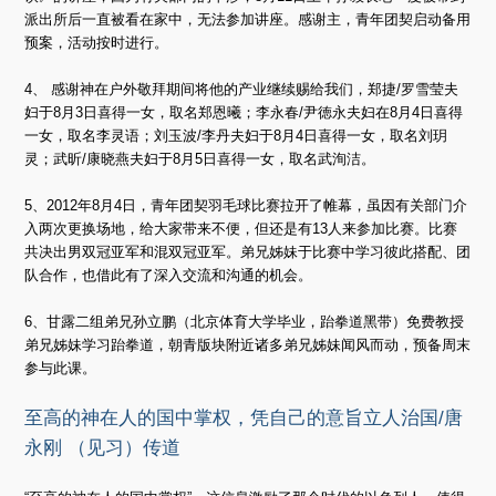
派出所后一直被看在家中，无法参加讲座。感谢主，青年团契启动备用
预案，活动按时进行。
4、 感谢神在户外敬拜期间将他的产业继续赐给我们，郑捷/罗雪莹夫
妇于8月3日喜得一女，取名郑恩曦；李永春/尹徳永夫妇在8月4日喜得
一女，取名李灵语；刘玉波/李丹夫妇于8月4日喜得一女，取名刘玥
灵；武昕/康晓燕夫妇于8月5日喜得一女，取名武洵洁。
5、2012年8月4日，青年团契羽毛球比赛拉开了帷幕，虽因有关部门介
入两次更换场地，给大家带来不便，但还是有13人来参加比赛。比赛
共决出男双冠亚军和混双冠亚军。弟兄姊妹于比赛中学习彼此搭配、团
队合作，也借此有了深入交流和沟通的机会。
6、甘露二组弟兄孙立鹏（北京体育大学毕业，跆拳道黑带）免费教授
弟兄姊妹学习跆拳道，朝青版块附近诸多弟兄姊妹闻风而动，预备周末
参与此课。
至高的神在人的国中掌权，凭自己的意旨立人治国/唐
永刚 （见习）传道