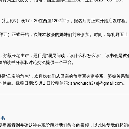
日（礼拜六）晚17：30在西屋1202举行，报名后将正式开始启发课程
礼拜五）正式开始，欢迎本教会的姊妹们前来参加。时间：每礼拜五上
会，孙毅长老主讲，题目是“属灵阅读：读什么和怎么读”。读书会是教
妹的读书分享和讨论交流提供一个平台。
主题是“母亲的角色”，欢迎姊妹们从母亲的角度写夫妻关系、婆媳关系
日期: 5 月1 日投稿信箱: shwchurch3+ej@gmail.com。
会书
要重新看到并确认神在现阶段对我们教会的带领，以此恢复我们起初