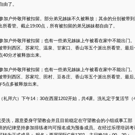
都自由了。
妹因参加户外敬拜被扣留。部分弟兄姊妹不久被释放；其余的分别被带到
所看管。截止19:00点，所有被扣留的弟兄姊妹都自由了。
妹因参加户外敬拜被扣留；也有一些弟兄姊妹上午被看在家中不能出门。
被带到西区、苏家坨、温泉、甘家口、香山等五个派出所看管。最后
点40分才被释放出来。
妹因参加户外敬拜被扣留；也有一些弟兄姊妹上午被看在家中不能出门。
被带到西区、苏家坨、田村、豆各庄、香山等五个派出所看管。最后
午5点多被释放出来。
（礼拜六）下午14：30在西屋1202开始，共4课。洗礼定于复活节（
：已受洗，愿意委身守望教会并且目前稳定在守望教会的小组或事工部
班的纪律坚持参加排练者均可报名成为预备成员。在经过乐理培训考
为正式成员； 报名：西屋国际C座1202，主日晚18：00—20：