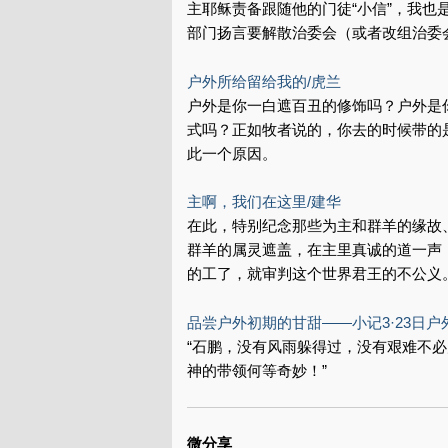
主耶稣责备跟随他的门徒“小信”，我也
部门扬言要解散治委会（或者改组治委
户外所给留给我的/虎兰
户外是你一白遮百丑的修饰吗？户外是
式吗？正如牧者说的，你去的时候带的
此一个原因。
主啊，我们在这里/建华
在此，特别纪念那些为主和群羊的缘故
群羊的属灵遮盖，在主里真诚的道一声
的工了，就审判这个世界君王的不公义
品尝户外初期的甘甜——小记3·23日户
“石鹏，没有风雨躲得过，没有艰难不
神的带领何等奇妙！”
微分享