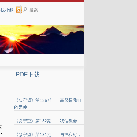
搜索
寻找小组
PDF下载
《@守望》第136期——基督是我们
的元帅
《@守望》第132期——我信教会
位
下
《@守望》第131期——与神和好，