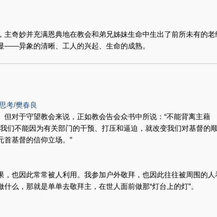
，主奇妙并充满恩典地在教会和弟兄姊妹生命中生出了前所未有的老
显——异象的清晰、工人的兴起、生命的成熟。
思考/樊春良
。但对于守望教会来说，正如教会告会众书中所说：“不能背离主藉
领，我们不能因为有关部门的干预、打压和逼迫，就改变我们对基督的
元首基督的信仰立场。”
果，也因此常常被人利用。我参加户外敬拜，也因此往往被周围的人
做什么，那就是单单去敬拜主，在世人面前做那“灯台上的灯”。