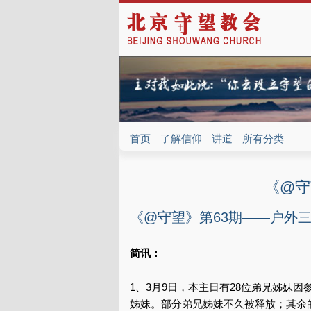
首页
了解信仰
讲道
所有分类
《@守
《@守望》第63期——户外
简讯：
1、3月9日，本主日有28位弟兄姊妹
姊妹。部分弟兄姊妹不久被释放；其余