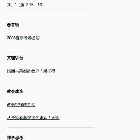
来。”（腓 2:15—16）
卷首语
2008夏季号卷首语
真理讲台
婚姻与离婚的教导 / 斯托得
教会建造
教会纪律的意义
从圣经看基督徒的婚姻 / 天明
神学思考