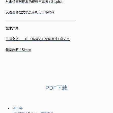
对未婚同居现象的观察与思考 / Stephen
汉语基督教文学思考札记 / 小约翰
艺术广角
田园之恋——由《路得记》想象而来/ 唐佑之
我是岩石 / Simon
PDF下载
2013年