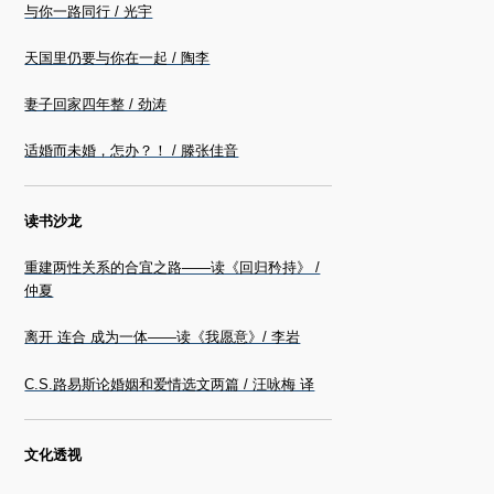
与你一路同行 / 光宇
天国里仍要与你在一起 / 陶李
妻子回家四年整 / 劲涛
适婚而未婚，怎办？！ / 滕张佳音
读书沙龙
重建两性关系的合宜之路——读《回归矜持》 /
仲夏
离开 连合 成为一体——读《我愿意》/ 李岩
C.S.路易斯论婚姻和爱情选文两篇 / 汪咏梅 译
文化透视