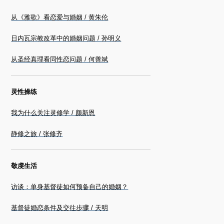
从《雅歌》看恋爱与婚姻 / 黄朱伦
日内瓦宗教改革中的婚姻问题 / 孙明义
从圣经真理看同性恋问题 / 何善斌
灵性操练
我为什么关注灵修学 / 颜新恩
静修之旅 / 张修齐
敬虔生活
访谈：单身基督徒如何预备自己的婚姻？
基督徒婚恋条件及交往步骤 / 天明