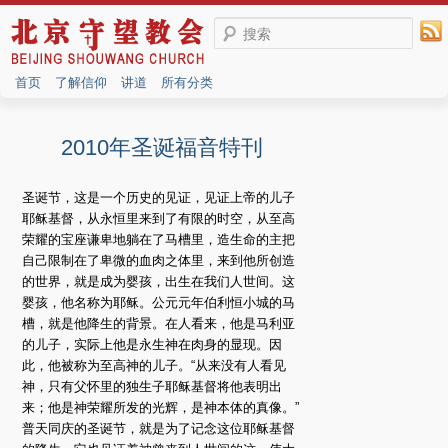
搜索
首页
了解信仰
讲道
所有分类
2010年圣诞福音特刊
圣诞节，这是一个历史的见证，见证上帝的儿子
耶稣基督，从永恒里来到了有限的时空，从至高
荣耀的宝座谦卑地躺在了马槽里，造生命的主把
自己限制在了卑微的血肉之体里，来到他所创造
的世界，就是成为婴孩，出生在我们人世间。这
婴孩，他名称为耶稣。公元元年伯利恒小城的马
槽，就是他降生的背景。在人看来，他是马利亚
的儿子，实际上他是永生神在肉身的显现。因
此，他被称为至高神的儿子。“从来没有人看见
神，只有父怀里的独生子耶稣基督将他表明出
来；他是神荣耀所发的光辉，是神本体的真像。”
普天同庆的圣诞节，就是为了记念这位耶稣基督