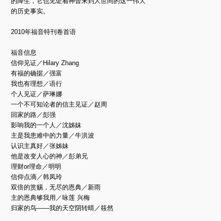
的降生，它也见证着神曾来到人世间的这一伟大
的历史事实。
2010年福音特刊卷首语
福音信息
信仰见证／Hilary Zhang
有福的确据／强富
我也有理想／语行
个人见证／萨琳娜
一个不可知论者的信主见证／赵周
回家的路／彭强
影响我的一个人／沈姊妹
主是我患难中的力量／牛洪波
认识主真好／张姊妹
他是改变人心的神／彭弟兄
理财or理命／明明
信仰点滴／韩凤玲
双倍的赏赐，无尽的恩典／新雨
主的恩典够我用／咏莲 兴梅
归家的鸟——我的天空阴转晴／筱然