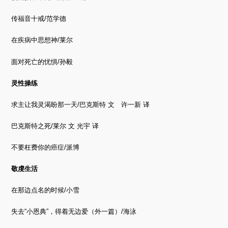
传福音十戒/范学德
在疾病中思想神/莱尔
面对死亡的忧惧/孙毅
灵性操练
求主让我灵渴盼那一天/巴克斯特 文 许一新 译
巴克斯特之死/莱尔 文 光宇 译
不要枉费你的癌症/派博
敬虔生活
在那边点名的时候/小雪
失去“小恩典”，得着无边爱（外一篇）/海泳