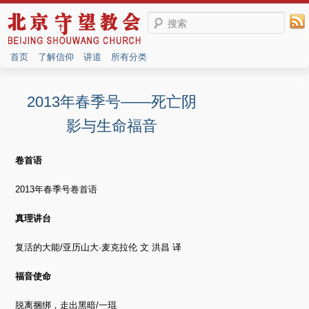
搜索
首页
了解信仰
讲道
所有分类
2013年春季号——死亡阴
影与生命福音
卷首语
2013年春季号卷首语
真理讲台
复活的大能/亚历山大·麦克拉伦 文 洪昌 译
福音使命
脱离捆绑，走出黑暗/一琨