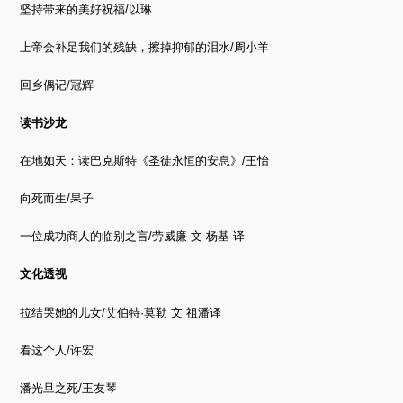
坚持带来的美好祝福/以琳
上帝会补足我们的残缺，擦掉抑郁的泪水/周小羊
回乡偶记/冠辉
读书沙龙
在地如天：读巴克斯特《圣徒永恒的安息》/王怡
向死而生/果子
一位成功商人的临别之言/劳威廉 文 杨基 译
文化透视
拉结哭她的儿女/艾伯特·莫勒 文 祖潘译
看这个人/许宏
潘光旦之死/王友琴