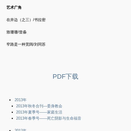
艺术广角
在井边（之三）/书拉密
致珊珊/曾淼
窄路是一种宽阔/刘同苏
PDF下载
2013年
2013年秋冬合刊—委身教会
2013年夏季号——家庭生活
2013年春季号——死亡阴影与生命福音
2012年