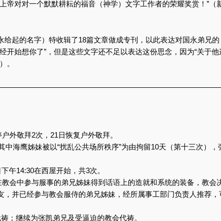
“上帝对对一个默默耕耘的福音（神学）文字工作者的荣耀奖赏！”（
永给起的名字）特收辑了18篇文章做成专刊，以此表达对国永弟兄的
经开始想你了”，但是这些文字还不足以表达这份思念，因为“关于他
）。
——————————————————————————————
停户外敬拜2次，21日恢复户外敬拜。
，其中海鹰姊妹被以“扰乱公共场所秩序”为由拘留10天（第十三次），
下午14:30在西屋开始，共3次。
着在教会中参与服事的弟兄姊妹得到话语上的造就和系统的装备，教会
友，并已经参与教会服侍的弟兄姊妹，经所属事工部门负责人推荐，
代祷；继续为张凯弟兄及受逼迫的教会代祷。