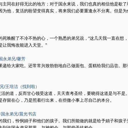
与主同在好得无比的地方；对于国永来说，我们也真的相信他是歇了
因为他，复活的盼望变得真实，将来我们必要重逢永不分离。但是为
的死唤醒了不冷不热的心，一个熟悉的弟兄说，“这几天我一直在想
是让我悔改能进入天堂。”
国永弟兄/馨芳
果递给大家吃。还常常兴致勃勃地自己做面包、蛋糕给我们品尝。那
。
弟兄/王培洁（找到啦）
稣复活的道，反而甘心领受这道，天天查考圣经，要晓得这道是与不是
是存留在心，乃是照着行出来，在些微小事上尽自己的本分。
许国永弟兄/晨光书店
的我们，怜悯娟子和他们的孩子。我们所能做的就是给予娟子和孩子
去到许国永弟兄那里，与神相会，与那些圣徒相会。