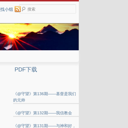
搜索
寻找小组
PDF下载
《@守望》第136期——基督是我们
的元帅
《@守望》第132期——我信教会
《@守望》第131期——与神和好，