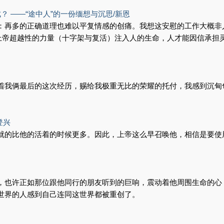
 ——“途中人”的一份缅想与沉思/新恩
：再多的正确道理也难以平复情感的创痛。我想这安慰的工作大概非
有上帝超越性的力量（十字架与复活）注入人的生命，人才能因信承担
着我俩最后的这次经历，赐给我极重无比的荣耀的托付，我感到沉甸
登兴
就的比他的活着的时候更多。因此，上帝这么早召唤他，相信是要使
，也许正如那位跟他同行的朋友听到的巨响，震动着他周围生命的心
世界的人感到自己连同这世界都被重创了。