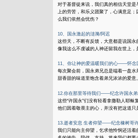
对于基督徒来说，我们真的相信天堂是
上的劳苦，和乐义团聚了，心满意足；
么我们依然会忧伤？
10、国永激起的涟漪/阿迟
这些天，不断有反馈，大意都是说国永
像我这么不虔诚的人神还留我在世上，
11、你让神的爱温暖我们的心——怀念
每次聚会前，国永弟兄总是端着一盘水
甜香甜的味道里饱含着弟兄浓浓的爱意
12.你在那里等待我们——纪念许国永
这些“许国永”们没有轻看拿撒勒人耶
他们因着敬畏主的心，并没有把这道只
13.逝者安息 生者仰望——纪念橡树哥
我们只能向主仰望，乞求他怜悯还活着
多的祷告、陪伴、支持，将来我们都要