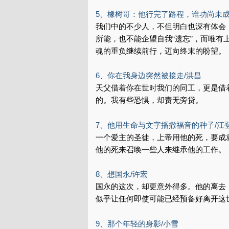
5、橡树哥：他行完了路程，谁功尚未成？
我们中的不少人，不但明白也深有体会
所能，也不能企望自我“遗忘”，而唯
魂的重负继续前行，迈向终末的盼望。
6、你在我身边突然被接走/洪昌
天父借着你在世时我们的同工，更是借
的。我有些恐惧，却责无旁贷。
7、他用生命与文字播撒福音的种子/江
一个爱主的圣徒，上帝用他的死，要成
他的死来召唤一些人来继承他的工作。
8、想国永/许宏
国永的这次，却更意外得多。他的离去
似乎让任何即使可能已经预备好离开这
9、那个年轻的身影/小雪