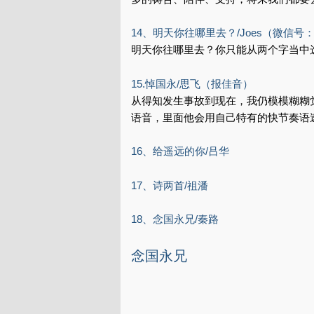
14、明天你往哪里去？/Joes（微信号
明天你往哪里去？你只能从两个字当中
15.悼国永/思飞（报佳音）
从得知发生事故到现在，我仍模模糊糊
语音，里面他会用自己特有的快节奏语
16、给遥远的你/吕华
17、诗两首/祖潘
18、念国永兄/秦路
念国永兄