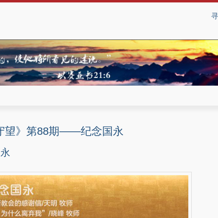
守望》第88期——纪念国永
国永