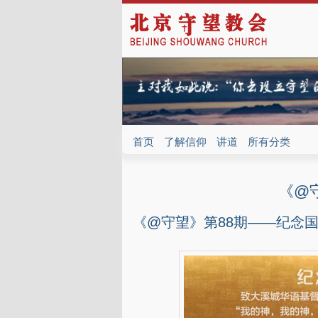
首页
了解信仰
讲道
所有分类
《@
《@守望》第88期——纪念