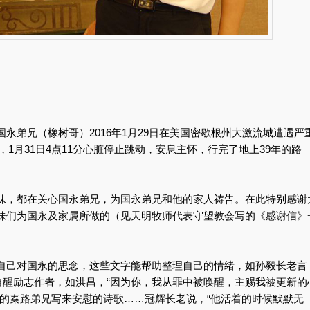
永弟兄（橡树哥）2016年1月29日在美国密歇根州大激流城遭遇严
亡，1月31日4点11分心脏停止跳动，安息主怀，行完了地上39年的路
妹，都在关心国永弟兄，为国永弟兄和他的家人祷告。在此特别感谢
妹们为国永及家属所做的（见天明牧师代表守望教会写的《感谢信》
自己对国永的思念，这些文字能帮助整理自己的情绪，如孙毅长老言
自醒励志作者，如洪昌，“因为你，我从罪中被唤醒，主赐我被更新的
识的秦路弟兄写来安慰的诗歌……冠辉长老说，“他活着的时候默默无