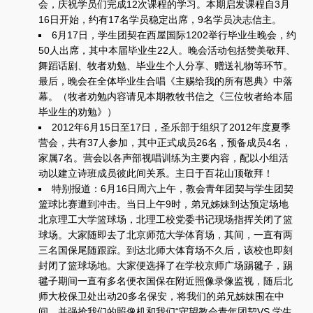
会，庆祝学员们完成12次课程的学习。本期启发课程自3月
16日开始，约有17名学员稳定出席，9名学员决志信主。
6月17日，学生团契在西屋国际1202举行毕业生晚会，约
50人出席，其中本届毕业生22人。晚会活动包括赞美敬拜、
舞蹈话剧、牧者劝勉、毕业生个人分享、赠送礼物等环节。
最后，晚会在全体毕业生合唱《主赐给我的所有恩典》中落
幕。（牧者劝勉内容请见本期教牧书信之《三位牧者给本届
毕业生的劝勉》）
2012年6月15日至17日，圣乐部于组织了2012年度夏季
营会，共有37人参加，其中正式成员26名，预备成员4名，
家属7名。营会以各声部视唱训练为主要内容，配以小组活
动以建立诗班成员彼此间关系。主日于百花山顶敬拜！
特别报道：6月16日周六上午，教会青年团契与学生团契
篮球比赛遭到冲击。当日上午9时，弟兄姊妹到达预定场地
北京理工大学篮球场，北理工校党委书记现场指挥关闭了篮
球场。大家随即去了北京师范大学体育场，其间，一直有两
三名国保尾随跟踪。到达北师大体育场不久后，该校也即刻
封闭了篮球场地。大家便选择了在学校京师广场踢毽子，踢
毽子期间一直有多名便衣国保在附近照像录像监视，随后北
师大校保卫处出动20多名保安，将我们的弟兄姊妹围在中
间，并强抢我们的照像机和我们“守望教会青年团契VS.学生