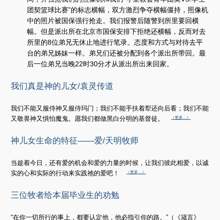
团契篮球比赛”的标志横幅，双方激烈争夺横幅僵持，照像机
中的照片被国保强行抢走。我们报警后随警到所里要回横
幅。但是派出所在北京市国保安排下拒绝还横幅，反而对去
所里的8位弟兄无休止地进行笔录。态度和方式与对待去平
台的弟兄姊妹一样。弟兄们还被分配到各个派出所带回。最
后一位弟兄当晚22时30分才从派出所出来回家。
我们真是神的儿女/袁灵传道
我们不能又服侍神又服侍玛门；我们不能手扶着犁还向后看；我们不能
又敬畏神又惧怕魔鬼。愿我们都做黑白分明的基督徒。
（更多…）
神儿女生命的特征——爱/天明牧师
当趁着今日，还有爱的机会和爱的力量的时候，让我们彼此相爱，以诚
实的心和实际的行动来实践祂的爱吧！
（更多…）
三位牧者给本届毕业生的劝勉
“在你一切所行的事上，都要认定他，他必指引你的路。”（《箴言》