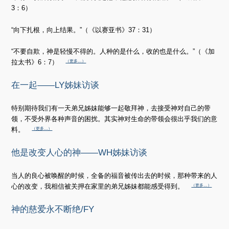
3：6）
“向下扎根，向上结果。”（《以赛亚书》37：31）
“不要自欺，神是轻慢不得的。人种的是什么，收的也是什么。”（《加
拉太书》6：7）
（更多…）
在一起——LY姊妹访谈
特别期待我们有一天弟兄姊妹能够一起敬拜神，去接受神对自己的带
领，不受外界各种声音的困扰。其实神对生命的带领会很出乎我们的意
料。
（更多…）
他是改变人心的神——WH姊妹访谈
当人的良心被唤醒的时候，全备的福音被传出去的时候，那种带来的人
心的改变，我相信被关押在家里的弟兄姊妹都能感受得到。
（更多…）
神的慈爱永不断绝/FY