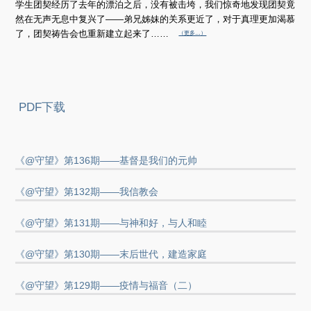
学生团契经历了去年的漂泊之后，没有被击垮，我们惊奇地发现团契竟
然在无声无息中复兴了——弟兄姊妹的关系更近了，对于真理更加渴慕
了，团契祷告会也重新建立起来了……
（更多…）
PDF下载
《@守望》第136期——基督是我们的元帅
《@守望》第132期——我信教会
《@守望》第131期——与神和好，与人和睦
《@守望》第130期——末后世代，建造家庭
《@守望》第129期——疫情与福音（二）