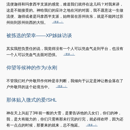
流便迦得和玛拿西半支派的感觉，难道我们就停在这儿吗？对我来讲，
这是不能接受的。神给我们的应许之地在河的对面，我不愿意这一生做
流便、迦得或者是玛拿西半支派，始终留在苏州街东，就是不能跨过苏
州街到苏州街西的大恒。
（更多…）
被拣选的荣幸——XP姊妹访谈
其实我想负责任的说，我觉得没有一个人可以凭血气走到平台，也没有
一个人可以凭血气去面对恐惧。
（更多…）
仰望等候神的作为/永刚
不管我们对户外敬拜作何种是非判断，我倾向于认定是神让教会落在了
户外敬拜的这个处境当中。
（更多…）
那体贴入微式的爱/SHL
神在天上兴起了3年前一般的大雪，是要告诉他的儿女们，你们的神，
我，是大有能力的，你们只需将那未行完的行完，就必得欢呼，因为还
有一点点的时候，那要来的就来，总不拖延。
（更多…）