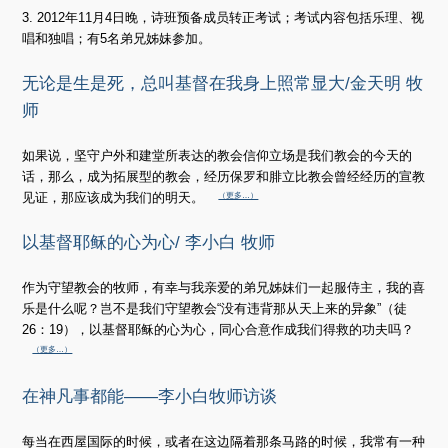
3. 2012年11月4日晚，诗班预备成员转正考试；考试内容包括乐理、视
唱和独唱；有5名弟兄姊妹参加。
无论是生是死，总叫基督在我身上照常显大/金天明 牧
师
如果说，坚守户外和建堂所表达的教会信仰立场是我们教会的今天的
话，那么，成为拓展型的教会，经历保罗和腓立比教会曾经经历的宣教
见证，那应该成为我们的明天。
（更多…）
以基督耶稣的心为心/ 李小白 牧师
作为守望教会的牧师，有幸与我亲爱的弟兄姊妹们一起服侍主，我的喜
乐是什么呢？岂不是我们守望教会“没有违背那从天上来的异象”（徒
26：19），以基督耶稣的心为心，同心合意作成我们得救的功夫吗？
（更多…）
在神凡事都能——李小白牧师访谈
每当在西屋国际的时候，或者在这边隔着那条马路的时候，我常有一种