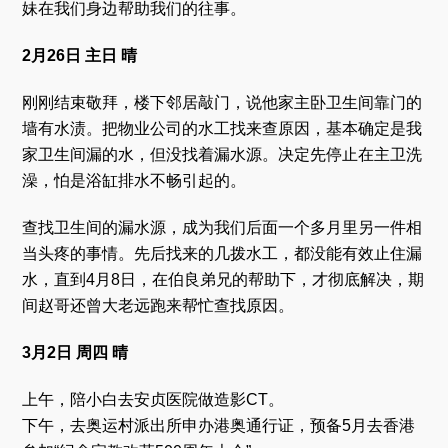
妹在我们身边帮助我们的往事。
2月26日 主日 晴
刚刚结束敬拜，楼下邻居敲门，说他家主卧卫生间靠门的
墙有水渍。把物业公司的水工找来查原因，基本确定是我
家卫生间漏的水，但没找着漏水源。决定先停止在主卫洗
澡，怕是浴缸排水不畅引起的。
查找卫生间的漏水源，成为我们后面一个多月里另一件相
当头疼的事情。先后找来的几拨水工，都没能有效止住漏
水，直到4月8日，在伯良弟兄的帮助下，才彻底解决，期
间赵哥还曾大老远跑来帮忙查找原因。
3月2日 周四 晴
上午，陪小白去安贞医院做造影CT。
下午，去奥运村派出所申办港奥通行证，预备5月去香港