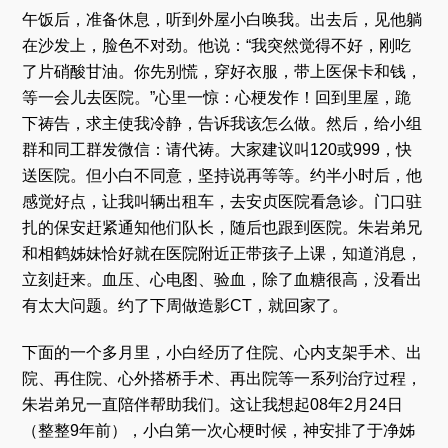
午饭后，准备休息，听到外屋小白唤我。出去后，见他躺
在沙发上，脸色不对劲。他说：“我突然觉得不好，刚吃
了片硝酸甘油。你先别慌，穿好衣服，带上医保卡和钱，
等一会儿去医院。”心里一惊：心梗发作！回到里屋，跪
下祷告，求主使我冷静，告诉我该怎么做。然后，给小组
群和同工群发微信：请代祷。大家建议叫120或999，快
送医院。但小白不同意，坚持说再等等。约半小时后，他
感觉好点，让我叫辆出租车，去安贞医院看急诊。门口驻
扎的保安赶紧通知他们队长，随后也跟到医院。朱岩弟兄
和相鹤姊妹恰好就在医院附近正带孩子上课，知道消息，
立刻赶来。血压、心电图、验血，除了血糖很高，没看出
有太大问题。约了下周做造影CT，就回家了。
下面的一个多月里，小白经历了住院、心内支架手术、出
院、再住院、心外搭桥手术、再出院等一系列治疗过程，
朱岩弟兄一直陪伴帮助我们。这让我想起08年2月24日
（整整9年前），小白第一次心梗时候，神安排了于净姊