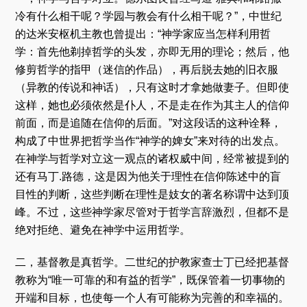
冷有什么相干呢？学园与教会有什么相干呢？”，中世纪
的达米安枢机主教也曾提出：“神学家应当怎样利用哲
学：首先他剃掉哲学的头发，亦即无用的理论；然后，他
修剪哲学的指甲（迷信的作品），再后脱去她的旧衣服
（异教的传说和神话），只有这时才拿她做妻子。但即使
这样，她也必须依然是仆人，不是走在作为其主人的信仰
前面，而是追随在信仰的后面。”对这段话的这种诠释，
构成了中世界把哲学当作“神学的婢女”来对待的出发点。
在神学与哲学对立这一观点的诸权威中间，经常被提到的
还有马丁.路德，这是因为他关于理性在信仰陈述中的盲
目性的判断，这些判断在理性是妓女的著名称谓中达到顶
峰。不过，这些神学家尽管对于哲学言辞激烈，但都不是
绝对拒绝、避免在神学中运用哲学。
二，基督教是真哲学。二世纪的护教家查士丁已经把基督
教称为“唯一可靠的和有益的哲学”，既保管着一切事物的
开端和目标，也使每一个人有可能称为完善的和幸福的。