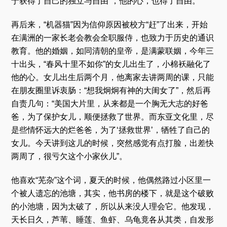
于获得了自己的独立与自由”，他的心，也得了自由。
再后来，“机器猫”因为信仰原因被校方“赶”了出来，开始
在满洲的一家长老会教会全职服侍，也致力于历史的通识
教育。他的婚姻，如同清朝的皇帝，是满蒙联姻，今年三
十出头，“春风十里不如你”的女儿出生了，小棉袄融化了
他的心。女儿出生后两个月，他离家去讲两周的课，只能
在朋友圈里诉衷肠：“想我炯炯有神的大闺女了”，然后再
自责几句：“美国大片里，从来都是一个胸无大志的好爸
爸，为了保护女儿，顺便拯救了世界。而东亚文化里，尽
是些情怀远大的烂爸爸，为了‘拯救世界’，牺牲了自己的
女儿。今天讲到这儿的时候，突然感觉有点打脸，出差快
两周了，很亏欠这个小家伙儿”。
他喜欢“芜杂”这个词，夏天的时候，他偶然路过小区里一
个被人遗忘的池塘，其实，他书房的楼下，就是这个破败
的小池塘，因为太破了，所以从来没人理会它。他发现，
天长日久，芦苇、睡莲、鱼虾、乌龟竟各从其类，自发形