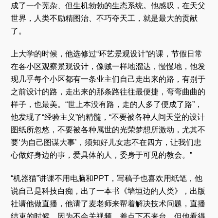
成了一个芜杂、但生机勃勃的生态系统。他感叹，在天父
世界，人类不励精图治、不巧夺天工，就是最大的贡献
了。
上大学的时候，他选修过“环艺景观设计”的课，节假日常
在各小区观察景观设计，像贼一样地溜达，慢慢地，他发
现几乎每个小区都有一条业主们自己走出来的路，有别于
之前设计的路，走出来的那条路往往最便捷，弯弯曲曲的
样子，也最美。“世上本没有路，走的人多了便成了路”，
他发现了“经验主义”的精髓，“不要被各种人间天堂的设计
图纸所忽悠，不要被各种属世的光荣梦想所激动，尤其不
要‘为自己图谋大事’，须知好儿女志不在四方，让我们忠
心做好身边的事，爱具体的人，委身于可见的教会。”
“机器猫”讲课不用电脑和PPT，写稿子也喜欢用纸笔，他
说自己是科技白痴，出了一本书《墙垣边的人类》，出版
社请他做直播，他请了麦老师来帮着解决技术问题，直播
结束的时候，因为不会关视频，差点下不来台。但他看得