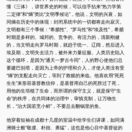
懂《三体》，讲世界史的时候，可以信手拈来“热力学第
二定律”和“熵”类比“文明季候论”，他说，文明的兴衰，如
同熵在历史中的体现：封闭系统中的一切都将走向寂灭。
文明都有三个季候：“希腊性”、“罗马性”和“埃及性”，希腊
时期是多样的、城邦的、竞争的、有活力的，清新刚健
的，当文明走向罗马时期，就趋于统一、辽阔，然后进入
埃及期，文明失去活力，被外来力量征服。人类历史陷入
这个循环，是因为“通天一梦古今同”，人的野心使他们总
要建巴别塔，是因为上帝的护理和介入，才使人类没有受
“熵”的支配走向灭亡，等到了救赎的来临。他喜欢用“死死
生生”来形容基督教信仰，是基督用自己的死胜过了死，
用他的生培植了生命，而所谓的保守主义，就是保守“生
命”的秩序，在共同体的治理中，审慎克制，让万物生
长，“治大国若烹小鲜”，不要总去翻锅里的鱼。
他穿着短袖在成都十几度的室温中给学生们讲课，如同满
洲骑士般“敬虔、朴拙、勇猛”，这也是他心目中基督徒的