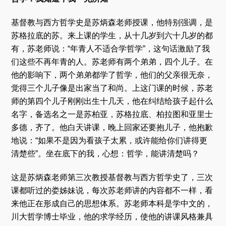
基督教与西方哲学史是苏炳森老师授课，他特别强调，是
苏格拉底的苏。来上课的学生，从十几岁到六十几岁的都
有，苏老师说：“年青人不适合学哲学”，这句话激励了我
们这些不再年青的人。苏老师有两个弟弟，四个儿子。在
他的影响下，两个弟弟都学了哲学，他们的父亲很无奈，
觉得三个儿子像是出家当了和尚。上这门课的时候，苏老
师的第四个儿子刚刚出生十几天，他在纠结给孩子起什么
名字，备选名之一是苏柏亚，苏格拉底、柏拉图和亚里士
多德，齐了。他白天讲课，晚上回家还要抱儿子，他抱歉
地说：“如果不是因为看孩子太累，或许能给你们讲得更
清楚些”。坐在底下的我，心想：哲学，能讲清楚吗？
这是苏炳森老师第三次教授基督教与西方哲学史了，三次
课都听过的娄姊妹说，每次苏老师讲的内容都不一样，看
来他正在形成自己的思想体系。苏老师本科是学中文的，
川大哲学博士毕业，他的求学经历，使他的讲课风格兼具