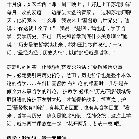
十月份，又来华西上课，周三晚上，正好赶上了苏老师家
每月一次的爱筵，一边品尝大盆的冒菜，一边和苏老师聊
天，他问我来上什么课，我说来上“基督教与世界史”，他
说：“你这就上全了！”，我说：“是啊，我也想，学了哲
学，要学历史。不过，历史和哲学到底什么关系啊？”他
说：“历史是把哲学演出来，我和王怡牧师总结了一句
话，‘圣经为经，历史为纬’，以前的经就是哲学。”
苏老师的回答，让我想到范泰尔的话：“要解释历史事
件，必定要引用历史哲学。然而，历史哲学也是整个本体
论的哲学……在辩护基督教‘有神论’的根基时，几乎是在
倾全力从事哲学的辩论。‘护教学’必须在‘历史证据’领域得
胜挺进的掩护下发射大炮，才能保护战果。简言之，护
卫‘基督教有神论’，有其历史层面，也有其哲学层面。”看
来，哲学与历史，确实是彼此相依，经纬交织，这次上学
记，就把两堂课放在一起，“花开两朵，各表一枝”吧。
哲学：我知道，我一无所知