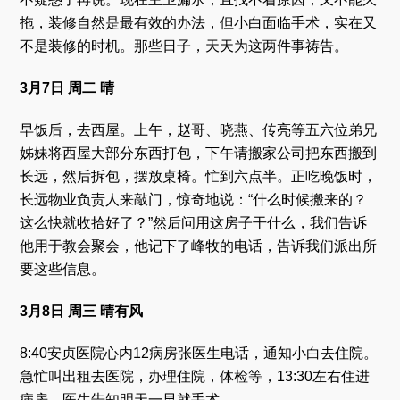
拖，装修自然是最有效的办法，但小白面临手术，实在又
不是装修的时机。那些日子，天天为这两件事祷告。
3月7日 周二 晴
早饭后，去西屋。上午，赵哥、晓燕、传亮等五六位弟兄
姊妹将西屋大部分东西打包，下午请搬家公司把东西搬到
长远，然后拆包，摆放桌椅。忙到六点半。正吃晚饭时，
长远物业负责人来敲门，惊奇地说：“什么时候搬来的？
这么快就收拾好了？”然后问用这房子干什么，我们告诉
他用于教会聚会，他记下了峰牧的电话，告诉我们派出所
要这些信息。
3月8日 周三 晴有风
8:40安贞医院心内12病房张医生电话，通知小白去住院。
急忙叫出租去医院，办理住院，体检等，13:30左右住进
病房。医生告知明天一早就手术。