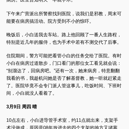
下午来广营派出所警察找到医院，说我们是邪教，周末可
能要在病房搞活动。院方受到不小的惊吓。
晚饭后，小白送我去车站。路上他回顾了一番人生路程，
特别是近几年的服侍，也为手术中若有不测交代了后事。
住院期间，警方可能把看管小白的任务交给了医院。有时
小白在病房过道散步，门口看门的那位女工看见就会说：
“别溜达了，回病房吧。”还有一次，她来病房，特意翻翻
我看的书，我趁机问她是否了解基督教，她一听就赶紧走
了。医院毕竟不会专门派人管这事儿，吃饭时间、下班时
间，小白就没人看着了。
3月9日 周四 晴
10点左右，小白进导管手术室，约11点就出来，支架手
术没做成，原因是08年放进去的四个支架的地方又堵塞