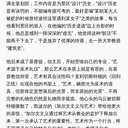
调去策划部，工作内容是为景区“设计”历史，“设计”历史
是有诀窍的，不能编有据可考的，最好是编“某朝某大人
被贬的时候曾经途径这里遇到某女子”之类的故事，每当
他看到景区的游人，在他编的“历史遗迹”边上合影的时
候，他总是感到一阵深深的“虚无”，他觉得这种“脏活”不
能再干下去了，于是放弃了优厚的待遇，去一所大学教授
“建筑史”。
他后来成了基督徒，信主后，开始苦恼自己的专业，“艺
术源于巫术礼仪”，那么艺术在本质上就是有罪的，在基
督教信仰里，艺术有其合法性吗？直到切斯特顿的《回到
正统》出现在他的书架上，“艺术，确曾沦为巫术的道
具，但那肯定是堕落后的光景，而非原始的光景”，不再
完整的礼物也仍然是礼物而非瘟疫。他心头的乌云被切斯
特顿驱散了，凯波尔的《加尔文主义与艺术》带给他更大
的喜悦，“加尔文主义通过将艺术从教会的监护下释放出
来，第一次承认了艺术的重要性。艺术作为一个行当，终