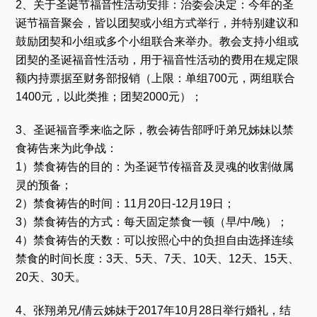
2、关于圣诞节福音性活动安排：治委会决定：今年的圣
诞节福音聚会，皆以团契或小组方式举行，并特别建议和
鼓励团契和小组或多个小组联合来举办。教会支持小组或
团契的圣诞福音性活动，用于福音性活动的费用在规定限
额内持票据至财务部报销（上限：单组700元，两组联合
1400元，以此类推；团契2000元）；
3、圣诞福音季来临之际，教会祷告部呼吁弟兄姊妹以禁
食祷告来为此争战：
1）禁食祷告的目的：为圣诞节传福音及灵魂的收割做属
灵的预备；
2）禁食祷告的时间：11月20日-12月19日；
3）禁食祷告的方式：每天固定禁食一顿（早/中/晚）；
4）禁食祷告的天数：可以按照心中的负担自由选择连续
禁食的时间长度：3天、5天、7天、10天、12天、15天、
20天、30天。
4、张翔弟兄/倩云姊妹于2017年10月28日举行婚礼，结