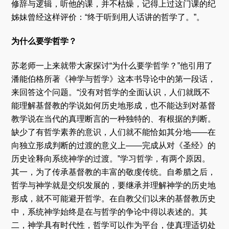
修辞与逻辑，听他的课，并不枯燥，记得上过这门课的纪
姊妹曾经这样评价：“终于听到用人话讲的哲学了。”。
为什么要学哲学？
苏老师一上来就带大家探讨“为什么要学哲学？”他引用了
潘能伯格所著《神学与哲学》这本书导论中的第一段话，
来回答这个问题。“没有对哲学的全面认识，人们就既不
能理解基督教的学说如何历史地形成，也不能达到对基督
教学说在当代的真理断言的一种独特的、有根据的判断。
缺少了有哲学素养的意识，人们就不能恰如其分地——在
向独立形成判断的过渡的意义上——完成从对《圣经》的
历史诠释向系统神学的过渡。”学习哲学，有两个原因。
其一，为了传承基督教的丰富的敬虔传统。自希腊之后，
哲学与神学就是交织发展的，要继承并理解神学的历史地
形成，就不可能避开哲学。在自教父们以来的基督教历史
中，系统神学始终是在与哲学的争论中得以表述的。其
二，神学具有时代性，哲学可以作为平台，使真理适切处