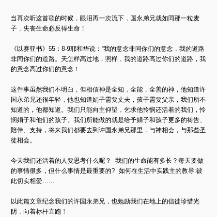
当再次听这首歌的时候，眼泪再一次流下，国永弟兄就如同那一粒麦
子，失丧生命必反得生命！
《以赛亚书》55：8-9耶和华说：“我的意念非同你们的意念，我的道路
非同你们的道路。天怎样高过地，照样，我的道路高过你们的道路，我
的意念高过你们的意念！
这件事虽然我们不明白，但相信神是全知，全能，全善的神，他知道许
国永弟兄还很年轻，他也知道娟子需要丈夫，孩子需要父亲，我们所不
知道的，他都知道。我们只能向主仰望，乞求他怜悯还活着的我们，怜
悯娟子和他们的孩子。我们所能做的就是给予娟子和孩子更多的祷告、
陪伴、支持，将来我们都要去到许国永弟兄那里，与神相会，与那些圣
徒相会。
今天我们还活着的人要思考什么呢？ 我们的生命能有多长？每天要做
的事情很多，但什么事情是最重要的? 如何在生活中实践主的教导:彼
此切实相爱……
以此篇文章纪念我们的许国永弟兄，也勉励我们在地上的信徒珍惜光
阴，向着标杆直跑！