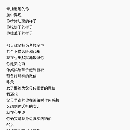
牵挂遥远的你
脑中浮现
你啃烤红薯的样子
你吃饼干的样子
你嗑瓜子的样子
那天你坚持为考拉发声
甚至不惜风险和代价
我在心里默默地敬佩你
你赴美之前
像妈妈给孩子赶制新衣
预备好所有的微信
昨天
发了那篇为父母传福音的微信
我还想
父母早逝的你在编辑时作何感想
又想到你夭折的女儿
就在心里说
你确实是我身边真实的约伯
然后