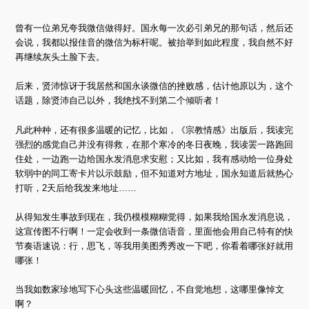
曾有一位弟兄夸我微信做得好。国永每一次必引弟兄的那句话，然后还
会说，我都以报佳音的微信为标杆呢。被抬举到如此程度，我自然不好
再继续灰头土脸下去。
后来，贤沛惊讶于我居然和国永谈微信的挫败感，估计他原以为，这个
话题，除贤沛自己以外，我绝找不到第二个倾听者！
凡此种种，还有很多温暖的记忆，比如，《宗教情感》出版后，我读完
强烈的感觉自己并没有得救，在那个寒冷的冬日夜晚，我读罢一路跑回
住处，一边跑一边给国永发消息求安慰；又比如，我有感动给一位身处
软弱中的同工寄卡片以示鼓励，但不知道对方地址，国永知道后就热心
打听，2天后给我发来地址……
从得知发生事故到现在，我仍模模糊糊觉得，如果我给国永发消息说，
这宣传图不行啊！一定会收到一条微信语音，里面他会用自己特有的快
节奏语速说：行，思飞，等我用美图秀秀改一下吧，你看着哪张好就用
哪张！
当我如数家珍地写下心头这些温暖回忆，不自觉地想，这哪里像悼文
啊？