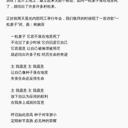
洒在了这片土地上，建立起来无数个教会。如同一粒麦子落在地里死
了，就结出了许多许多籽粒来。
正好前两天晨光内部同工举行年会，我们敬拜的时候唱了一首诗歌“一
粒麦子”词、曲：林婉容
一粒麦子 它若不落在地里死了
不论过了多少时候 它仍旧是它自己
它若愿意 让自己被掩埋被用尽
就必结出许多子粒 经历生命的奇迹
主 我愿意 主 我愿意
让自己像种子落在地里
失丧生命必反得生命
主 我愿意 主 我愿意
放下自以为应得的权利
在我身上成就祢旨意
呼召如此崇高 种子何等渺小
定睛标竿直跑 必见神的荣耀