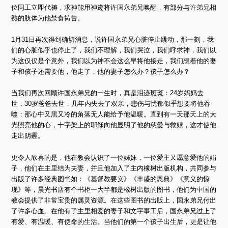
位同工立即代祷，求神能用神迹将许国永弟兄唤醒，有部分与许弟兄相
熟的肢体为他禁食祷告。
1月31日再次得到确切消息，说许国永弟兄心脏停止跳动，那一刻，我
们的心脏似乎也停止了，我们不理解，我们哭泣，我们呼求神，我们以
为这仅仅是个意外，我们以为神不会这么早将他接走，我们想着他的妻
子和孩子还需要他，他走了，他的妻子怎么办？孩子怎么办？
当我们再次回顾许国永弟兄的一生时，真是泪迹斑斑：24岁妈妈去
世，30岁爸爸去世，几年内失去了双亲，悲伤与忧郁似乎想要将他吞
噬；那心中又黑又冷的角落无人能给予他温暖。直到有一天那天上的大
光照亮他的心，十字架上的耶稣向他显明了他的慈爱与救赎，这才使他
走出阴霾。
更令人欣喜的是，他在教会认识了一位姊妹，一位爱主又愿意爱他的娟
子，他们在主里结为夫妻，并且他加入了主内橡树出版机构，共同参与
出版了许多经典图书如：《基督教要义》《丰盛的恩典》《意义的惊
现》等，晨光书店有个书柜一大半都是橡树出版的图书，他们为中国的
教会提供了非常宝贵的属灵资源。在这些图书的出版上，国永弟兄付出
了许多心血。在他有了主里相爱的妻子和文字事工后，国永弟兄过上了
有爱、有温暖、有使命的生活。当他们的第一个孩子出生后，更是让他