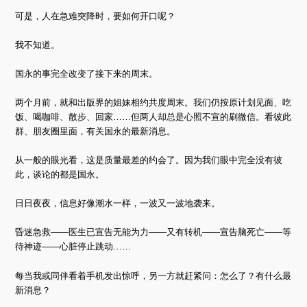
可是，人在急难突降时，要如何开口呢？
我不知道。
国永的事完全改变了接下来的周末。
两个月前，就和出版界的姐妹相约共度周末。我们仍按原计划见面、吃
饭、喝咖啡、散步、回家……但两人却总是心照不宣的刷微信。看彼此
群、朋友圈里面，有关国永的最新消息。
从一般的眼光看，这是质量最差的约会了。因为我们眼中完全没有彼
此，谈论的都是国永。
日日夜夜，信息好像潮水一样，一波又一波地袭来。
昏迷急救——医生已宣告无能为力——又有转机——宣告脑死亡——等
待神迹——心脏停止跳动……
每当我或同伴看着手机发出惊呼，另一方就赶紧问：怎么了？有什么最
新消息？