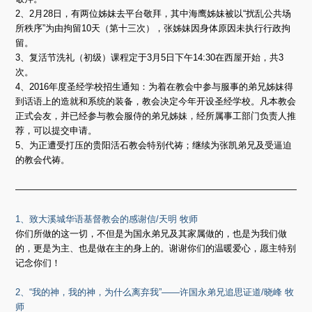
2、2月28日，有两位姊妹去平台敬拜，其中海鹰姊妹被以“扰乱公共场
所秩序”为由拘留10天（第十三次），张姊妹因身体原因未执行行政拘
留。
3、复活节洗礼（初级）课程定于3月5日下午14:30在西屋开始，共3
次。
4、2016年度圣经学校招生通知：为着在教会中参与服事的弟兄姊妹得
到话语上的造就和系统的装备，教会决定今年开设圣经学校。凡本教会
正式会友，并已经参与教会服侍的弟兄姊妹，经所属事工部门负责人推
荐，可以提交申请。
5、为正遭受打压的贵阳活石教会特别代祷；继续为张凯弟兄及受逼迫
的教会代祷。
————————————————————————————————
1、致大溪城华语基督教会的感谢信/天明 牧师
你们所做的这一切，不但是为国永弟兄及其家属做的，也是为我们做
的，更是为主、也是做在主的身上的。谢谢你们的温暖爱心，愿主特别
记念你们！
2、“我的神，我的神，为什么离弃我”——许国永弟兄追思证道/晓峰 牧
师