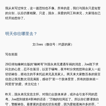
我从未写过悼文，这一篇恐怕也不像。所幸的是，我们与国永只是短暂
的分别，以后仍要相聚。只是，国永，亲爱的同工和弟兄，大家现在已
经开始想你了。
明天你往哪里去？
文/Joes（微信号：约瑟的家）
写在前面
29日得知橡树出版的“橡树哥”许国永弟兄遭遇车祸的消息，Joe跪下求
问主的心意，忍不住落泪，以至于嚎啕，夜半时分突然想和众家人一起
切切祷告，摇动主的手来托起弟兄及其家人。两天来大家数百条的留言
信息让我无数次泪流满面，感动于“若一个肢体受苦，所有的肢体就一
同受苦”的爱。求主纪念！
昨天，国永弟兄安息主怀。对我们众肢体来讲，或许会引发不同的思
考。Joe想到彼前4章神的话语：“万物的结局近了。所以你们要谨慎自
守，警醒祷告。最要紧的是彼此切实相爱，因为爱能遮掩许多的罪。”