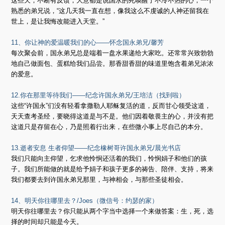
这些天，不断有反馈，大意都是说国永的死唤醒了不冷不热的心，一个
熟悉的弟兄说，“这几天我一直在想，像我这么不虔诚的人神还留我在
世上，是让我悔改能进入天堂。”
11、你让神的爱温暖我们的心——怀念国永弟兄/馨芳
每次聚会前，国永弟兄总是端着一盘水果递给大家吃。还常常兴致勃勃
地自己做面包、蛋糕给我们品尝。那香甜香甜的味道里饱含着弟兄浓浓
的爱意。
12.你在那里等待我们——纪念许国永弟兄/王培洁（找到啦）
这些“许国永”们没有轻看拿撒勒人耶稣复活的道，反而甘心领受这道，
天天查考圣经，要晓得这道是与不是。他们因着敬畏主的心，并没有把
这道只是存留在心，乃是照着行出来，在些微小事上尽自己的本分。
13.逝者安息 生者仰望——纪念橡树哥许国永弟兄/晨光书店
我们只能向主仰望，乞求他怜悯还活着的我们，怜悯娟子和他们的孩
子。我们所能做的就是给予娟子和孩子更多的祷告、陪伴、支持，将来
我们都要去到许国永弟兄那里，与神相会，与那些圣徒相会。
14、明天你往哪里去？/Joes（微信号：约瑟的家）
明天你往哪里去？你只能从两个字当中选择一个来做答案：生，死，选
择的时间却只能是今天。