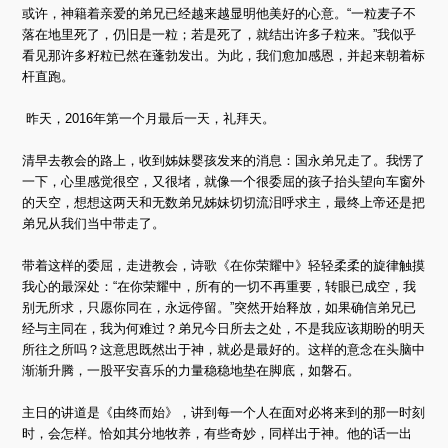
或许，神籍着亲爱的弟兄已经越来越显明他美好的心意。“一粒麦子不
落在地里死了，仍旧是一粒；若是死了，就结出许多子粒来。”我似乎
看见那许多籽粒已然在蓬勃发出。为此，我们愈加感恩，并起来朝着标
杆直跑。
昨天，2016年第一个月最后一天，礼拜天。
清早去教会的路上，收到姊妹婴孩发来的消息：国永弟兄走了。我愣了
一下，心里感觉很空，又很堵，就像一个很委屈的孩子抬头望向车窗外
的天空，想想这两天和无数弟兄姊妹切切流泪呼求主，最终上帝还是把
弟兄从我们当中带走了。
带着这样的委屈，走进教会，诗歌《在你荣耀中》轻轻柔柔的旋律触摸
我心的最深处：“在你荣耀中，所有的一切不再重要，转眼已成空，我
别无所求，只愿你同在，永远停留。”突然开始释放，如果确信弟兄已
经与主同在，我为何难过？弟兄今日所去之处，不是我应该期盼的明天
所往之所吗？这意思既然出于神，就必是最好的。这样的意念在头脑中
渐渐升腾，一股平安喜乐的力量稳稳地垫在脚底，如磐石。
主日的讲道是《由终而始》，讲到每一个人在面对必将来到的那一时刻
时，会怎样。恰如其分地牧养，有些奇妙，同样出于神。他的话一出