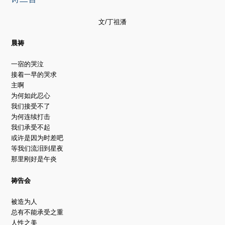
文/丁祖潘
晨祷
一宿的哭泣
接着一早的哭求
主啊
为何如此忍心
我们接受不了
为何连续打击
我们承受不起
或许是因为时差吧
等我们流泪到星夜
那里刚好是午炎
祷告会
被造为人
总有不能承受之重
人性之美