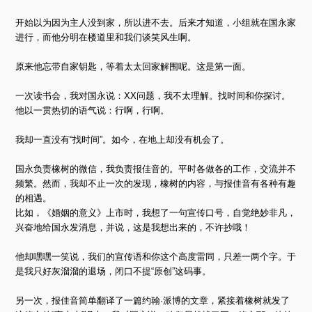
开始以为因为主人没到家，所以进不去。后来才知道，小组就在国永家
进行，而他分明在楼道里和我们谈笑风生啊。
原来他忘带自家钥匙，等着太太回家解围呢。这是第一面。
一次读书会，我对国永说：XX问题，我不太理解。找时间和你探讨。
他以一贯热切的语气说：行啊，行啊。
我却一直没有“找时间”。如今，在地上却没有机会了。
国永负责橡树的微信，我负责报佳音的。平时各做各的工作，交流并不
频繁。然而，我却不止一次的发现，橡树的内容，与报佳音有各种有趣
的相遇。
比如，《婚姻的意义》上市时，我想了一句宣传口号，自觉绝妙非凡，
兴奋地给国永发消息，并说，这是我想出来的，不许抄哦！
他却嘿嘿一笑说，我们的宣传语和你这个高度雷同，只差一两个字。于
是我只好灰溜溜的退场，闭口不提“原创”这码事。
另一次，报佳音简单翻译了一篇约翰·派博的文章，紧接着橡树就发了