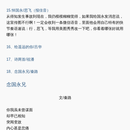
15.悼国永/思飞（报佳音）
从得知发生事故到现在，我仍模模糊糊觉得，如果我给国永发消息说，
这宣传图不行啊！一定会收到一条微信语音，里面他会用自己特有的快
节奏语速说：行，思飞，等我用美图秀秀改一下吧，你看着哪张好就用
哪张！
16、给遥远的你/吕华
17、诗两首/祖潘
18、念国永兄/秦路
念国永兄
文/秦路
你我虽未曾谋面
却早已相知
突闻变故
内心甚是悲痛