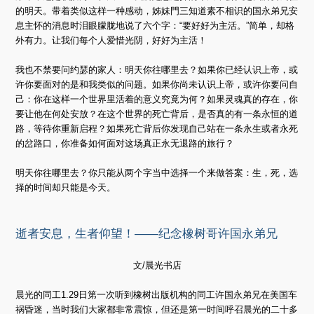
的明天。带着类似这样一种感动，姊妹門三知道素不相识的国永弟兄安
息主怀的消息时泪眼朦胧地说了六个字：“要好好为主活。”简单，却格
外有力。让我们每个人爱惜光阴，好好为主活！
我也不禁要问约瑟的家人：明天你往哪里去？如果你已经认识上帝，或
许你要面对的是和我类似的问题。如果你尚未认识上帝，或许你要问自
己：你在这样一个世界里活着的意义究竟为何？如果灵魂真的存在，你
要让他在何处安放？在这个世界的死亡背后，是否真的有一条永恒的道
路，等待你重新启程？如果死亡背后你发现自己站在一条永生或者永死
的岔路口，你准备如何面对这场真正永无退路的旅行？
明天你往哪里去？你只能从两个字当中选择一个来做答案：生，死，选
择的时间却只能是今天。
逝者安息，生者仰望！——纪念橡树哥许国永弟兄
文/晨光书店
晨光的同工1.29日第一次听到橡树出版机构的同工许国永弟兄在美国车
祸昏迷，当时我们大家都非常震惊，但还是第一时间呼召晨光的二十多