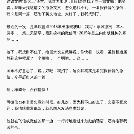
这篇文的“高大上”译本。我对国永说，咱们居然找了同一篇文耶！他笑
说，我昨天找这篇文的原版英文，怎么也找不到。一看报佳音的微信，
咦？是同一篇，还附了英文地址。太好了，替我找到了。
最近的一次，是年底盘点2015年出版现状时，我写：寒风凛冽，草木
凋零……第二天清早，看到橡树的微信写: 2015年是主内出版机构的寒
冬……
这下，我按耐不住了。给国永发去截屏说，你快看，快看，圣徒相通居
然到这种程度？一个暗喻，一个明喻……这……
国永不好意思了，说，好吧，我招了，这次我确实是看完报佳音的微
信，今早赶出来的一篇……
哈，橡树哥，合作愉快！
写微信也有非常失意的时候。好几次，因为想不出好点子，文章不受欢
迎，我情绪非常低落，就给国永发消息求鼓励。
他就在飞信或微信的那一边，一行行地发过来鼓励的话语，还有推荐我
读的书。