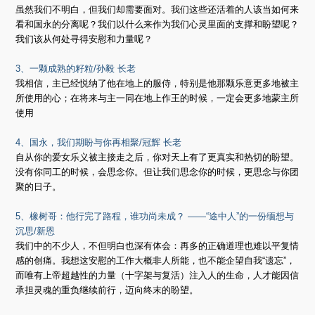
虽然我们不明白，但我们却需要面对。我们这些还活着的人该当如何来
看和国永的分离呢？我们以什么来作为我们心灵里面的支撑和盼望呢？
我们该从何处寻得安慰和力量呢？
3、一颗成熟的籽粒/孙毅 长老
我相信，主已经悦纳了他在地上的服侍，特别是他那颗乐意更多地被主
所使用的心；在将来与主一同在地上作王的时候，一定会更多地蒙主所
使用
4、国永，我们期盼与你再相聚/冠辉 长老
自从你的爱女乐义被主接走之后，你对天上有了更真实和热切的盼望。
没有你同工的时候，会思念你。但让我们思念你的时候，更思念与你团
聚的日子。
5、橡树哥：他行完了路程，谁功尚未成？ ——“途中人”的一份缅想与
沉思/新恩
我们中的不少人，不但明白也深有体会：再多的正确道理也难以平复情
感的创痛。我想这安慰的工作大概非人所能，也不能企望自我“遗忘”，
而唯有上帝超越性的力量（十字架与复活）注入人的生命，人才能因信
承担灵魂的重负继续前行，迈向终末的盼望。