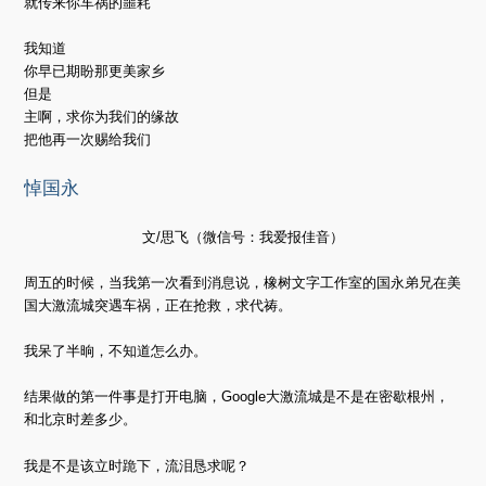
就传来你车祸的噩耗
我知道
你早已期盼那更美家乡
但是
主啊，求你为我们的缘故
把他再一次赐给我们
悼国永
文/思飞（微信号：我爱报佳音）
周五的时候，当我第一次看到消息说，橡树文字工作室的国永弟兄在美
国大激流城突遇车祸，正在抢救，求代祷。
我呆了半晌，不知道怎么办。
结果做的第一件事是打开电脑，Google大激流城是不是在密歇根州，
和北京时差多少。
我是不是该立时跪下，流泪恳求呢？