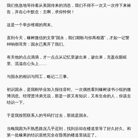
我们焦急地等待着从美国传来的消息，我们不得不一次又一次停下来祷
告，并在心中默念：主啊，求你怜悯！
这是一个举步维艰的周末。
直到今天，橡树微信的文章“国永，我们期盼与你再相遇”，才如一记警
钟响彻耳旁：国永已离开了我们。
有关他的点点滴滴，才一点点从记忆里渗出来，渗出来，充盈在眼眶
里、流溢在心头上……
与国永的相识与同工，略记二三事。
初识国永，是我刚毕业加入报佳音时。一次偶然看到橡树读书小组的微
博消息。经理贤沛弟兄说，那是一群又有知识，又有生命的人，你该去
结识一下。
于是我按照联系人的号码打过去，那就是国永。
当晚我因为不熟悉路况几乎迟到，找到后却在楼道里等了好久好久。和
第一批橡果的结识居然完全在昏黑的楼道里搞定了。