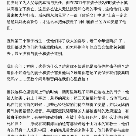
们尝到了为人父母的幸福与责任。但在2011年在孩子快2岁时孩子不慎
从高楼坠下身亡。这是多么让人无法接受和心痛的事情，这给他们夫妻
带来极大的打击。后来国永弟兄写了一篇《致乐义》中说:“上帝一定比
爸爸妈妈更喜欢你，才这么早把你接走了”神用他自己的方式安慰了他
们。
直到第二个孩子出生，使他们得了极大的喜乐，老二今年也两岁 了，
我们都以为他们的伤痛就此结束，但怎料到今年他自己会如此匆匆而
去，甚至没有与妻子和孩子道别。
我们会问：神啊，这是为什么？难道你不知道他是服侍你的孩子吗？难
道你不知道他的妻子和孩子需要他吗？难道你忘记了要保护我们脱离凶
恶吗？……无数个问号和责问在我们心里盘旋！
当我这样心里责问上帝的时候，脑海里浮现了耶稣在这地上的日子：他
被人陷害，钉上十字架，羞辱的死去；第三天荣耀的复活，当他再次出
现在门徒面前的时候，那些已经绝望的门徒立刻得了安慰，并以无比的
勇气传扬基督的福音。早期那些跟随耶稣的人都被当时的政府逼迫，有
被狮子吃掉的，有被拦腰砍掉的，有被十字架钉死的，是什么让他们视
死如归？……浮现在我脑海里的还有那些跨越千山万水的宣教士，他们
有的只身一人来到中国，有的拖儿带女的来到中国，他们将青春与生命