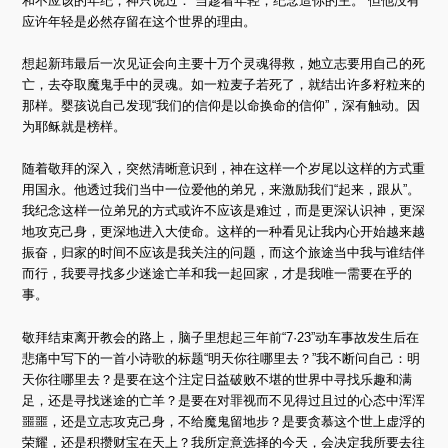
和不应该的年纪，神只说过：“当趁着年轻，纪念造你的主。”但他没有
应许年轻是必然存留在这个世界的理由。
想起新玮最后一次见证会向主要十万个灵魂得救，她立志要用自己的死
亡，去夺取魔鬼手中的灵魂。如一粒麦子若死了，就结出许多籽粒来的
那样。婴孩说自己发现“我们的信仰是以命换命的信仰”，深有触动。因
为耶稣就是榜样。
随着敬拜的深入，突然清晰意识到，神在这样一个岁尾以这样的方式重
用国永。他透过我们当中一位爱他的弟兄，来激励我们“起来，跟从”。
我纪念这样一位弟兄的方式或许不应该是难过，而是更深认识神，更深
地攻克己身，更深地进入大使命。这样的一种看见让我内心开始越来越
振奋，归家的时间不应该是我关注的问题，而这个旅途当中我与谁结伴
而行，我要寻找多少迷途亡羊和我一起回家，才是我唯一需要在乎的
事。
敬拜结束离开教会的路上，脑子里想起三年前“7·23”动车事故发生后在
悲痛中写下的一首小诗歌的标题“明天你往哪里去？”我不断问自己：明
天你往哪里去？是要在这个注定日益破败不堪的世界中寻找乐趣和满
足，还是寻找迷途的亡羊？是要在对罪视而不见得过且过的心态中浑浑
噩噩，还是立志攻克己身，不给魔鬼留地步？是要贪慕这个世上虚浮的
荣耀，还是积攒财宝在天上？我所定意选择的今天，会决定我所要去往