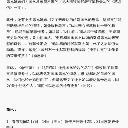
弟兄姊妹们为国永及家属所做的（见天明牧师代表守望教会写的《感谢
信》一文）。
此外，还有不少弟兄姊妹用文字来表达自己对国永的思念，这些文字能
帮助整理自己的情绪，如孙毅长老言：“写出来心里就得到一些的释
放”；也能自醒励志作者，如洪昌，“因为你，我从罪中被唤醒，主赐我
被更新的心志，要为他而活。”更有和国永素不认识的秦路弟兄写来安
慰的诗歌……冠辉长老说，“他活着的时候默默无闻，死了之后却惊天
动地。或许，这是“上帝对对一个默默耕耘的福音（神学）文字工作者
的荣耀奖赏！”（新恩语）
在此，《@守望》（《@守望》还是国永给起的名字）特收辑了18篇
文章做成专刊，以此表达对国永弟兄的悼念，思飞姊妹说“亲爱的国
永，我们已经开始想你了”，但是这些文字还不足以表达这份思念，因
为“关于他这个人，我们可以思念的还有更多”（阿迟）。
————————————————————————————————
简讯：
1、春节期间2月7日、14日（主日）暂停户外敬拜2次，21日恢复户外
敬拜。