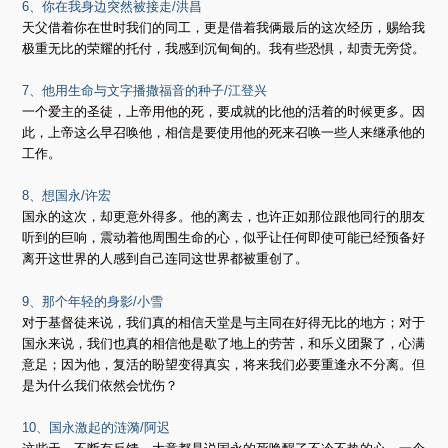
6、你在我身边突然被接走/洪昌
天父借着你在世时我们的同工，更是借着我俩最后的这次经历，赐给我
极重无比的荣耀的托付，我感到沉甸甸的。我有些恐惧，却责无旁贷。
7、他用生命与文字播撒福音的种子/江登兴
一个爱主的圣徒，上帝用他的死，要成就的比他的活着的时候更多。因
此，上帝这么早召唤他，相信是要使用他的死来召唤一些人来继承他的
工作。
8、想国永/许宏
国永的这次，却更意外得多。他的离去，也许正如那位跟他同行的朋友
听到的巨响，震动着他周围生命的心，似乎让任何即使可能已经预备好
离开这世界的人感到自己连同这世界都被重创了。
9、那个年轻的身影/小雪
对于基督徒来说，我们真的相信天堂是与主同在好得无比的地方；对于
国永来说，我们也真的相信他是歇了地上的劳苦，和乐义团聚了，心满
意足；因为他，复活的盼望变得真实，将来我们必要重逢永不分离。但
是为什么我们依然会忧伤？
10、国永激起的涟漪/阿迟