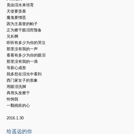
竟由泪水来培育
天使要羡慕
魔鬼要憎恶
因为主基督的帕子
正为擦干眼泪而预备
兄长啊
听听有多少为你的哭泣
那里没有我的一声
看看有多少为你的眼泪
那里没有我的一滴
等新心成形
我多想在泪光中看到
西门家女子的形象
用眼泪洗脚
再用头发擦干
怜悯我
一颗残疾的心
2016.1.30
给遥远的你