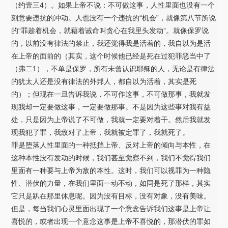
（约壹三4）。如果上帝不说：不可做这事，人性里面也没有一个
刻意要违抗的冲动。人也没有一个违抗的“机会”，就像第八节所说
的“罪趁着机会，就藉着诫命叫贪心在我里头发动”。就像保罗说
的，以前没有律法的禁止，我还觉得我是活着的，我自以为是活
在上帝的面前的（其实，这个时候他已经是死在过犯罪恶当中了
（弗二1），不单是保罗，所有未曾认识耶稣的人，无论是有律法
的犹太人还是没有律法的外邦人，都自以为活着，其实是死
的）；但现在一旦告诉我说，不可作这事，不可做那事，我就发
现我却一定要做这事，一定要做那事。不是因为这些事对我有益
处，只是因为上帝说了不可做，我就一定要对着干。然后我就发
现我犯了罪，我敌对了上帝，我就被定罪了，我就死了。
罪是堕落人性里面的一种抵挡上帝、反对上帝的倾向与本性，在
这种本性没有发动的时候，我们甚至觉察不到，我们不觉得我们
里面有一种要与上帝为敌的本性。这时，我们可以视罪为一种隐
性、潜伏的力量，在我们里面一动不动，如同是死了那样，其实
它只是趴在那里休息呢。因为没有目标，没有对象，没有美味。
但是，每当我们心灵里面出现了一个意念告诉我们这事是上帝让
喜悦的，或者出现一个意念这事是上帝不喜悦的，那潜伏的罪如