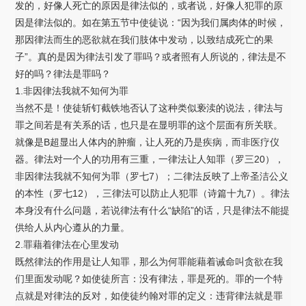
发的，好像人死亡的原因是律法似的，或者说，好像人犯罪的原
因是律法似的。如在第五节中使徒说：“因为我们属肉体的时候，
那因律法而生的恶欲就在我们肢体中发动，以致结成死亡的果
子”。真的是因为律法引发了罪吗？或者照有人所说的，律法是不
好的吗？律法是罪吗？
1.非因律法我就不知何为罪
当然不是！使徒斩钉截铁地否认了这种类似亵渎的说法，律法与
罪之间若是有关系的话，也只是在显明罪的这个层面有所关联。
就像是B超显出人体内的肿瘤，让人死的乃是疾病，而非医疗仪
器。律法对一个人的功用有三重，一律法让人知罪（罗三20），
非因律法我就不知何为罪（罗七7）；二律法反映了上帝圣洁公义
的本性（罗七12），三律法可以防止人犯罪（诗篇十九7）。律法
本身没有什么问题，若说律法有什么“缺陷”的话，只是律法不能提
供给人从内心遵从的力量。
2.罪藉着律法在心里发动
既然律法的作用是让人知罪，那么为何罪能藉着诫命叫贪欲在我
们里面发动呢？如使徒所言：没有律法，罪是死的。罪的一个特
点就是对律法的反对，如使徒约翰对罪的定义：违背律法就是罪