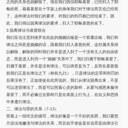
之间的关系也就解除了。现在我们因信耶稣基督，已经归入了耶
稣的死，藉着基督在十字架上的身体我们对于律法而言也已经死
了。这样律法对我们的要求、对我们的刑罚都已经结束了。因
此，我们得以脱离律法的要求，归入了耶稣基督的名下。
3.脱离律法与基督联合
我们应当注意到保罗在此处的婚姻比喻是一个双重比喻，我们和
律法之间若是婚姻的话，因着我们归入基督的死，这归属关系得
以解除，解除的同时我们并非是进入到了一个没有主人的自由状
态，而是进入到另一个“婚姻”关系中了，我们归属于耶稣基督了。
归属于基督，并非是没有律法，可以肆意妄为了，反而在基督面
前我们正是在律法之下（林前九21），只是律法的定罪和刑罚的
后果没有了。正如使徒在此所说的，我们从律法脱离出来，不是
可以违背律法了，而是可以照着心灵的新样，从爱与感恩来服侍
基督了，而不必像过去那样只是在表面上行为上，在自义和恐惧
中来遵行律法。
二、律法与罪的关系（7-13）
照着上一段经文的描写，律法好像是一个不好的东西，我们要想
方设法地撇清与律法的关系，而且似乎使徒是在说罪是由律法引