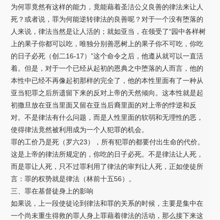
为何罪竟然有这样的能力，竟能藉着圣洁公义良善的律法来让人
死？或者说，罪为何能逆转律法的良善呢？对于一个没有堕落的
人来说，律法当然是让人活的；就如亚当，在领受了“园中各样树
上的果子你都可以吃，唯独分别善恶树上的果子你不可吃，你吃
的日子必死（创二16-17）”这个命令之后，他遵从就可以一直活
着。但是，对于一个已经从起初的恩典之中堕落的人而言，他的
本性中已经不再像起初那样的完全了，他的本性里面有了一种从
亚当犯罪之后所遗留下来的反对上帝的天然倾向。这本性就是起
初撒旦放在亚当里面又留在亚当后裔里面的对上帝的悖逆和反
对。不是律法有什么问题，而是人性里面的软弱和无理性的恶，
使得律法竟然被利用成为一个人犯罪的机会。
罪的工价乃是死（罗六23），所有犯罪的都要付出生命的代价。
这是上帝的律法所规定的，你吃的日子必死。不是律法让人死，
而是罪让人死，只不过罪利用了律法的审判让人死，正如使徒所
言：罪的权势就是律法（林前十五56）。
三、罪在基督徒身上的影响
如果说，上一段使徒论到律法和罪的关系的时候，主要是集中在
一个尚未重生得救的罪人身上罪藉着律法的活动，那么接下来这