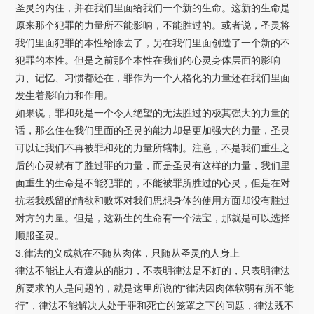
圣灵的内住，并在我们里面给我们一个新的生命。这新的生命是
原来那个犯罪的力量所不能影响，不能胜过的。或者说，圣灵将
我们里面犯罪的本性给除去了，另在我们里面创造了一个新的不
犯罪的本性。但是之前那个本性在我们的心灵身体层面的影响
力、记忆、习惯都还在，罪作为一个人格化的力量还在我们里面
发生着影响力和作用。
如果说，罪和死是一个令人绝望的无法胜过的极其强大的力量的
话，那么住在我们里面的圣灵的能力却是更加强大的力量，圣灵
可以让我们不再被罪和死的力量所辖制。注意，不是我们重生之
后的心灵就有了胜过罪的力量，而是圣灵有这样的力量，我们里
面重生的生命是不能犯罪的，不能被罪所胜过的心灵，但是在对
抗老我残留的情欲和败坏对我们思想身体的使用方面却没有胜过
对方的力量。但是，这新生的生命有一个法宝，那就是可以选择
顺服圣灵。
3.律法的义成就在不随从肉体，只随从圣灵的人身上
律法不能让人有遵从的能力，不表明律法是不好的，只表明律法
所要求的人是问题的，就是这里所说的“律法因肉体软弱有所不能
行”，律法不能解决人处于罪和死亡的笼罩之下的问题，律法既不