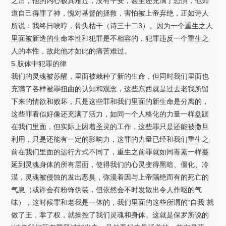
之后，他的内心极其难过，没有平安，甚至还充满了恐惧，他知
道自己得罪了神，愧对基督的拯救，害怕被上帝弃绝，正如诗人
所说：我终日唉哼，骨头枯干（诗三十二3）。因为一个重生之人
里面被新造的生命本性和犯罪是不相容的，犯罪违反一个重生之
人的本性，故此他才如此的痛苦难过。
5.肢体中犯罪的律
我们的灵魂被苏醒，里面被栽种了新的生命，但同时我们里面也
充满了各样被罪扭曲的认知和观念，这些东西就是过去老我所留
下来的情欲和败坏，只是这些罪和我们里面的新生命是分离的，
这些罪看似好像还充满了活力，如同一个人格化的力量一样盘踞
在我们里面，但实际上因着圣灵的工作，这些罪只是还能被撒旦
利用，只是还能有一定的影响力，这罪的力量已经和我们重生之
前在我们里面的运行方式不同了，重生之前罪就如同毒素一样蔓
延到灵魂身体的所有层面，使得我们的心灵变得黑暗、僵化、冷
漠，灵魂被侵蚀的发出恶臭，弥漫着因与上帝隔绝而有的死亡的
气息（或许会有粉饰伪装，但依然会不时发散出令人作呕的气
味），这时候罪和老我是一体的，我们里面的这些所谓的“自我”就
做了王，掌了权，就操控了我们灵魂和身体。这就是保罗所说的