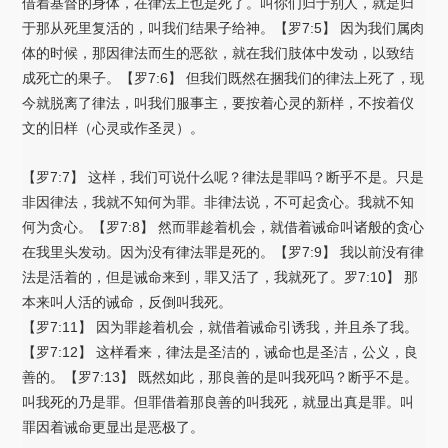
借着基督的身体，在律法上也是死了。叫你们归于别人，就是归
于那从死里复活的，叫我们结果子给神。【罗7:5】 因为我们属肉
体的时候，那因律法而生的恶欲，就在我们肢体中发动，以致结
成死亡的果子。【罗7:6】 但我们既然在捆我们的律法上死了，现
今就脱离了律法，叫我们服事主，要按着心灵的新样，不按着仪
文的旧样（心灵或作圣灵）。
【罗7:7】 这样，我们可说什么呢？律法是罪吗？断乎不是。只是
非因律法，我就不知何为罪。非律法说，不可起贪心。我就不知
何为贪心。【罗7:8】 然而罪趁着机会，就借着诫命叫诸般的贪心
在我里头发动。因为没有律法罪是死的。【罗7:9】 我以前没有律
法是活着的，但是诫命来到，罪又活了，我就死了。罗7:10】 那
本来叫人活的诫命，反倒叫我死。
【罗7:11】 因为罪趁着机会，就借着诫命引诱我，并且杀了我。
【罗7:12】 这样看来，律法是圣洁的，诫命也是圣洁，公义，良
善的。【罗7:13】 既然如此，那良善的是叫我死吗？断乎不是。
叫我死的乃是罪。但罪借着那良善的叫我死，就显出真是罪。叫
罪因着诫命更显出是恶极了。