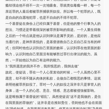
瘾却强迫他不得不一次一次地吸食。罪就类似毒瘾一样，每一个
亲近罪的人最后都被罪所捕获所奴役。所以每一个犯罪的人，既
是自由的自愿地犯罪，也是不自由的不得不犯罪。
一个基督徒在身份上已经归属于基督，但是他的整个行事为人的
想法、习惯还是带着很深的被罪所影响的痕迹。一个人重生得救
之后的一个特点就是他认识到律法是属乎灵的，是好的，是他应
当遵行的，是神所喜悦的，是基督拯救自己之后自己应当有的样
式；但同时他也认识到自己里面的败坏，认识到罪在他里面的影
响力，认识到他自己里面没有能够胜过罪行出律法的能力。虽
然，一开始他以为自己有这样的能力。
3.“我所愿意的我并不作，我所恨恶的，我倒去做”
故此，使徒说，罪在一个人心里发动的时候，一个人虽然心里不
愿意，却不得不随从肉体的私欲，去做自己都恨恶的事情。这就
表明他被罪所奴役了。罪对一个人的奴役之深并非只是掌管人的
身体，连一个人的心思、意念、情感、意志都被侵蚀被影响。
这是唯独属于基督徒的“错乱”。虽然使徒说“这不是我做的，是住
在我里面的罪做的”，这并非是在推卸责任，否则他也不会在前面
说“我也知道，在我里面没有良善”。保罗在这里所说的“我”乃是指