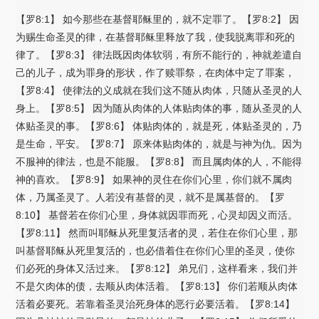
【罗8:1】 如今那些在基督耶稣里的，就不定罪了。【罗8:2】 因
为赐生命圣灵的律，在基督耶稣里释放了我，使我脱离罪和死的
律了。【罗8:3】 律法既因肉体软弱，有所不能行的，神就差遣自
己的儿子，成为罪身的形状，作了赎罪祭，在肉体中定了罪案，
【罗8:4】 使律法的义成就在我们这不随从肉体，只随从圣灵的人
身上。【罗8:5】 因为随从肉体的人体贴肉体的事，随从圣灵的人
体贴圣灵的事。【罗8:6】 体贴肉体的，就是死，体贴圣灵的，乃
是生命，平安。【罗8:7】 原来体贴肉体的，就是与神为仇。因为
不服神的律法，也是不能服。【罗8:8】 而且属肉体的人，不能得
神的喜欢。【罗8:9】 如果神的灵住在你们心里，你们就不属肉
体，乃属圣灵了。人若没有基督的灵，就不是属基督的。【罗
8:10】 基督若在你们心里，身体就因罪而死，心灵却因义而活。
【罗8:11】 然而叫耶稣从死里复活者的灵，若住在你们心里，那
叫基督耶稣从死里复活的，也必借着住在你们心里的圣灵，使你
们必死的身体又活过来。【罗8:12】 弟兄们，这样看来，我们并
不是欠肉体的债，去顺从肉体活着。【罗8:13】 你们若顺从肉体
活着必要死。若靠着圣灵治死身体的恶行必要活着。【罗8:14】