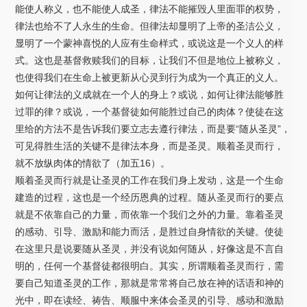
能使人称义，也不能使人成圣，律法不能摧毁人里面罪的权势，
律法也给不了人永生的生命。但律法却显明了上帝的圣洁公义，
显明了一个蒙神喜悦的人应有生命样式，或说这是一个义人的样
式。这也是基督救赎我们的目标，让我们不但是地位上被称义，
也使得我们在生命上被更新从心灵到行为成为一个真正的义人。
如何让律法的义成就在一个人的身上？或说，如何让律法能够胜
过罪的律？或说，一个基督徒如何能胜过自己的肉体？使徒在这
里给的方法不是告诉我们要立志去遵行律法，而是要“随从圣灵”，
可见得胜生活的关键不是律法本身，而是圣灵。顺着圣灵而行，
就不放纵肉体的情欲了（加五16）。
顺着圣灵而行就是让圣灵的工作在我们身上发动，这是一个生命
建造的过程，这也是一个经历恩典的过程。随从圣灵而行的要点
就是不依靠自己的力量，而依靠一个我们之外的力量。靠着圣灵
的感动、引导、激励和能力而活，是胜过自身情欲的关键。使徒
在这里只是说要随从圣灵，并没有说如何随从，好像这是不言自
明的，任何一个基督徒都很明白。其实，所谓顺着圣灵而行，需
要自己知道圣灵的工作，那就是常常将自己放在神的话语和神的
光中，即在读经、祷告、顺服中来体会圣灵的引导、感动和激励