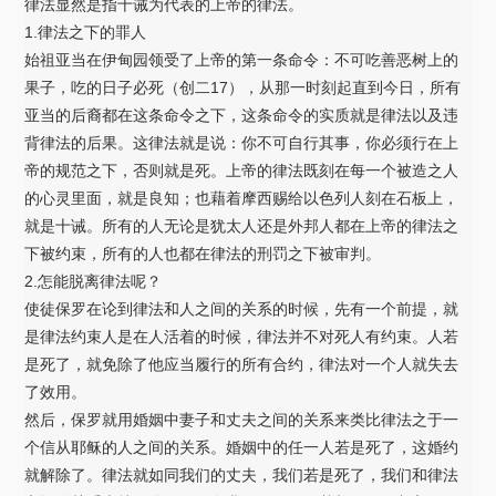
律法显然是指十诫为代表的上帝的律法。
1.律法之下的罪人
始祖亚当在伊甸园领受了上帝的第一条命令：不可吃善恶树上的
果子，吃的日子必死（创二17），从那一时刻起直到今日，所有
亚当的后裔都在这条命令之下，这条命令的实质就是律法以及违
背律法的后果。这律法就是说：你不可自行其事，你必须行在上
帝的规范之下，否则就是死。上帝的律法既刻在每一个被造之人
的心灵里面，就是良知；也藉着摩西赐给以色列人刻在石板上，
就是十诫。所有的人无论是犹太人还是外邦人都在上帝的律法之
下被约束，所有的人也都在律法的刑罚之下被审判。
2.怎能脱离律法呢？
使徒保罗在论到律法和人之间的关系的时候，先有一个前提，就
是律法约束人是在人活着的时候，律法并不对死人有约束。人若
是死了，就免除了他应当履行的所有合约，律法对一个人就失去
了效用。
然后，保罗就用婚姻中妻子和丈夫之间的关系来类比律法之于一
个信从耶稣的人之间的关系。婚姻中的任一人若是死了，这婚约
就解除了。律法就如同我们的丈夫，我们若是死了，我们和律法