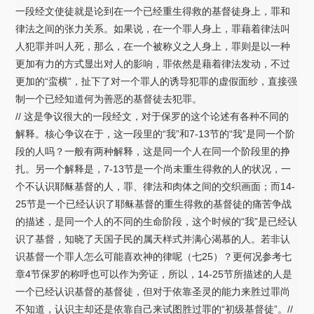
一段经文使徒就是论到在一个已经重生得救的基督徒身上，罪和
律法之间的张力关系。如果说，在一个罪人身上，罪藉着律法叫
人犯罪并叫人死，那么，在一个被称义之人身上，罪则是以一种
更加有力的方式显出对人的影响，罪依然是藉着律法发动，不过
更加的“蛮横”，扯下了对一个罪人的诱导犯罪的虚假面纱，直接强
制一个已经知道何为善恶的基督徒去犯罪。
// 这是争议很大的一段经文，对于保罗的这个论述有各种不同的
解释。核心争议在于，这一段里的“我”和7-13节的“我”是同一个阶
段的人吗？一般有两种解释，这是同一个人在同一个阶段里的挣
扎。另一个解释是，7-13节是一个尚未重生得救的人的状况，一
个不认识耶稣基督的人，罪、律法和肉体之间的交织画面；而14-
25节是一个已经认识了耶稣基督的重生得救的基督徒的痛苦争战
的描述，是同一个人的不同的生命阶段，这个时候的“我”是已经认
识了基督，知晓了天国子民的属天样式并满心渴慕的人。若非认
识基督一个罪人怎么可能喜欢神的律呢（七25）？更何况参考七
章4节保罗的称呼也可以作为旁证，所以，14-25节所描述的人是
一个已经认识基督的基督徒，但对于依靠圣灵的能力来胜过罪尚
不知道，认识主却还是依靠自己来试图胜过罪的“初级基督徒”。//