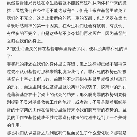
虽然基督徒只要还在今生活着就不能脱离这种从肉体和罪来的搅
扰，虽然我们在今生还不能达致完全，但是上帝在基督里赦免了
我们的不完全。这是上帝所给的第一重的安慰，也是保罗在第七
章欢呼感谢神的第一个因素。在今生我们还会有软弱、有跌倒、
有很多的不完全，但是这些都不会令我们再次灭亡，因为基督的
义归在我们的身上。
2.“赐生命圣灵的律在基督耶稣里释放了我，使我脱离罪和死的律
了”
罪和死的律还在我们的身体里面存留，但是这律却已经不能再像
过去不认识基督时那样来辖制统管我们了。罪和死的权势已经被
基督在十字架上所击败。前面的不定罪指在基督里就得以脱离罪
的刑罚，而这里则指在基督里就脱离罪的权势了。脱离罪的刑罚
是藉着基督在十字架上的代死的功效，那么脱离罪的权势则要特
别提到圣灵对基督救赎工作的施行，或者说，圣灵是藉着耶稣基
督的十字架的工作在信徒心里运行来令我们脱离罪的权势的。圣
灵的工作在基督徒成圣胜过罪遵行律法的过程中起到了一个关键
的作用。
那么我们认识基督之后到底我们里面发生了什么变化呢？那就是