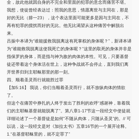
全，故此他就因自身的不完全和里面的犯罪的意念而痛苦不堪。
我想，使徒曾经表达过：照我的意思，情愿离世与主同在，那是
好的无比（腓一23），这个表达里面可能更多是因与主同在，不
再有犯罪的搅扰而好的无比。他无比渴望从这种痛苦中解脱出
来。
吕振中本译为“谁能援救我脱离这有死掌权的身体呢？”，新译本译
为“谁能救我脱离这使我死亡的身体呢？”这里的取死的身体并非是
指保罗的身体，而是指与神为敌的肉体的本性。可见，只要基督
徒还带着这个身体活在世上，这种争战就不会停止，直到我们离
开世界归到主耶稣那里的那一刻。
四、顺着圣灵而行就能胜过罪
【加5:16】 我说，你们当顺着圣灵而行，就不放纵肉体的情欲
了。
但这个在痛苦中挣扎的人终于发出了胜利的欢呼“感谢神，靠着我
们的主耶稣基督就能脱离了”。第八章1-17节这一段经文中使徒就
详细论述了一个基督徒是如何“不随从肉体，只随从圣灵”的。// 可
以说，这一段经文是对《加拉太书》五章16节的一个展开诠释。
1.“在基督耶稣里的，就不定罪了”