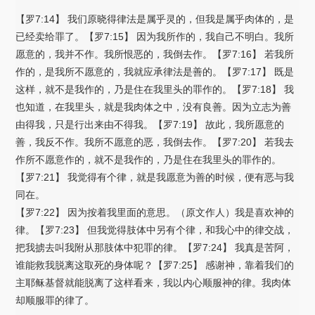
【罗7:14】 我们原晓得律法是属乎灵的，但我是属乎肉体的，是
已经卖给罪了。【罗7:15】 因为我所作的，我自己不明白。我所
愿意的，我并不作。我所恨恶的，我倒去作。【罗7:16】 若我所
作的，是我所不愿意的，我就应承律法是善的。【罗7:17】 既是
这样，就不是我作的，乃是住在我里头的罪作的。【罗7:18】 我
也知道，在我里头，就是我肉体之中，没有良善。因为立志为善
由得我，只是行出来由不得我。【罗7:19】 故此，我所愿意的
善，我反不作。我所不愿意的恶，我倒去作。【罗7:20】 若我去
作所不愿意作的，就不是我作的，乃是住在我里头的罪作的。
【罗7:21】 我觉得有个律，就是我愿意为善的时候，便有恶与我
同在。
【罗7:22】 因为按着我里面的意思。（原文作人）我是喜欢神的
律。【罗7:23】 但我觉得肢体中另有个律，和我心中的律交战，
把我掳去叫我附从那肢体中犯罪的律。【罗7:24】 我真是苦阿，
谁能救我脱离这取死的身体呢？【罗7:25】 感谢神，靠着我们的
主耶稣基督就能脱离了这样看来，我以内心顺服神的律。我肉体
却顺服罪的律了。