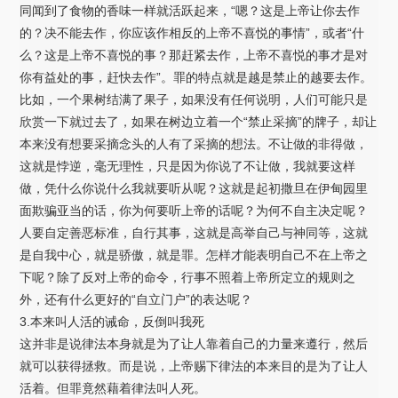
同闻到了食物的香味一样就活跃起来，“嗯？这是上帝让你去作
的？决不能去作，你应该作相反的上帝不喜悦的事情”，或者“什
么？这是上帝不喜悦的事？那赶紧去作，上帝不喜悦的事才是对
你有益处的事，赶快去作”。罪的特点就是越是禁止的越要去作。
比如，一个果树结满了果子，如果没有任何说明，人们可能只是
欣赏一下就过去了，如果在树边立着一个“禁止采摘”的牌子，却让
本来没有想要采摘念头的人有了采摘的想法。不让做的非得做，
这就是悖逆，毫无理性，只是因为你说了不让做，我就要这样
做，凭什么你说什么我就要听从呢？这就是起初撒旦在伊甸园里
面欺骗亚当的话，你为何要听上帝的话呢？为何不自主决定呢？
人要自定善恶标准，自行其事，这就是高举自己与神同等，这就
是自我中心，就是骄傲，就是罪。怎样才能表明自己不在上帝之
下呢？除了反对上帝的命令，行事不照着上帝所定立的规则之
外，还有什么更好的“自立门户”的表达呢？
3.本来叫人活的诫命，反倒叫我死
这并非是说律法本身就是为了让人靠着自己的力量来遵行，然后
就可以获得拯救。而是说，上帝赐下律法的本来目的是为了让人
活着。但罪竟然藉着律法叫人死。