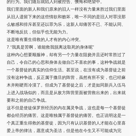
的行为。我们随后就陷入到被控告、懊悔和绝望中。
我们里面的新人和我们原来的旧人一样没有力量来胜过我们里面
从旧人遗留下来的这些情欲和败坏，唯一不同的是旧人对罪没那
么敏感和排斥甚至还以罪为乐，这新人却痛苦不已、不能认同、
不断地反抗，但似乎也无能为力。
这是唯有重生得救的人才有的内心冲突。
7.“我真是苦啊，谁能救我脱离这取死的身体呢”
这种内心想要顺服神，却有另一个力量在阻挠并且还时常胜过了
自己，令自己的心思和身体去做自己不喜欢的事，这种争战就是
一个基督徒的真实的信仰生活。甚至说，在没有成为基督徒之前
没有这种争战，反正属于撒旦的阵营，虽然有所不安，也已经麻
木并刚硬而冷漠了。但成为了基督徒之后，才是如同新兵入伍马
上进入战场似的，而且是从敌方阵营里面被营救出来的，出来就
要和之前的自己争战。
这不但是使徒保罗所经历的内在属灵争战，这也是每一个基督徒
都会经历的痛苦。这是唯独属于基督徒的痛苦。也正说明这是一
个真正重生得救的基督徒，因为只有认识基督的人才能在心里喜
爱上帝的律法，愿意成为圣洁，但是他在今生又不可能成为完