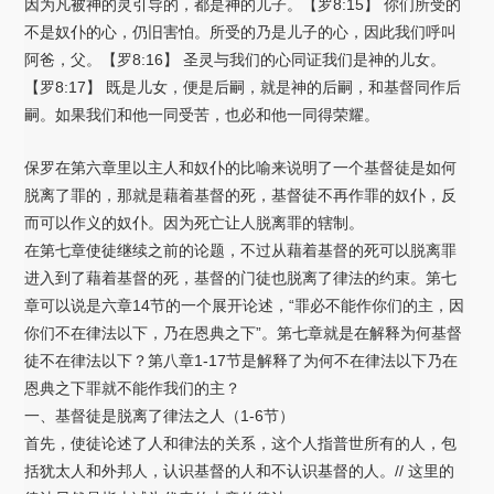
因为凡被神的灵引导的，都是神的儿子。【罗8:15】 你们所受的
不是奴仆的心，仍旧害怕。所受的乃是儿子的心，因此我们呼叫
阿爸，父。【罗8:16】 圣灵与我们的心同证我们是神的儿女。
【罗8:17】 既是儿女，便是后嗣，就是神的后嗣，和基督同作后
嗣。如果我们和他一同受苦，也必和他一同得荣耀。
保罗在第六章里以主人和奴仆的比喻来说明了一个基督徒是如何
脱离了罪的，那就是藉着基督的死，基督徒不再作罪的奴仆，反
而可以作义的奴仆。因为死亡让人脱离罪的辖制。
在第七章使徒继续之前的论题，不过从藉着基督的死可以脱离罪
进入到了藉着基督的死，基督的门徒也脱离了律法的约束。第七
章可以说是六章14节的一个展开论述，“罪必不能作你们的主，因
你们不在律法以下，乃在恩典之下”。第七章就是在解释为何基督
徒不在律法以下？第八章1-17节是解释了为何不在律法以下乃在
恩典之下罪就不能作我们的主？
一、基督徒是脱离了律法之人（1-6节）
首先，使徒论述了人和律法的关系，这个人指普世所有的人，包
括犹太人和外邦人，认识基督的人和不认识基督的人。// 这里的