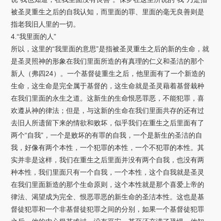
被圣灵重生之后的自我认知，而里面的罪、里面的毫无良善则是
指老我旧人里的一切。
4.“我里面的人”
所以，这里的“我里面的意思”是指被圣灵重生之后的新的生命，就
是圣灵照神的形象在我们里面所造的有真理的仁义和圣洁的那个
新人（弗四24）。一个基督徒重生之后，他里面有了一个新造的
生命，这生命是完全属于基督的，这生命就是圣灵藉着基督栽种
在我们里面的永生之道。这新生的生命恨恶罪恶，不能犯罪，喜
欢遵从神的律法；但是，与这新的生命在我们里面共存的还有过
去旧人所遗留下来的情欲和败坏，似乎我们在重生之后里面有了
两个“自我”，一个是败坏的有罪的自我，一个是新生的圣洁的自
我，好像有两个本性，一个犯罪的本性，一个不犯罪的本性。其
实并非是这样，我们在重生之后里面并没有两个自我，也没有两
种本性，我们里面只有一个自我，一个本性，这个自我就是圣灵
在我们里面新造的那个生命原则，这个本性就是那个喜爱上帝的
律法、渴望成为完全、恨恶罪恶的新生命的圣洁本性。这也是基
督徒犯罪和一个非基督徒犯罪之间的分别，如果一个基督徒犯罪