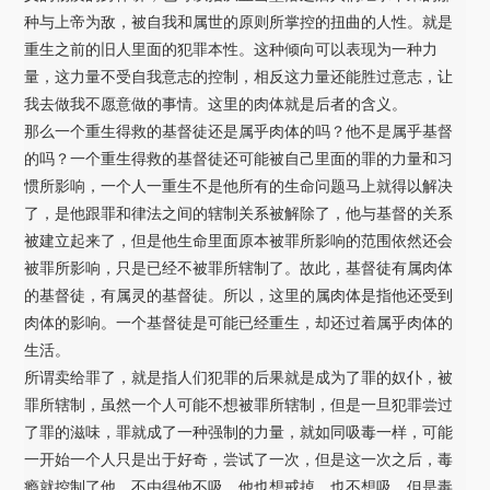
种与上帝为敌，被自我和属世的原则所掌控的扭曲的人性。就是
重生之前的旧人里面的犯罪本性。这种倾向可以表现为一种力
量，这力量不受自我意志的控制，相反这力量还能胜过意志，让
我去做我不愿意做的事情。这里的肉体就是后者的含义。
那么一个重生得救的基督徒还是属乎肉体的吗？他不是属乎基督
的吗？一个重生得救的基督徒还可能被自己里面的罪的力量和习
惯所影响，一个人一重生不是他所有的生命问题马上就得以解决
了，是他跟罪和律法之间的辖制关系被解除了，他与基督的关系
被建立起来了，但是他生命里面原本被罪所影响的范围依然还会
被罪所影响，只是已经不被罪所辖制了。故此，基督徒有属肉体
的基督徒，有属灵的基督徒。所以，这里的属肉体是指他还受到
肉体的影响。一个基督徒是可能已经重生，却还过着属乎肉体的
生活。
所谓卖给罪了，就是指人们犯罪的后果就是成为了罪的奴仆，被
罪所辖制，虽然一个人可能不想被罪所辖制，但是一旦犯罪尝过
了罪的滋味，罪就成了一种强制的力量，就如同吸毒一样，可能
一开始一个人只是出于好奇，尝试了一次，但是这一次之后，毒
瘾就控制了他，不由得他不吸，他也想戒掉，也不想吸，但是毒