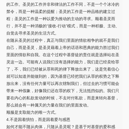
的工作。圣灵的工作并非和律法的工作不同，不是一个个冰冷的
禁令，而是一种温柔的提醒；圣灵的工作是一种品格的建立过
程；圣灵的工作是一种以爱为推动的主动的寻求。顺着圣灵而
行，并不是一种消极的“接收-行动”模式，而是一种积极、主动、
自觉去寻求圣灵的生活方式。
在随从圣灵的过程中，真正与我们里面的情欲相争的就不是我们
自己，而是圣灵，是圣灵藉着上帝的话语和恩典的能力胜过我们
里面的情欲和自我。在这个过程中基督徒的责任就是选择站在圣
灵这一边。可能有人说我们没有选择的能力，我们是已经卖给罪
了，不，我们已经被从罪和死的律下释放出来了，这是凭着信心
就可以知道并能做到的，因为基督已经把我们从罪的权势之下释
放出来，没有任何力量可以再次辖制我们，但过去的习惯可能会
带来一种假象，好像我们还在罪的权下，无法抵挡似的。我们只
要在内心的私欲发动的时候，不去对付私欲，而是来转向基督，
那么就会有一种属天的力量在我们的里面发动。
顺服是支取能力的唯一方式。
4.不是因着惧怕，而是因着爱与感恩
如何才能不随从肉体，只随从圣灵呢？是基于对基督的爱和感