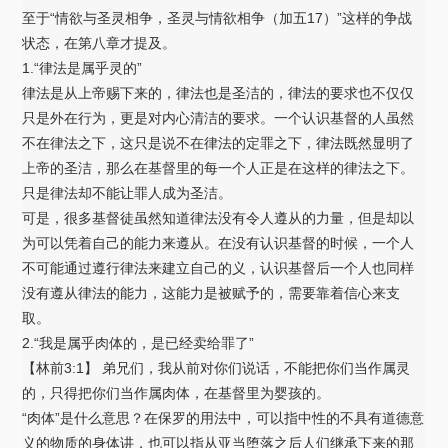
至于“情欲与圣灵相争，圣灵与情欲相争（加五17）”这样的争战
状态，在第八章才提及。
1.“律法是属乎灵的”
律法是从上帝赐下来的，律法也是圣洁的，律法的要求也不仅仅
只是外在行为，更是对内心清洁的要求。一个认识基督的人虽然
不在律法之下，这只是说不在律法的定罪之下，律法既然显明了
上帝的圣洁，那么在基督里的每一个人正是在这样的律法之下。
只是律法却不能让罪人成为圣洁。
可是，很多基督徒虽然知道律法没有令人遵从的力量，但是却以
为可以凭着自己的能力来遵从。在没有认识基督的时候，一个人
不可能通过遵行律法来建立自己的义，认识基督后一个人也同样
没有遵从律法的能力，这能力是被赋予的，需要靠着信心来支
取。
2.“我是属乎肉体的，是已经卖给罪了”
【林前3:1】 弟兄们，我从前对你们说话，不能把你们当作属灵
的，只得把你们当作属肉体，在基督里为婴孩的。
“肉体”是什么意思？在保罗的用法中，可以指中性的不具有道德意
义的物质的身体讲，也可以指从亚当堕落之后人们继承下来的那