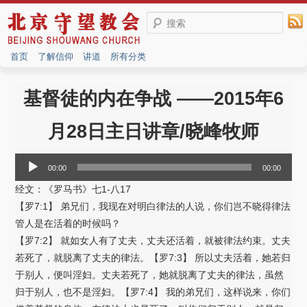
搜索
首页
了解信仰
讲道
所有分类
基督徒的内在争战 ——2015年6
月28日主日讲章/晓峰牧师
音
00:00
00:00
频
经文：《罗马书》七1-八17
播
【罗7:1】 弟兄们，我现在对明白律法的人说，你们岂不晓得律法
放
管人是在活着的时候吗？
器
【罗7:2】 就如女人有了丈夫，丈夫还活着，就被律法约束。丈夫
若死了，就脱离了丈夫的律法。【罗7:3】 所以丈夫活着，她若归
于别人，便叫淫妇。丈夫若死了，她就脱离了丈夫的律法，虽然
归于别人，也不是淫妇。【罗7:4】 我的弟兄们，这样说来，你们