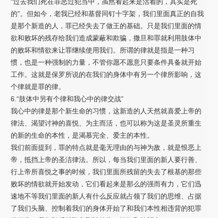
“过去我们死在罪恶过犯当中，虽然看起来是活着的，其实是死
的”。但如今，老我已经和基督同钉十字架，我们里面真正的自我
是那个新造的人，罪已经失去了做王的基础。只是我们里面的情
欲和败坏的残存给我们造成蒙蔽和欺骗，撒旦和罪就利用肢体中
的败坏和情欲来让罪继续使用我们。所谓的律就是指是一种习
惯，也是一种强制的力量，不管你愿不愿意只要条件具备就开始
工作。这就是保罗所说的在我们的身体中有另一个律所影响，这
个律就是罪的律。
6.“肢体中另有个律和我心中的律交战”
我心中的律是那个新生命的习惯，这新造的人天然就喜爱上帝的
律法、渴望讨神的喜悦、为主而活，也可以称为这是圣灵所重生
的新的生命的本性，是渴慕完全、爱主的本性。
我们前面提到，罪的特点就是毫无理由的与神为敌，就是恨恶上
帝，抵挡上帝的圣洁律法。所以，每当我们里面的新人要行善、
行上帝所喜悦之事的时候，我们里面所残留的失去了根基的那些
败坏的情欲就开始发动，它们看起来是那么的强而有力，它们迅
速地不等我们里面的新人有什么反应就占领了我们的思维、占据
了我们头脑、控制着我们的身体开始了和我们本性相违背的犯罪