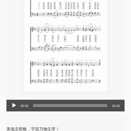
音
00:00
00:00
频
播
放
美哉主耶稣，宇宙万物主宰！
器