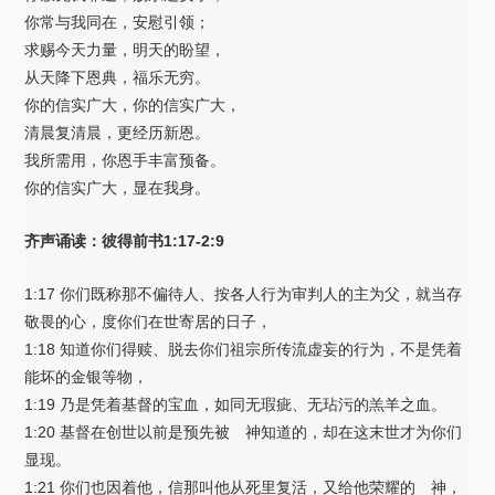
你常与我同在，安慰引领；
求赐今天力量，明天的盼望，
从天降下恩典，福乐无穷。
你的信实广大，你的信实广大，
清晨复清晨，更经历新恩。
我所需用，你恩手丰富预备。
你的信实广大，显在我身。
齐声诵读：彼得前书1:17-2:9
1:17 你们既称那不偏待人、按各人行为审判人的主为父，就当存
敬畏的心，度你们在世寄居的日子，
1:18 知道你们得赎、脱去你们祖宗所传流虚妄的行为，不是凭着
能坏的金银等物，
1:19 乃是凭着基督的宝血，如同无瑕疵、无玷污的羔羊之血。
1:20 基督在创世以前是预先被 神知道的，却在这末世才为你们
显现。
1:21 你们也因着他，信那叫他从死里复活，又给他荣耀的 神，