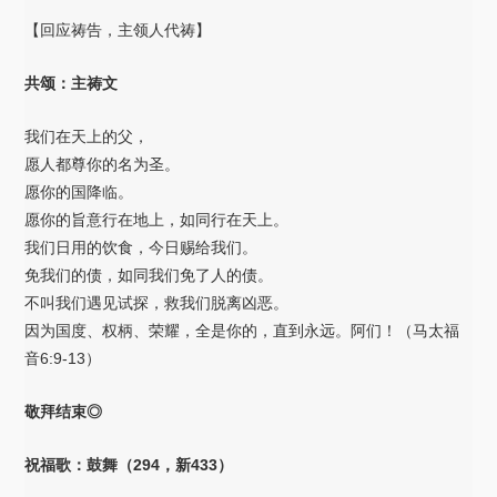
【回应祷告，主领人代祷】
共颂：主祷文
我们在天上的父，
愿人都尊你的名为圣。
愿你的国降临。
愿你的旨意行在地上，如同行在天上。
我们日用的饮食，今日赐给我们。
免我们的债，如同我们免了人的债。
不叫我们遇见试探，救我们脱离凶恶。
因为国度、权柄、荣耀，全是你的，直到永远。阿们！（马太福
音6:9-13）
敬拜结束◎
祝福歌：鼓舞（294，新433）