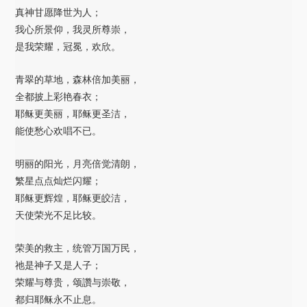
真神甘愿降世为人；
我心所景仰，我灵所尊崇，
是我荣耀，冠冕，欢欣。
青翠的草地，森林倍加美丽，
全都披上彩艳春衣；
耶稣更美丽，耶稣更圣洁，
能使愁心欢唱不已。
明丽的阳光，月亮倍觉清朗，
繁星点点灿烂闪耀；
耶稣更辉煌，耶稣更皎洁，
天使荣光不足比较。
荣美的救主，统管万国万民，
祂是神子又是人子；
荣耀与尊贵，颂讚与崇敬，
都归耶稣永不止息。