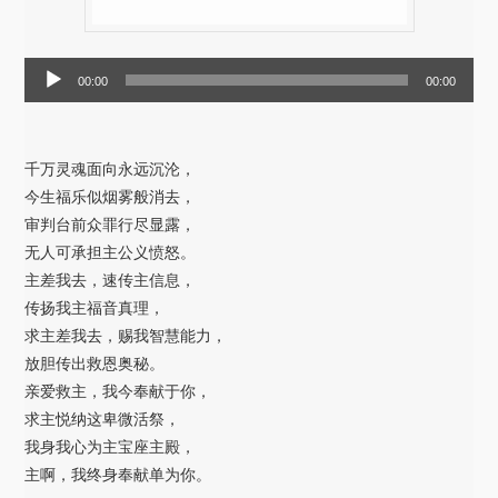
音
00:00
00:00
频
播
放
千万灵魂面向永远沉沦，
器
今生福乐似烟雾般消去，
审判台前众罪行尽显露，
无人可承担主公义愤怒。
主差我去，速传主信息，
传扬我主福音真理，
求主差我去，赐我智慧能力，
放胆传出救恩奥秘。
亲爱救主，我今奉献于你，
求主悦纳这卑微活祭，
我身我心为主宝座主殿，
主啊，我终身奉献单为你。