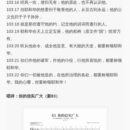
103:16 经风一吹，便归无有；他的原处，也不再认识他。
103:17 但耶和华的慈爱归于敬畏他的人，从亘古到永远；他的公
义也归于子子孙孙，
103:18 就是那些遵守他的约，记念他的训词而遵行的人。
103:19 耶和华在天上立定宝座，他的权柄（原文作“国”）统管万
有。
103:20 听从他命令、成全他旨意、有大能的天使，都要称颂耶和
华。
103:21 你们作他的诸军，作他的仆役，行他所喜悦的，都要称颂
耶和华。
103:22 你们一切被他造的，在他所治理的各处，都要称颂耶和
华。我的心哪，你要称颂耶和华！
唱诗：你的信实广大（新83）