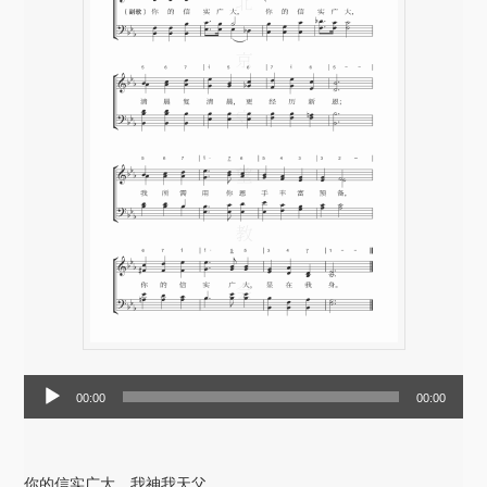
音
00:00
00:00
频
播
放
你的信实广大，我神我天父，
器