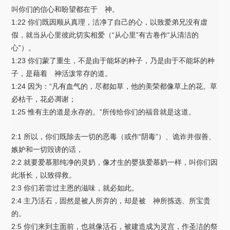
叫你们的信心和盼望都在于 神。
1:22 你们既因顺从真理，洁净了自己的心，以致爱弟兄没有虚
假，就当从心里彼此切实相爱（“从心里”有古卷作“从清洁的
心”）。
1:23 你们蒙了重生，不是由于能坏的种子，乃是由于不能坏的种
子，是藉着 神活泼常存的道。
1:24 因为：“凡有血气的，尽都如草，他的美荣都像草上的花。草
必枯干，花必凋谢；
1:25 惟有主的道是永存的。”所传给你们的福音就是这道。
2:1 所以，你们既除去一切的恶毒（或作“阴毒”）、诡诈并假善、
嫉妒和一切毁谤的话，
2:2 就要爱慕那纯净的灵奶，像才生的婴孩爱慕奶一样，叫你们因
此渐长，以致得救。
2:3 你们若尝过主恩的滋味，就必如此。
2:4 主乃活石，固然是被人所弃的，却是被 神所拣选、所宝贵
的。
2:5 你们来到主面前，也就像活石，被建造成为灵宫，作圣洁的祭