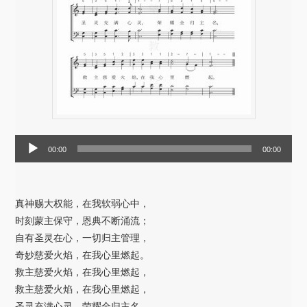
音
00:00
00:00
频
播
放
真神赐大权能，在我软弱心中，
器
时刻蒙主保守，恩典不断涌流；
自有圣灵在心，一切归主管理，
奇妙慈爱火焰，在我心里燃起。
救主慈爱火焰，在我心里燃起，
救主慈爱火焰，在我心里燃起，
圣灵充满心灵，荣耀全归主名，