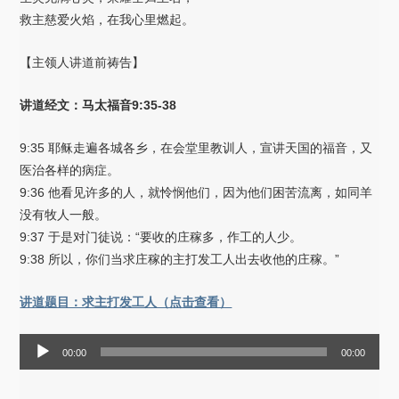
救主慈爱火焰，在我心里燃起。
【主领人讲道前祷告】
讲道经文：马太福音9:35-38
9:35 耶稣走遍各城各乡，在会堂里教训人，宣讲天国的福音，又
医治各样的病症。
9:36 他看见许多的人，就怜悯他们，因为他们困苦流离，如同羊
没有牧人一般。
9:37 于是对门徒说：“要收的庄稼多，作工的人少。
9:38 所以，你们当求庄稼的主打发工人出去收他的庄稼。”
讲道题目：求主打发工人（点击查看）
音
00:00
00:00
频
播